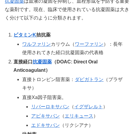
抗凝固薬
は血液の凝固を抑制し、血栓形成を予防する重要
な薬剤です。現在、臨床で使用されている抗凝固薬は大き
く分けて以下のように分類されます。
ビタミンK
拮抗薬
ワルファリン
カリウム（
ワーファリン
）：長年
使用されてきた経口抗凝固薬の代表格
直接経口
抗凝固薬
（DOAC: Direct Oral
Anticoagulant）
直接トロンビン阻害薬：
ダビガトラン
（プラザ
キサ）
直接Xa因子阻害薬。
リバーロキサバン
（
イグザレルト
）
アピキサバン
（
エリキュース
）
エドキサバン
（リクシアナ）