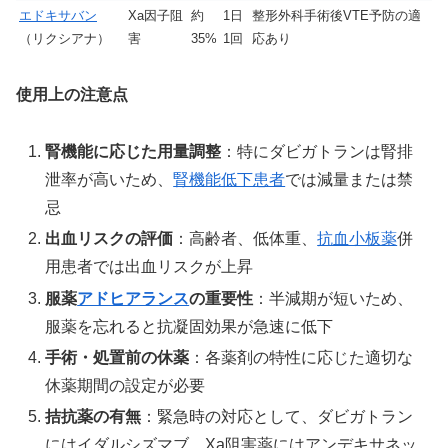
エドキサバン
Xa因子阻
約
1日
整形外科手術後VTE予防の適
（リクシアナ）
害
35%
1回
応あり
使用上の注意点
腎機能に応じた用量調整
：特にダビガトランは腎排
泄率が高いため、
腎機能低下患者
では減量または禁
忌
出血リスクの評価
：高齢者、低体重、
抗血小板薬
併
用患者では出血リスクが上昇
服薬
アドヒアランス
の重要性
：半減期が短いため、
服薬を忘れると抗凝固効果が急速に低下
手術・処置前の休薬
：各薬剤の特性に応じた適切な
休薬期間の設定が必要
拮抗薬の有無
：緊急時の対応として、ダビガトラン
にはイダルシズマブ、Xa阻害薬にはアンデキサネッ