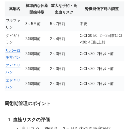
標準的な休薬
重大な手術・高
薬剤名
腎機能低下時の調整
開始時期
出血リスク
ワルファ
3～5日前
5～7日前
不要
リン
ダビガト
CrCl 30-50: 2～3日前CrCl
24時間前
2～4日前
ラン
<30: 4日以上前
リバーロ
24時間前
2～3日前
CrCl <30: 2日以上前
キサバン
アピキサ
24時間前
2～3日前
CrCl <30: 2日以上前
バン
エドキサ
24時間前
2～3日前
CrCl <30: 2日以上前
バン
周術期管理のポイント
血栓リスクの評価
高リスク：機械弁、3ヶ月以内の血栓塞栓症、