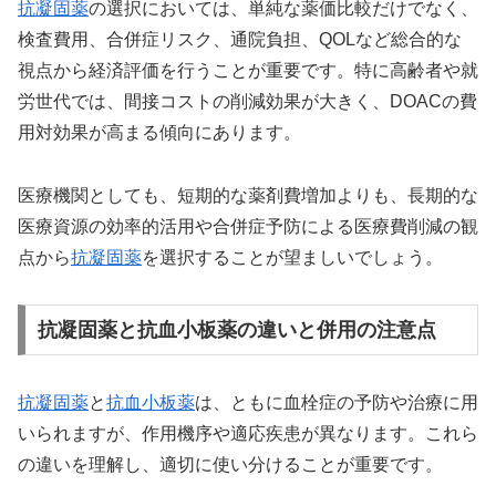
抗凝固薬
の選択においては、単純な薬価比較だけでなく、
検査費用、合併症リスク、通院負担、QOLなど総合的な
視点から経済評価を行うことが重要です。特に高齢者や就
労世代では、間接コストの削減効果が大きく、DOACの費
用対効果が高まる傾向にあります。
医療機関としても、短期的な薬剤費増加よりも、長期的な
医療資源の効率的活用や合併症予防による医療費削減の観
点から
抗凝固薬
を選択することが望ましいでしょう。
抗凝固薬と抗血小板薬の違いと併用の注意点
抗凝固薬
と
抗血小板薬
は、ともに血栓症の予防や治療に用
いられますが、作用機序や適応疾患が異なります。これら
の違いを理解し、適切に使い分けることが重要です。