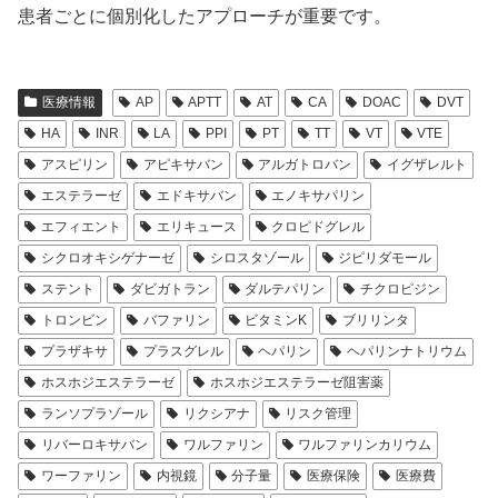
患者ごとに個別化したアプローチが重要です。
医療情報
AP
APTT
AT
CA
DOAC
DVT
HA
INR
LA
PPI
PT
TT
VT
VTE
アスピリン
アピキサバン
アルガトロバン
イグザレルト
エステラーゼ
エドキサバン
エノキサパリン
エフィエント
エリキュース
クロピドグレル
シクロオキシゲナーゼ
シロスタゾール
ジピリダモール
ステント
ダビガトラン
ダルテパリン
チクロピジン
トロンビン
バファリン
ビタミンK
ブリリンタ
プラザキサ
プラスグレル
ヘパリン
ヘパリンナトリウム
ホスホジエステラーゼ
ホスホジエステラーゼ阻害薬
ランソプラゾール
リクシアナ
リスク管理
リバーロキサバン
ワルファリン
ワルファリンカリウム
ワーファリン
内視鏡
分子量
医療保険
医療費