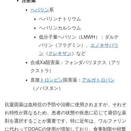
注射薬
ヘパリン
系
ヘパリンナトリウム
ヘパリンカルシウム
低分子量ヘパリン（LMWH）：ダルテ
パリン（フラグミン）、
エノキサパリ
ン
（
クレキサン
）など
合成Xa阻害薬：フォンダパリヌクス（アリ
クストラ）
直接
トロンビン
阻害薬：
アルガトロバン
（ノバスタン）
抗凝固薬は血栓症の予防や治療に使用されますが、それぞ
れ特性が異なるため、患者の状態や疾患に応じて適切な薬
剤を選択することが重要です。特に近年は、ワルファリン
に代わってDOACの使用が増加しており、食事制限や頻繁