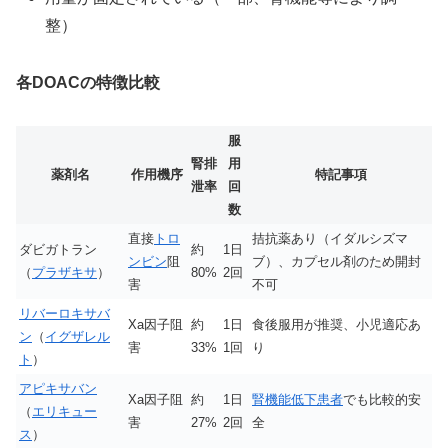
整）
各DOACの特徴比較
服
腎排
用
薬剤名
作用機序
特記事項
泄率
回
数
直接
トロ
拮抗薬あり（イダルシズマ
ダビガトラン
約
1日
ンビン
阻
ブ）、カプセル剤のため開封
（
プラザキサ
）
80%
2回
害
不可
リバーロキサバ
Xa因子阻
約
1日
食後服用が推奨、小児適応あ
ン
（
イグザレル
害
33%
1回
り
ト
）
アピキサバン
Xa因子阻
約
1日
腎機能低下患者
でも比較的安
（
エリキュー
害
27%
2回
全
ス
）