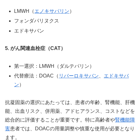
LMWH（
エノキサパリン
）
フォンダパリヌクス
エドキサバン
5. がん関連血栓症（CAT）
第一選択：LMWH（ダルテパリン）
代替療法：DOAC（
リバーロキサバン
、
エドキサバ
ン
）
抗凝固薬の選択にあたっては、患者の年齢、腎機能、肝機
能、出血リスク、併用薬、アドヒアランス、コストなどを
総合的に評価することが重要です。特に高齢者や
腎機能障
害
患者では、DOACの用量調整や慎重な使用が必要となり
ます。