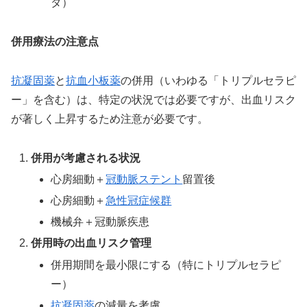
ダ）
併用療法の注意点
抗凝固薬
と
抗血小板薬
の併用（いわゆる「トリプルセラピ
ー」を含む）は、特定の状況では必要ですが、出血リスク
が著しく上昇するため注意が必要です。
併用が考慮される状況
心房細動＋
冠動脈ステント
留置後
心房細動＋
急性冠症候群
機械弁＋冠動脈疾患
併用時の出血リスク管理
併用期間を最小限にする（特にトリプルセラピ
ー）
抗凝固薬
の減量を考慮