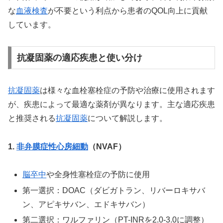
な
血液検査
が不要という利点から患者のQOL向上に貢献
しています。
抗凝固薬の適応疾患と使い分け
抗凝固薬
は様々な血栓塞栓症の予防や治療に使用されます
が、疾患によって最適な薬剤が異なります。主な適応疾患
と推奨される
抗凝固薬
について解説します。
1.
非弁膜症性
心房細動
（NVAF）
脳卒中
や全身性塞栓症の予防に使用
第一選択：DOAC（ダビガトラン、リバーロキサバ
ン、アピキサバン、エドキサバン）
第二選択：ワルファリン（PT-INRを2.0-3.0に調整）