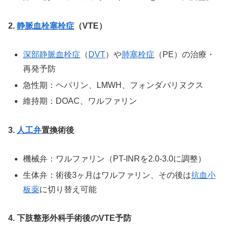
2.
静脈血栓塞栓症
（VTE）
深部静脈血栓症
（
DVT
）や
肺塞栓症
（PE）の治療・
再発予防
急性期：ヘパリン、LMWH、フォンダパリヌクス
維持期：DOAC、ワルファリン
3.
人工弁
置換術後
機械弁：ワルファリン（PT-INRを2.0-3.0に調整）
生体弁：術後3ヶ月はワルファリン、その後は
抗血小
板薬
に切り替え可能
4. 下肢整形外科手術後のVTE予防