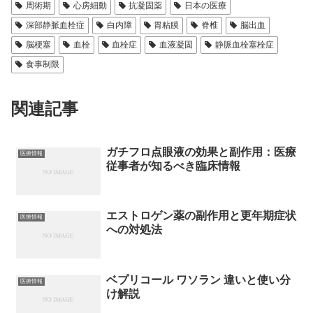
周術期
心房細動
抗凝固薬
日本の医療
深部静脈血栓症
白内障
胃粘膜
脊椎
脳出血
脳梗塞
血栓
血栓症
血液凝固
静脈血栓塞栓症
食事制限
関連記事
ガチフロ点眼液の効果と副作用：医療
医療情報
従事者が知るべき臨床情報
エストロゲン薬の副作用と更年期症状
医療情報
への対処法
ベプリコール ワソラン 違いと使い分
医療情報
け解説