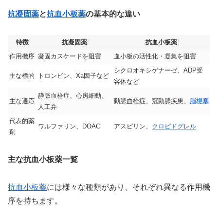
抗凝固薬
と
抗血小板薬
の基本的な違い
特徴
抗凝固薬
抗血小板薬
作用機序
凝固カスケードを阻害
血小板の活性化・凝集を阻害
シクロオキシゲナーゼ、ADP受
主な標的
トロンビン、Xa因子など
容体など
静脈血栓症、心房細動、
主な適応
動脈血栓症、冠動脈疾患、
脳梗塞
人工弁
代表的薬
ワルファリン、DOAC
アスピリン、
クロピドグレル
剤
主な抗血小板薬一覧
抗血小板薬
には様々な種類があり、それぞれ異なる作用機
序を持ちます。