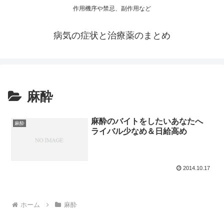
作用機序や禁忌、副作用など
病気の症状と治療薬のまとめ
麻酔
麻酔のバイトをしたいあなたへ
麻酔
ライバル少なめ＆日給高め
2014.10.17
ホーム
麻酔