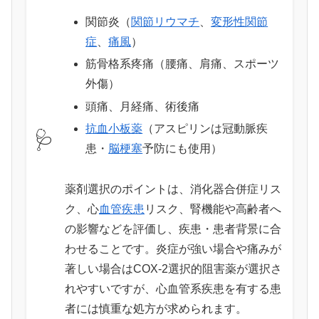
関節炎（
関節リウマチ
、
変形性関節
症
、
痛風
）
筋骨格系疼痛（腰痛、肩痛、スポーツ
外傷）
頭痛、月経痛、術後痛
抗血小板薬
（アスピリンは冠動脈疾
🩺
患・
脳梗塞
予防にも使用）
薬剤選択のポイントは、消化器合併症リス
ク、心
血管疾患
リスク、腎機能や高齢者へ
の影響などを評価し、疾患・患者背景に合
わせることです。炎症が強い場合や痛みが
著しい場合はCOX-2選択的阻害薬が選択さ
れやすいですが、心血管系疾患を有する患
者には慎重な処方が求められます。