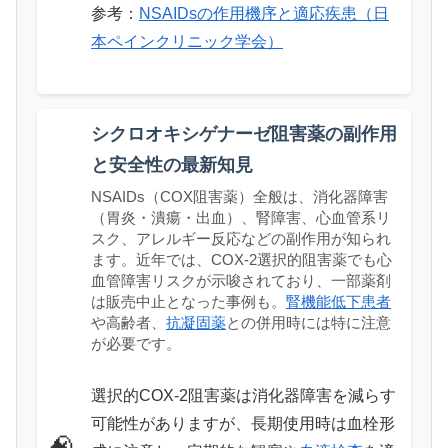
参考：
NSAIDsの作用機序と適応疾患（日
本ペインクリニック学会）
シクロオキシゲナーゼ阻害薬の副作用
と安全性の最新知見
NSAIDs（COX阻害薬）全般は、消化器障害
（胃炎・潰瘍・出血）、腎障害、心血管系リ
スク、アレルギー反応などの副作用が知られ
ます。近年では、COX-2選択的阻害薬でも心
血管障害リスクが示唆されており、一部薬剤
は販売中止となった事例も。
腎機能低下患者
や高齢者、
抗凝固薬
との併用時には特に注意
が必要です。
選択的COX-2阻害薬は消化器障害を減らす
可能性がありますが、長期使用時は血栓形