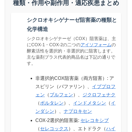
種類・作用や副作用・適応疾患まとめ
シクロオキシゲナーゼ阻害薬の種類と
化学構造
シクロオキシゲナーゼ（COX）阻害薬は、主
にCOX-1・COX-2の二つの
アイソフォーム
の
酵素活性を選択的・非選択的に阻害します。
主な薬剤プラス代表的商品名は下記の通りで
す。
非選択的COX阻害薬（両方阻害）: ア
スピリン（バファリン）、
イブプロフ
ェン
（
ブルフェン
）、
ジクロフェナク
（
ボルタレン
）、
インドメタシン
（
イ
ンダシン
）、
ナプロキセン
COX-2選択的阻害薬:
セレコキシブ
（
セレコックス
）、エトドラク（
ハイ