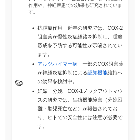
作用や、神経疾患での効果も研究されていま
す。
抗腫瘍作用：近年の研究では、COX-2
阻害薬が慢性炎症経路を抑制し、腫瘍
形成を予防する可能性が示唆されてい
ます。
アルツハイマー病
：一部のCOX阻害薬
が神経炎症抑制による
認知機能
維持へ
🦠
の効果を検討中。
妊娠・分娩：COX-1ノックアウトマウ
スの研究では、生殖機能障害（分娩困
難・胎児死亡など）が報告されてお
り、ヒトでの安全性には注意が必要で
す。