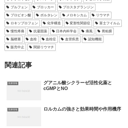
ブルフェン
ブロッカー
プロスタグランジン
プロピオン酸
ボルタレン
メロキシカム
リウマチ
ロキソプロフェン
化学構造
変形性関節症
富士フイルム
慢性疼痛
抗凝固薬
日本内科学会
痛風
胃粘膜
脳梗塞
血栓
血栓症
血管疾患
認知機能
販売中止
関節リウマチ
関連記事
グアニル酸シクラーゼ活性化薬と
医療情報
cGMPとNO
ロルカムの強さと効果時間や作用機序
医療情報