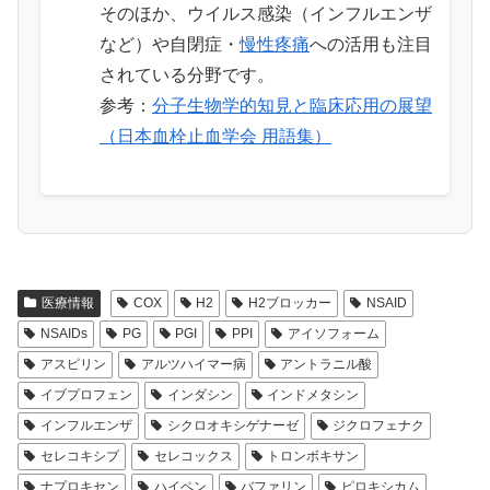
そのほか、ウイルス感染（インフルエンザ
など）や自閉症・
慢性疼痛
への活用も注目
されている分野です。
参考：
分子生物学的知見と臨床応用の展望
（日本血栓止血学会 用語集）
医療情報
COX
H2
H2ブロッカー
NSAID
NSAIDs
PG
PGI
PPI
アイソフォーム
アスピリン
アルツハイマー病
アントラニル酸
イブプロフェン
インダシン
インドメタシン
インフルエンザ
シクロオキシゲナーゼ
ジクロフェナク
セレコキシブ
セレコックス
トロンボキサン
ナプロキセン
ハイペン
バファリン
ピロキシカム