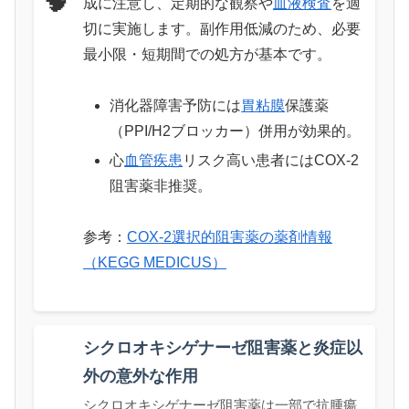
🧠
成に注意し、定期的な観察や
血液検査
を適
切に実施します。副作用低減のため、必要
最小限・短期間での処方が基本です。
消化器障害予防には
胃粘膜
保護薬
（PPI/H2ブロッカー）併用が効果的。
心
血管疾患
リスク高い患者にはCOX-2
阻害薬非推奨。
参考：
COX-2選択的阻害薬の薬剤情報
（KEGG MEDICUS）
シクロオキシゲナーゼ阻害薬と炎症以
外の意外な作用
シクロオキシゲナーゼ阻害薬は一部で抗腫瘍