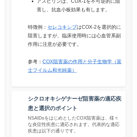
アスピリンは、COX-1を不可逆的に阻
害し、抗血小板効果も有します。
特徴例：
セレコキシブ
はCOX-2を選択的に
阻害しますが、臨床使用時には心血管系副
作用に注意が必要です。
参考：
COX阻害薬の作用と分子生物学（富
士フイルム和光純薬）
シクロオキシゲナーゼ阻害薬の適応疾
患と選択のポイント
NSAIDsをはじめとしたCOX阻害薬は、様々
な炎症性疾患に適応されます。代表的な適応
疾患は以下の通りです。