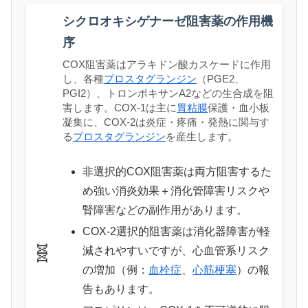
シクロオキシゲナーゼ阻害薬の作用機
序
COX阻害薬はアラキドン酸カスケードに作用
し、各種
プロスタグランジン
（PGE2、
PGI2）、トロンボキサンA2などの生合成を阻
害します。COX-1は主に
胃粘膜
保護・血小板
凝集に、COX-2は炎症・疼痛・発熱に関与す
る
プロスタグランジン
を産生します。
非選択的COX阻害薬は両方阻害するた
め強い消炎効果＋消化管障害リスクや
腎障害などの副作用があります。
COX-2選択的阻害薬は消化器障害が軽
🧬
減されやすいですが、心血管系リスク
の増加（例：
血栓症
、
心筋梗塞
）の報
告もあります。