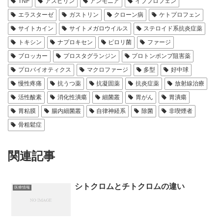
TNF
アスピリン
アンモニア
イブプロフェン
エラスターゼ
ガストリン
クローン病
ケトプロフェン
サイトカイン
サイトメガロウイルス
ステロイド系抗炎症薬
トキシン
ナプロキセン
ピロリ菌
ファージ
ブロッカー
プロスタグランジン
プロトンポンプ阻害薬
プロバイオティクス
マクロファージ
多型
好中球
慢性疼痛
抗うつ薬
抗凝固薬
抗炎症薬
放射線治療
活性酸素
消化性潰瘍
細菌叢
胃がん
胃潰瘍
胃粘膜
腸内細菌叢
自律神経系
除菌
非喫煙者
骨粗鬆症
関連記事
シトクロムとチトクロムの違い
医療情報