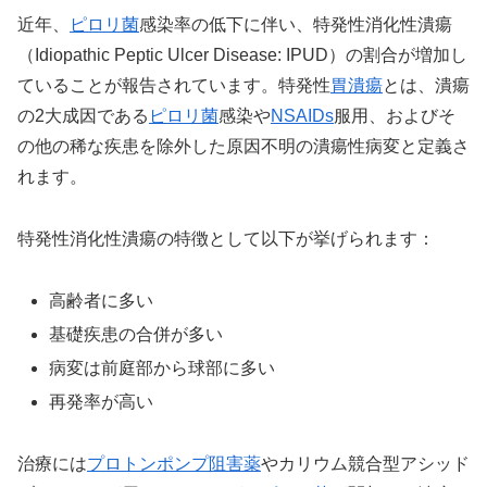
近年、
ピロリ菌
感染率の低下に伴い、特発性消化性潰瘍
（Idiopathic Peptic Ulcer Disease: IPUD）の割合が増加し
ていることが報告されています。特発性
胃潰瘍
とは、潰瘍
の2大成因である
ピロリ菌
感染や
NSAIDs
服用、およびそ
の他の稀な疾患を除外した原因不明の潰瘍性病変と定義さ
れます。
特発性消化性潰瘍の特徴として以下が挙げられます：
高齢者に多い
基礎疾患の合併が多い
病変は前庭部から球部に多い
再発率が高い
治療には
プロトンポンプ阻害薬
やカリウム競合型アシッド