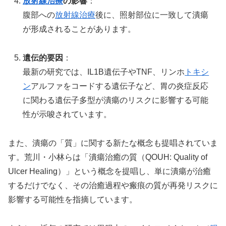
放射線治療
の影響
：
腹部への
放射線治療
後に、照射部位に一致して潰瘍
が形成されることがあります。
遺伝的要因
：
最新の研究では、IL1B遺伝子やTNF、リンホ
トキシ
ン
アルファをコードする遺伝子など、胃の炎症反応
に関わる遺伝子多型が潰瘍のリスクに影響する可能
性が示唆されています。
また、潰瘍の「質」に関する新たな概念も提唱されていま
す。荒川・小林らは「潰瘍治癒の質（QOUH: Quality of
Ulcer Healing）」という概念を提唱し、単に潰瘍が治癒
するだけでなく、その治癒過程や瘢痕の質が再発リスクに
影響する可能性を指摘しています。