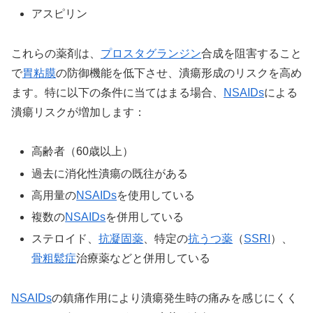
アスピリン
これらの薬剤は、
プロスタグランジン
合成を阻害すること
で
胃粘膜
の防御機能を低下させ、潰瘍形成のリスクを高め
ます。特に以下の条件に当てはまる場合、
NSAIDs
による
潰瘍リスクが増加します：
高齢者（60歳以上）
過去に消化性潰瘍の既往がある
高用量の
NSAIDs
を使用している
複数の
NSAIDs
を併用している
ステロイド、
抗凝固薬
、特定の
抗うつ薬
（
SSRI
）、
骨粗鬆症
治療薬などと併用している
NSAIDs
の鎮痛作用により潰瘍発生時の痛みを感じにくく