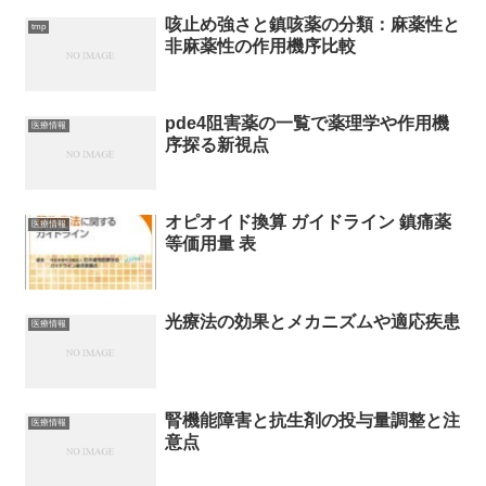
咳止め強さと鎮咳薬の分類：麻薬性と
tmp
非麻薬性の作用機序比較
pde4阻害薬の一覧で薬理学や作用機
医療情報
序探る新視点
オピオイド換算 ガイドライン 鎮痛薬
医療情報
等価用量 表
光療法の効果とメカニズムや適応疾患
医療情報
腎機能障害と抗生剤の投与量調整と注
医療情報
意点