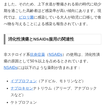
ました。そのため、上下水道が整備される前の時代に幼少
期を過ごした高齢者ほど感染率が高い傾向にあります。現
代では、
ピロリ菌
に感染している大人が幼児に口移しで食
べ物を与えることによる感染も報告されています。
消化性潰瘍とNSAIDs服用の関連性
非ステロイド系
抗炎症薬
（
NSAIDs
）の使用は、消化性潰
瘍の原因として50％以上を占めるとされています。
NSAIDs
には以下のような薬剤が含まれます：
イブプロフェン
（アドビル、モトリンなど）
ナプロキセン
ナトリウム（アリーブ、アナプロック
スなど）
ケトプロフェン