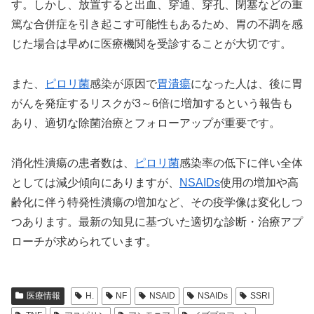
す。しかし、放置すると出血、穿通、穿孔、閉塞などの重
篤な合併症を引き起こす可能性もあるため、胃の不調を感
じた場合は早めに医療機関を受診することが大切です。
また、
ピロリ菌
感染が原因で
胃潰瘍
になった人は、後に胃
がんを発症するリスクが3～6倍に増加するという報告も
あり、適切な除菌治療とフォローアップが重要です。
消化性潰瘍の患者数は、
ピロリ菌
感染率の低下に伴い全体
としては減少傾向にありますが、
NSAIDs
使用の増加や高
齢化に伴う特発性潰瘍の増加など、その疫学像は変化しつ
つあります。最新の知見に基づいた適切な診断・治療アプ
ローチが求められています。
医療情報
H.
NF
NSAID
NSAIDs
SSRI