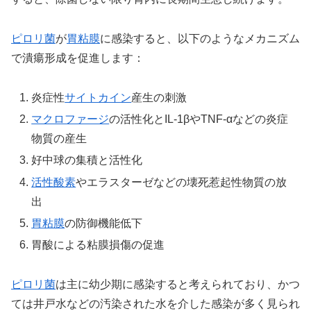
ピロリ菌
が
胃粘膜
に感染すると、以下のようなメカニズム
で潰瘍形成を促進します：
炎症性
サイトカイン
産生の刺激
マクロファージ
の活性化とIL-1βやTNF-αなどの炎症
物質の産生
好中球の集積と活性化
活性酸素
やエラスターゼなどの壊死惹起性物質の放
出
胃粘膜
の防御機能低下
胃酸による粘膜損傷の促進
ピロリ菌
は主に幼少期に感染すると考えられており、かつ
ては井戸水などの汚染された水を介した感染が多く見られ