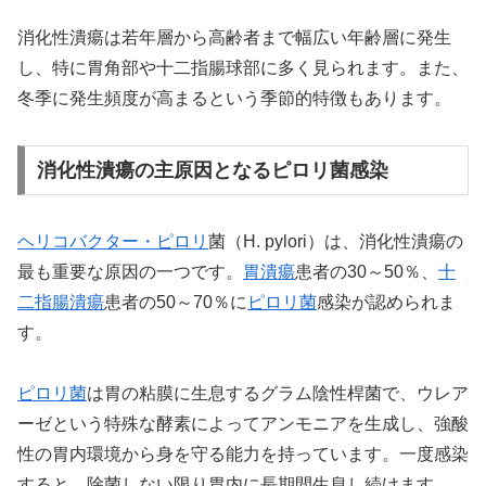
消化性潰瘍は若年層から高齢者まで幅広い年齢層に発生
し、特に胃角部や十二指腸球部に多く見られます。また、
冬季に発生頻度が高まるという季節的特徴もあります。
消化性潰瘍の主原因となるピロリ菌感染
ヘリコバクター・ピロリ
菌（H. pylori）は、消化性潰瘍の
最も重要な原因の一つです。
胃潰瘍
患者の30～50％、
十
二指腸潰瘍
患者の50～70％に
ピロリ菌
感染が認められま
す。
ピロリ菌
は胃の粘膜に生息するグラム陰性桿菌で、ウレア
ーゼという特殊な酵素によってアンモニアを生成し、強酸
性の胃内環境から身を守る能力を持っています。一度感染
すると、除菌しない限り胃内に長期間生息し続けます。