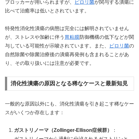
ブロッカーが用いられますが、
ピロリ菌
が関与する潰瘍に
比べて治癒率は低いとされています。
特発性消化性潰瘍の病態は完全には解明されていません
が、ストレスや加齢に伴う
胃粘膜
防御機構の低下などが関
与している可能性が示唆されています。また、
ピロリ菌
の
自然除菌や除菌治療後の潰瘍再発例も含まれることがあ
り、その取り扱いには注意が必要です。
消化性潰瘍の原因となる稀なケースと最新知見
一般的な原因以外にも、消化性潰瘍を引き起こす稀なケー
スがいくつか存在します：
ガストリノーマ（Zollinger-Ellison症候群）
：
ガストリノーマから過剰に分泌されるガストリンと