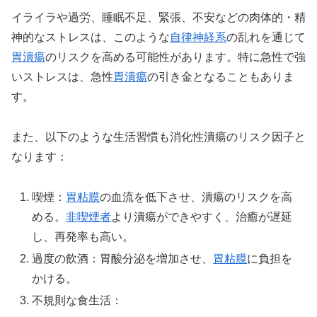
イライラや過労、睡眠不足、緊張、不安などの肉体的・精
神的なストレスは、このような
自律神経系
の乱れを通じて
胃潰瘍
のリスクを高める可能性があります。特に急性で強
いストレスは、急性
胃潰瘍
の引き金となることもありま
す。
また、以下のような生活習慣も消化性潰瘍のリスク因子と
なります：
喫煙：
胃粘膜
の血流を低下させ、潰瘍のリスクを高
める。
非喫煙者
より潰瘍ができやすく、治癒が遅延
し、再発率も高い。
過度の飲酒：胃酸分泌を増加させ、
胃粘膜
に負担を
かける。
不規則な食生活：