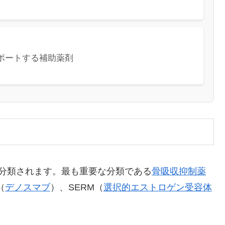
ポートする補助薬剤
分類されます。最も重要な分類である
骨吸収抑制薬
（
デノスマブ
）、SERM（
選択的エストロゲン受容体