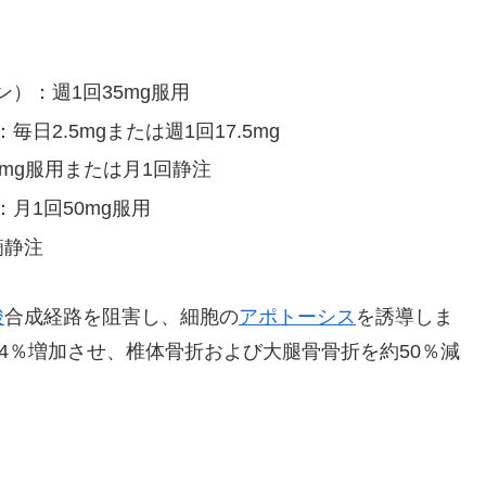
）：週1回35mg服用
2.5mgまたは週1回17.5mg
0mg服用または月1回静注
月1回50mg服用
滴静注
酸
合成経路を阻害し、細胞の
アポトーシス
を誘導しま
～4％増加させ、椎体骨折および大腿骨骨折を約50％減