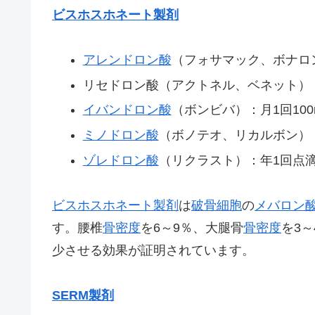
ビスホスホネート製剤
アレンドロン酸
（フォサマック、ボナロン
リセドロン酸（アクトネル、ベネット）：毎日
イバンドロン酸
（ボンビバ）：月1回10
ミノドロン酸
（ボノテオ、リカルボン）：
ゾレドロン酸
（リクラスト）：年1回点
ビスホスホネート製剤
は
破骨細胞
の
メバロン
す。腰椎
骨密度
を6～9％、大腿骨
骨密度
を3
少させる効果が証明されています。
SERM製剤