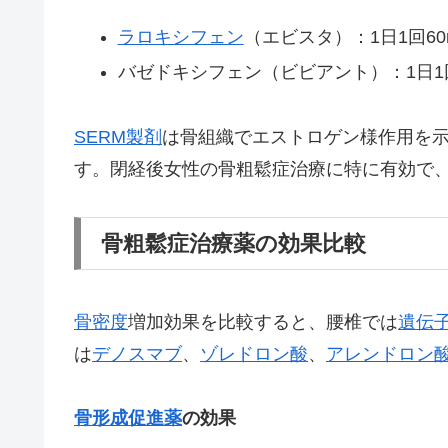
ラロキシフェン
（エビスタ）：1日1回60
バゼドキシフェン（ビビアント）：1日1回
SERM製剤
は骨組織でエストロゲン様作用を
す。閉経後女性の骨粗鬆症治療に特に有効で
骨粗鬆症治療薬の効果比較
骨密度
増加効果を比較すると、腰椎では
遺伝
は
デノスマブ
、
ゾレドロン酸
、
アレンドロン
骨形成促進薬
の効果