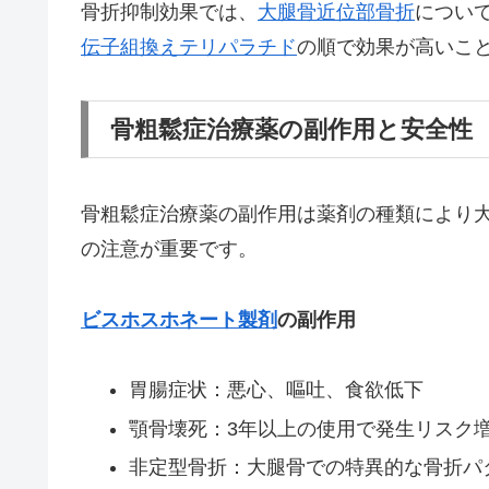
骨折抑制効果では、
大腿骨近位部骨折
につい
伝子組換えテリパラチド
の順で効果が高いこ
骨粗鬆症治療薬の副作用と安全性
骨粗鬆症治療薬の副作用は薬剤の種類により
の注意が重要です。
ビスホスホネート製剤
の副作用
胃腸症状：悪心、嘔吐、食欲低下
顎骨壊死：3年以上の使用で発生リスク
非定型骨折：大腿骨での特異的な骨折パ