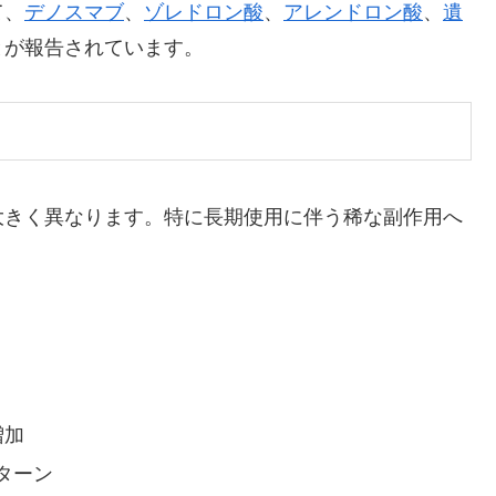
て、
デノスマブ
、
ゾレドロン酸
、
アレンドロン酸
、
遺
とが報告されています。
大きく異なります。特に長期使用に伴う稀な副作用へ
増加
ターン