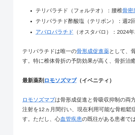
テリパラチド（フォルテオ）：腰椎
骨密
テリパラチド酢酸塩（テリボン）：週2
アバロパラチド
（オスタバロ）：2024
テリパラチドは唯一の
骨形成促進薬
として、
す。特に椎体骨折の予防効果が高く、骨折治
最新薬剤
ロモソズマブ
（イベニティ）
ロモソズマブ
は骨形成促進と骨吸収抑制の両
注射を12ヵ月間行い、現在利用可能な骨粗鬆
す。ただし、心
血管疾患
の既往がある患者で