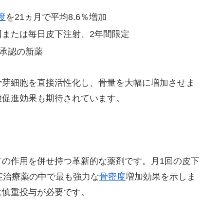
度
を21ヵ月で平均8.6％増加
回または毎日皮下注射、2年間限定
年承認の新薬
骨芽細胞を直接活性化し、骨量を大幅に増加させま
癒促進効果も期待されています。
方の作用を併せ持つ革新的な薬剤です。月1回の皮下
症治療薬の中で最も強力な
骨密度
増加効果を示しま
は慎重投与が必要です。