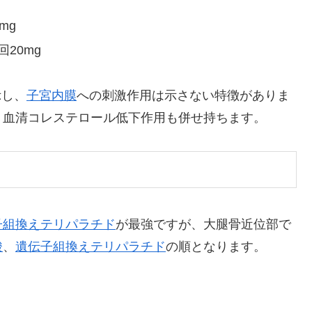
mg
20mg
示し、
子宮内膜
への刺激作用は示さない特徴がありま
、血清コレステロール低下作用も併せ持ちます。
子組換えテリパラチド
が最強ですが、大腿骨近位部で
酸
、
遺伝子組換えテリパラチド
の順となります。