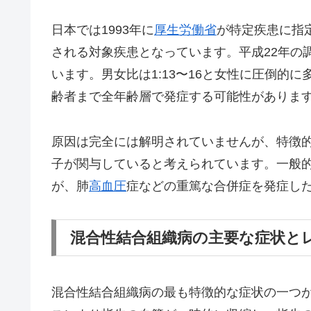
日本では1993年に
厚生労働省
が特定疾患に指
される対象疾患となっています。平成22年の調
います。男女比は1:13〜16と女性に圧倒的
齢者まで全年齢層で発症する可能性がありま
原因は完全には解明されていませんが、特徴的
子が関与していると考えられています。一般
が、肺
高血圧
症などの重篤な合併症を発症し
混合性結合組織病の主要な症状と
混合性結合組織病の最も特徴的な症状の一つ