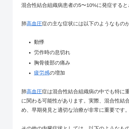
混合性結合組織病患者の5〜10%に発症する
肺
高血圧
症の主な症状には以下のようなもの
動悸
労作時の息切れ
胸骨後部の痛み
疲労感
の増加
肺
高血圧
症は混合性結合組織病の中でも特に
に関わる可能性があります。実際、混合性結
め、早期発見と適切な治療が非常に重要です
その他の内臓症状としては、以下のようなも