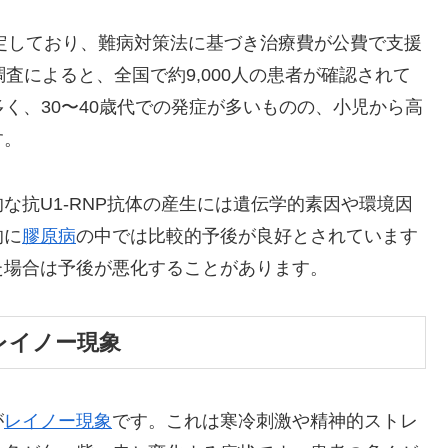
定しており、難病対策法に基づき治療費が公費で支援
査によると、全国で約9,000人の患者が確認されて
に多く、30〜40歳代での発症が多いものの、小児から高
す。
な抗U1-RNP抗体の産生には遺伝学的素因や環境因
的に
膠原病
の中では比較的予後が良好とされています
た場合は予後が悪化することがあります。
レイノー現象
が
レイノー現象
です。これは寒冷刺激や精神的ストレ