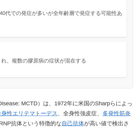
0〜40代での発症が多いが全年齢層で発症する可能性あ
出され、複数の膠原病の症状が混在する
e Disease: MCTD）は、1972年に米国のSharpらによっ
全身性エリテマトーデス
、全身性強皮症、
多発性筋炎
RNP抗体という特徴的な
自己抗体
が高い値で検出さ