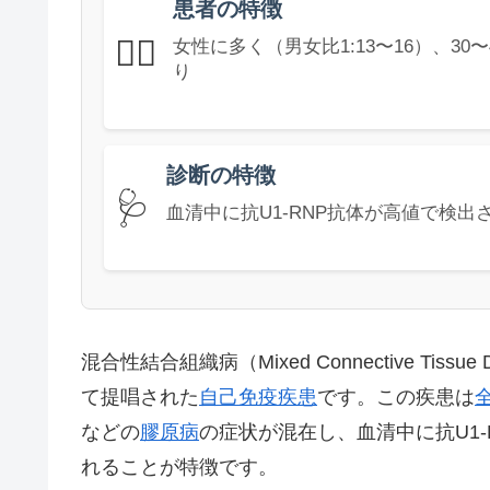
患者の特徴
👩‍⚕️
女性に多く（男女比1:13〜16）、3
り
診断の特徴
🩺
血清中に抗U1-RNP抗体が高値で検
混合性結合組織病（Mixed Connective Tissu
て提唱された
自己免疫疾患
です。この疾患は
などの
膠原病
の症状が混在し、血清中に抗U1-
れることが特徴です。