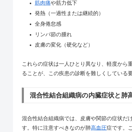
筋肉痛
や筋力低下
発熱（一過性または継続的）
全身倦怠感
リンパ節の腫れ
皮膚の変化（硬化など）
これらの症状は一人ひとり異なり、軽度から
ることが、この疾患の診断を難しくしている
混合性結合組織病の内臓症状と肺
混合性結合組織病では、皮膚や関節の症状だ
す。特に注意すべきなのが肺
高血圧
症です。