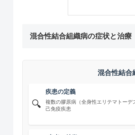
混合性結合組織病の症状と治療
混合性結合
疾患の定義
🔍
複数の膠原病（全身性エリテマトーデ
己免疫疾患