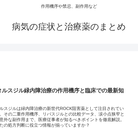
作用機序や禁忌、副作用など
病気の症状と治療薬のまとめ
タルスジル緑内障治療の作用機序と臨床での最新知
ルスジルは緑内障治療の新世代ROCK阻害薬として注目されてい
。その二重作用機序、リパスジルとの比較データ、涙小点狭窄と
意外な副作用まで、医療従事者が知るべきポイントを徹底解説。
たの処方判断に役立つ情報が揃っていますか？