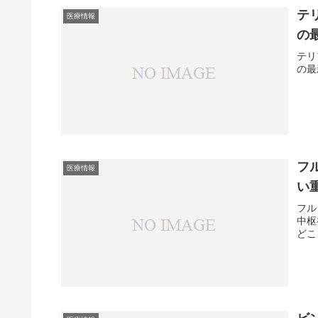
テ
医療情報
の
テリ
の最
フ
医療情報
い
フル
中枢
どこ