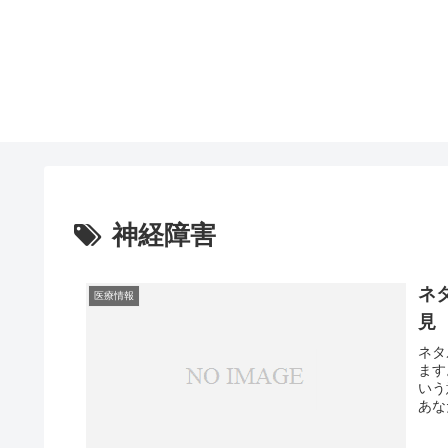
神経障害
ネ
医療情報
見
ネタ
ます
いう
あな