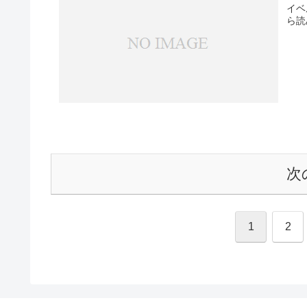
イベ
ら読
次
1
2