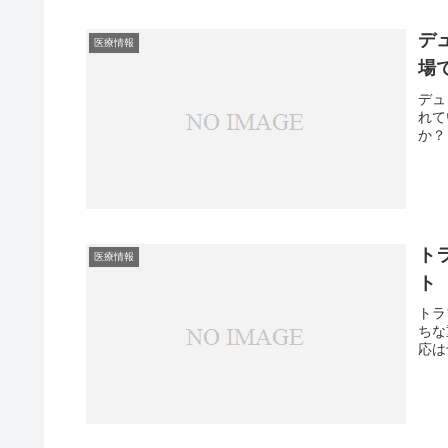
デ
医療情報
場
デュ
れて
か？
ト
医療情報
ト
トラ
ちな
応は