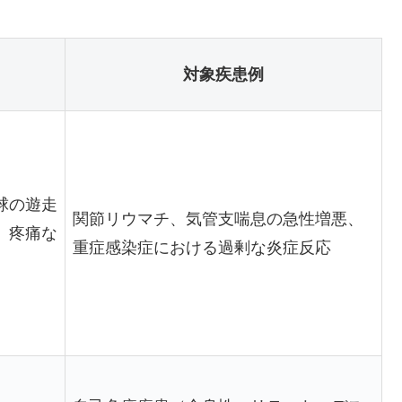
対象疾患例
球の遊走
関節リウマチ、気管支喘息の急性増悪、
、疼痛な
重症感染症における過剰な炎症反応