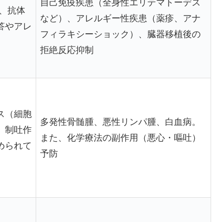
自己免疫疾患（全身性エリテマトーデス
、抗体
など）、アレルギー性疾患（薬疹、アナ
答やアレ
フィラキシーショック）、臓器移植後の
拒絶反応抑制
ス（細胞
多発性骨髄腫、悪性リンパ腫、白血病。
、制吐作
また、化学療法の副作用（悪心・嘔吐）
められて
予防