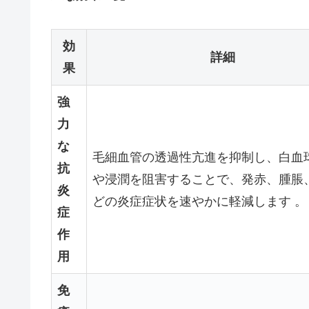
効
詳細
果
強
力
な
毛細血管の透過性亢進を抑制し、白血
抗
や浸潤を阻害することで、発赤、腫脹
炎
どの炎症症状を速やかに軽減します 。
症
作
用
免