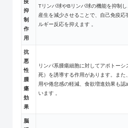
疫
Tリンパ球やBリンパ球の機能を抑制し
抑
産生を減少させることで、自己免疫応
制
ルギー反応を抑えます 。
作
用
抗
悪
リンパ系腫瘍細胞に対してアポトーシ
性
死）を誘導する作用があります。また
腫
用や倦怠感の軽減、食欲増進効果も認
瘍
います 。
効
果
脳