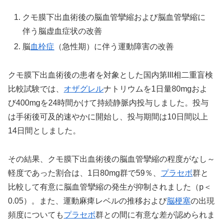
クモ膜下出血術後の脳血管攣縮および脳血管攣縮に
伴う脳虚血症状の改善
脳
血栓症
（急性期）に伴う運動障害の改善
クモ膜下出血術後の患者を対象とした国内第III相二重盲検
比較試験では、
オザグレル
ナトリウムを1日量80mgおよ
び400mgを24時間かけて持続静脈内投与しました。投与
は手術後可及的速やかに開始し、投与期間は10日間以上
14日間としました。
その結果、クモ膜下出血術後の脳血管攣縮の程度がなし～
軽度であった割合は、1日80mg群で59％、
プラセボ
群と
比較して有意に脳血管攣縮の発生が抑制されました（p＜
0.05）。また、運動麻痺レベルの推移および
脳梗塞
の出現
頻度についても
プラセボ
群との間に有意な差が認められま