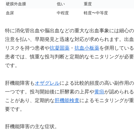
硬膜外血腫
低い
重度
血尿
中程度
軽度〜中等度
特に消化管出血や脳出血などの重大な出血事象には細心の
注意を払い、早期発見と迅速な対応が求められます。出血
リスクを持つ患者や
抗凝固薬
・
抗血小板薬
を併用している
患者では、慎重な投与判断と定期的なモニタリングが必要
です。
肝機能障害も
オザグレル
による比較的頻度の高い副作用の
一つです。投与開始後に肝酵素の上昇や
黄疸
が認められる
ことがあり、定期的な
肝機能検査
によるモニタリングが重
要です。
肝機能障害の主な症状。