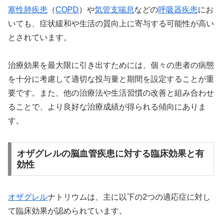
塞性肺疾患
（
COPD
）や
気管支喘息
などの
呼吸器疾患
にお
いても、症状緩和や生活の質向上に寄与する可能性が高い
とされています。
治療効果を最大限に引き出すためには、個々の患者の病態
を十分に考慮して適切な投与量と期間を設定することが重
要です。また、他の治療法や生活習慣の改善と組み合わせ
ることで、より良好な治療成績が得られる傾向にありま
す。
オザグレルの脳血管疾患に対する臨床効果と有
効性
オザグレル
ナトリウムは、主に以下の2つの適応症に対し
て臨床効果が認められています。