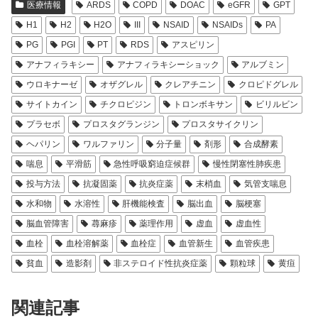
医療情報
ARDS
COPD
DOAC
eGFR
GPT
H1
H2
H2O
III
NSAID
NSAIDs
PA
PG
PGI
PT
RDS
アスピリン
アナフィラキシー
アナフィラキシーショック
アルブミン
ウロキナーゼ
オザグレル
クレアチニン
クロピドグレル
サイトカイン
チクロピジン
トロンボキサン
ビリルビン
プラセボ
プロスタグランジン
プロスタサイクリン
ヘパリン
ワルファリン
分子量
剤形
合成酵素
喘息
平滑筋
急性呼吸窮迫症候群
慢性閉塞性肺疾患
投与方法
抗凝固薬
抗炎症薬
末梢血
気管支喘息
水和物
水溶性
肝機能検査
脳出血
脳梗塞
脳血管障害
蕁麻疹
薬理作用
虚血
虚血性
血栓
血栓溶解薬
血栓症
血管新生
血管疾患
貧血
造影剤
非ステロイド性抗炎症薬
顆粒球
黄疸
関連記事