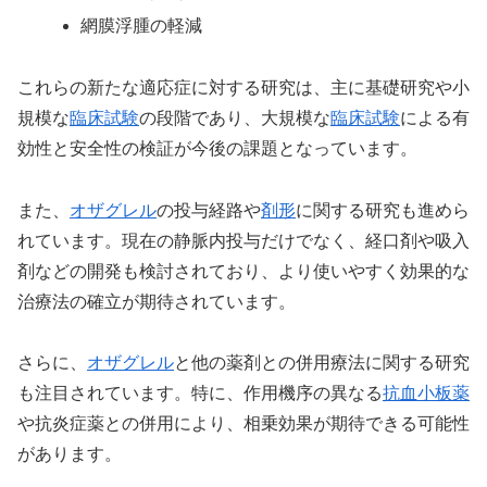
網膜浮腫の軽減
これらの新たな適応症に対する研究は、主に基礎研究や小
規模な
臨床試験
の段階であり、大規模な
臨床試験
による有
効性と安全性の検証が今後の課題となっています。
また、
オザグレル
の投与経路や
剤形
に関する研究も進めら
れています。現在の静脈内投与だけでなく、経口剤や吸入
剤などの開発も検討されており、より使いやすく効果的な
治療法の確立が期待されています。
さらに、
オザグレル
と他の薬剤との併用療法に関する研究
も注目されています。特に、作用機序の異なる
抗血小板薬
や抗炎症薬との併用により、相乗効果が期待できる可能性
があります。