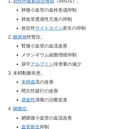
急性呼吸窮迫症候群
（ARDS）。
肺微小血管の血栓形成抑制
肺血管透過性亢進の抑制
炎症性
サイトカイン
産生の抑制
糖尿病
性腎症。
腎微小血管の血流改善
メサンギウム細胞増殖抑制
尿中
アルブミン
排泄量の減少
末梢動脈疾患。
末梢血
流の改善
間欠性跛行の改善
虚血性
潰瘍の治癒促進
網膜症
。
網膜微小血管の血流改善
血管新生
抑制