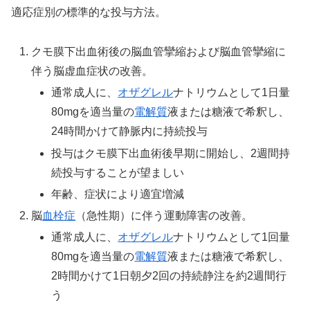
適応症別の標準的な投与方法。
クモ膜下出血術後の脳血管攣縮および脳血管攣縮に
伴う脳虚血症状の改善。
通常成人に、
オザグレル
ナトリウムとして1日量
80mgを適当量の
電解質
液または糖液で希釈し、
24時間かけて静脈内に持続投与
投与はクモ膜下出血術後早期に開始し、2週間持
続投与することが望ましい
年齢、症状により適宜増減
脳
血栓症
（急性期）に伴う運動障害の改善。
通常成人に、
オザグレル
ナトリウムとして1回量
80mgを適当量の
電解質
液または糖液で希釈し、
2時間かけて1日朝夕2回の持続静注を約2週間行
う