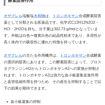
酵素阻害作用
オザグレル
塩酸塩
水和物
は、
トロンボキサン
合成酵素阻害
薬として分類される医薬品です。化学式C13H12N2O2・
HCl・2H2Oを持ち、分子量は302.73 g/molとなっていま
す。外観は白色〜微黄白色の結晶性粉末であり、水溶性が
高く体内での吸収性に優れた特徴を持っています。
オザグレル
の主たる作用機序は、
トロンボキサン
合成酵素
の選択的阻害にあります。この酵素阻害によって、プロス
タグランジンH2からトロンボキサンA2への変換が抑制さ
れます。トロンボキサンA2は強力な血小板凝集促進作用
と血管収縮作用を持つため、その産生を抑制することで以
下の効果が期待できます。
血小板凝集の抑制