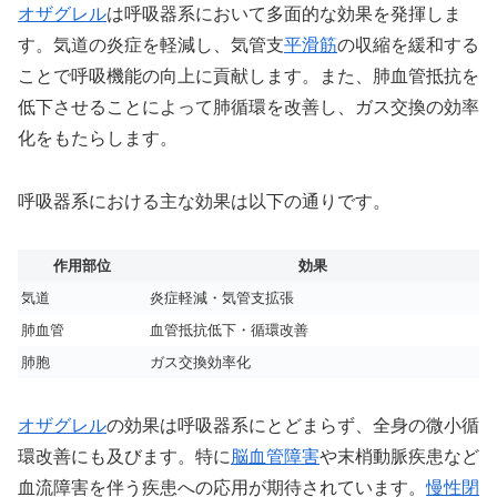
オザグレル
は呼吸器系において多面的な効果を発揮しま
す。気道の炎症を軽減し、気管支
平滑筋
の収縮を緩和する
ことで呼吸機能の向上に貢献します。また、肺血管抵抗を
低下させることによって肺循環を改善し、ガス交換の効率
化をもたらします。
呼吸器系における主な効果は以下の通りです。
作用部位
効果
気道
炎症軽減・気管支拡張
肺血管
血管抵抗低下・循環改善
肺胞
ガス交換効率化
オザグレル
の効果は呼吸器系にとどまらず、全身の微小循
環改善にも及びます。特に
脳血管障害
や末梢動脈疾患など
血流障害を伴う疾患への応用が期待されています。
慢性閉