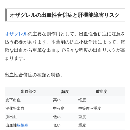
オザグレルの出血性合併症と肝機能障害リスク
オザグレル
の主要な副作用として、出血性合併症に注意を
払う必要があります。本薬剤の抗血小板作用によって、軽
微な出血から重篤な出血まで様々な程度の出血リスクが高
まります。
出血性合併症の種類と特徴。
出血部位
頻度
重症度
皮下出血
高い
軽度
消化管出血
中程度
中等度〜重度
脳出血
低い
重度
出血性
脳梗塞
低い
重度