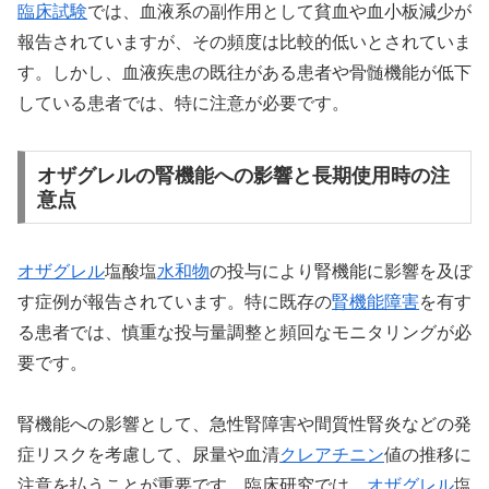
臨床試験
では、血液系の副作用として貧血や血小板減少が
報告されていますが、その頻度は比較的低いとされていま
す。しかし、血液疾患の既往がある患者や骨髄機能が低下
している患者では、特に注意が必要です。
オザグレルの腎機能への影響と長期使用時の注
意点
オザグレル
塩酸塩
水和物
の投与により腎機能に影響を及ぼ
す症例が報告されています。特に既存の
腎機能障害
を有す
る患者では、慎重な投与量調整と頻回なモニタリングが必
要です。
腎機能への影響として、急性腎障害や間質性腎炎などの発
症リスクを考慮して、尿量や血清
クレアチニン
値の推移に
注意を払うことが重要です。臨床研究では、
オザグレル
塩