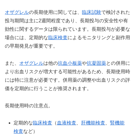
オザグレル
の長期使用に関しては、
臨床試験
で検討された
投与期間は主に2週間程度であり、長期投与の安全性や有
効性に関するデータは限られています。長期投与が必要な
場合には、定期的な
臨床検査
によるモニタリングと副作用
の早期発見が重要です。
また、
オザグレル
は他の
抗血小板薬
や
抗凝固薬
との併用に
より出血リスクが増大する可能性があるため、長期使用時
には特に注意が必要です。併用薬の調整や出血リスクの評
価を定期的に行うことが推奨されます。
長期使用時の注意点。
定期的な
臨床検査
（
血液検査
、
肝機能検査
、
腎機能
検査
など）