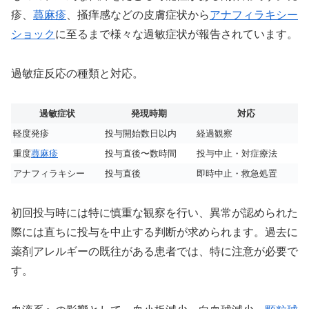
疹、
蕁麻疹
、掻痒感などの皮膚症状から
アナフィラキシー
ショック
に至るまで様々な過敏症状が報告されています。
過敏症反応の種類と対応。
過敏症状
発現時期
対応
軽度発疹
投与開始数日以内
経過観察
重度
蕁麻疹
投与直後〜数時間
投与中止・対症療法
アナフィラキシー
投与直後
即時中止・救急処置
初回投与時には特に慎重な観察を行い、異常が認められた
際には直ちに投与を中止する判断が求められます。過去に
薬剤アレルギーの既往がある患者では、特に注意が必要で
す。