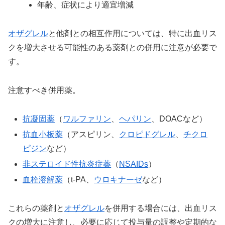
年齢、症状により適宜増減
オザグレル
と他剤との相互作用については、特に出血リス
クを増大させる可能性のある薬剤との併用に注意が必要で
す。
注意すべき併用薬。
抗凝固薬
（
ワルファリン
、
ヘパリン
、DOACなど）
抗血小板薬
（アスピリン、
クロピドグレル
、
チクロ
ピジン
など）
非ステロイド性抗炎症薬
（
NSAIDs
）
血栓溶解薬
（t-PA、
ウロキナーゼ
など）
これらの薬剤と
オザグレル
を併用する場合には、出血リス
クの増大に注意し、必要に応じて投与量の調整や定期的な