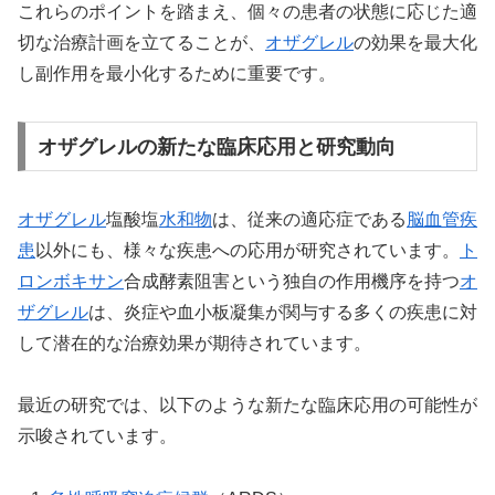
これらのポイントを踏まえ、個々の患者の状態に応じた適
切な治療計画を立てることが、
オザグレル
の効果を最大化
し副作用を最小化するために重要です。
オザグレルの新たな臨床応用と研究動向
オザグレル
塩酸塩
水和物
は、従来の適応症である
脳血管疾
患
以外にも、様々な疾患への応用が研究されています。
ト
ロンボキサン
合成酵素阻害という独自の作用機序を持つ
オ
ザグレル
は、炎症や血小板凝集が関与する多くの疾患に対
して潜在的な治療効果が期待されています。
最近の研究では、以下のような新たな臨床応用の可能性が
示唆されています。