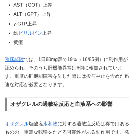
AST（GOT）上昇
ALT（GPT）上昇
γ-GTP上昇
総
ビリルビン
上昇
黄疸
臨床試験
では、1日80mg群で19％（16/85例）に副作用が
認められ、そのうち肝機能異常は6例に報告されていま
す。重度の肝機能障害を呈した際には投与中止を含めた迅
速な対応が必要となります。
オザグレルの過敏症反応と血液系への影響
オザグレル
塩酸塩
水和物
に対する過敏症反応は稀ではある
ものの、重篤な転帰をたどる可能性がある副作用です。発