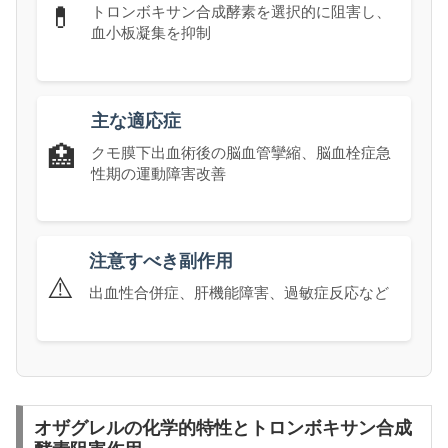
💊
トロンボキサン合成酵素を選択的に阻害し、
血小板凝集を抑制
主な適応症
🏥
クモ膜下出血術後の脳血管攣縮、脳血栓症急
性期の運動障害改善
注意すべき副作用
⚠️
出血性合併症、肝機能障害、過敏症反応など
オザグレルの化学的特性とトロンボキサン合成