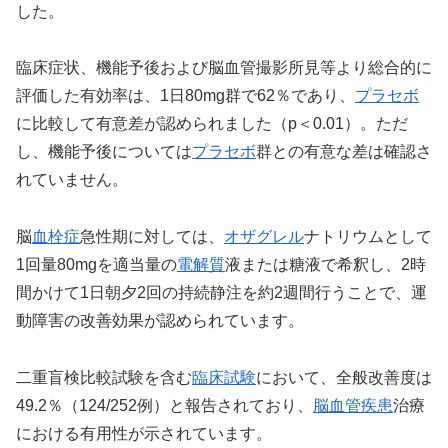
した。
臨床症状、機能予後および脳血管撮影所見等より総合的に
評価した有効率は、1日80mg群で62％であり、
プラセボ
に比較して有意差が認められました（p＜0.01）。ただ
し、機能予後については
プラセボ
群との有意な差は確認さ
れていません。
脳
血栓症
急性期に対しては、
オザグレル
ナトリウムとして
1回量80mgを適当量の
電解質
液または糖液で希釈し、2時
間かけて1日朝夕2回の持続静注を約2週間行うことで、運
動障害の改善効果が認められています。
二重盲検比較試験を含む
臨床試験
において、全般改善度は
49.2％（124/252例）と報告されており、
脳血管疾患
治療
における有用性が示されています。