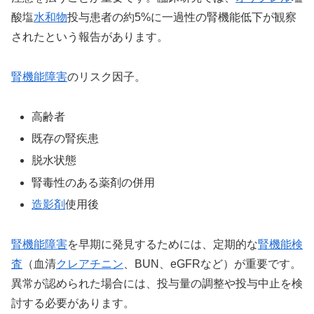
酸塩
水和物
投与患者の約5%に一過性の腎機能低下が観察
されたという報告があります。
腎機能障害
のリスク因子。
高齢者
既存の腎疾患
脱水状態
腎毒性のある薬剤の併用
造影剤
使用後
腎機能障害
を早期に発見するためには、定期的な
腎機能検
査
（血清
クレアチニン
、BUN、eGFRなど）が重要です。
異常が認められた場合には、投与量の調整や投与中止を検
討する必要があります。