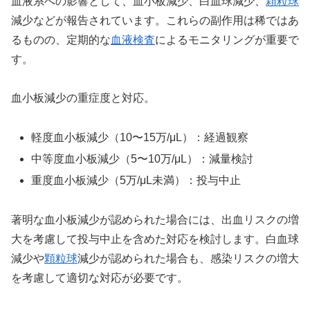
血液系への影響として、血小板減少、白血球減少、
顆粒球
減少などが報告されています。これらの副作用は稀ではあ
るものの、定期的な
血液検査
によるモニタリングが重要で
す。
血小板減少の重症度と対応。
軽度血小板減少（10〜15万/μL）：経過観察
中等度血小板減少（5〜10万/μL）：減量検討
重度血小板減少（5万/μL未満）：投与中止
著明な血小板減少が認められた場合には、出血リスクの増
大を考慮して投与中止を含めた対応を検討します。白血球
減少や
顆粒球
減少が認められた場合も、感染リスクの増大
を考慮して適切な対応が必要です。