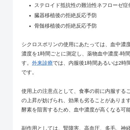
ステロイド抵抗性の難治性ネフローゼ症
臓器移植後の拒絶反応予防
骨髄移植後の拒絶反応予防
シクロスポリンの使用にあたっては、血中濃
濃度を1時間ごとに測定し、薬物血中濃度-時
す。
外来診療
では、内服後1時間あるいは2時
です。
使用上の注意点として、食事の前に内服する
の上昇が妨げられ、効果も劣ることがありま
酵素を阻害するため、血中濃度が高くなる可
副作用としては、腎障害、高血圧、多毛、神