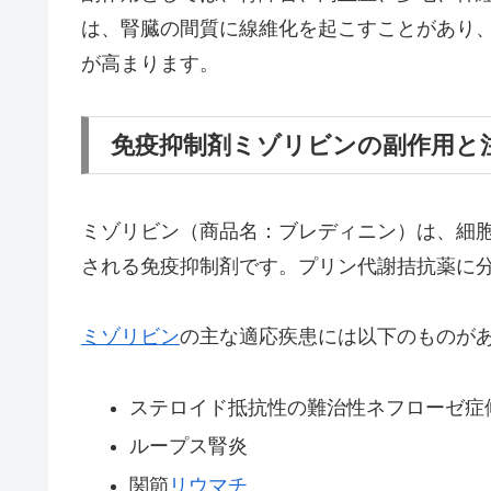
は、腎臓の間質に線維化を起こすことがあり
が高まります。
免疫抑制剤ミゾリビンの副作用と
ミゾリビン（商品名：ブレディニン）は、細
される免疫抑制剤です。プリン代謝拮抗薬に
ミゾリビン
の主な適応疾患には以下のものが
ステロイド抵抗性の難治性ネフローゼ症
ループス腎炎
関節
リウマチ