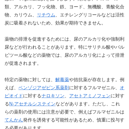
類、アルカリ、フッ化物、鉄、ヨード、無機酸、青酸化合
物、カリウム、
リチウム
、エチレングリコールなどは活性
炭に吸着されないため、効果が期待できません。
薬物の排泄を促進するためには、尿のアルカリ化や強制利
尿などが行われることがあります。特にサリチル酸やバル
ビツール酸などの薬物では、尿のアルカリ化によって排泄
が促進されます。
特定の薬物に対しては、
解毒薬
や拮抗薬が存在します。例
えば、
ベンゾジアゼピン系薬剤
に対するフルマゼニル、
オ
ピオイド
に対する
ナロキソン
、
アセトアミノフェン
に対す
る
N-アセチルシステイン
などがあります。ただし、これ
らの薬剤の使用には注意が必要で、例えばフルマゼニルは
てんかん
発作を誘発する可能性があるため、慎重に投与す
る必要があります。