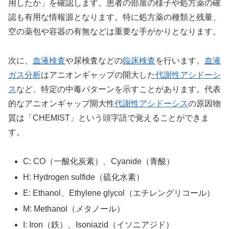
用したか」を確認します。患者の部屋の様子や処方薬の確
認も有用な情報源となります。特に処方薬の種類と残量、
空の薬包や容器の有無などは重要な手がかりとなります。
次に、
血液検査
や尿検査などの
臨床検査
を行います。
血液
ガス分析
はアニオンギャップの開大した
代謝性アシドーシ
ス
など、特定の中毒パターンを示すことがあります。代表
的なアニオンギャップ開大性
代謝性アシドーシス
の原因物
質は「CHEMIST」という頭字語で覚えることができま
す。
C: CO（一酸化炭素）、Cyanide（青酸）
H: Hydrogen sulfide（硫化水素）
E: Ethanol、Ethylene glycol（エチレングリコール）
M: Methanol（メタノール）
I: Iron（鉄）、Isoniazid（イソニアジド）