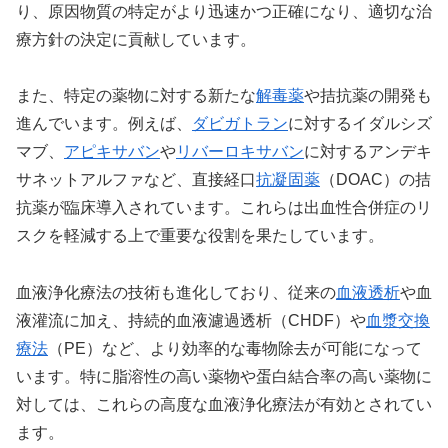
り、原因物質の特定がより迅速かつ正確になり、適切な治
療方針の決定に貢献しています。
また、特定の薬物に対する新たな
解毒薬
や拮抗薬の開発も
進んでいます。例えば、
ダビガトラン
に対するイダルシズ
マブ、
アピキサバン
や
リバーロキサバン
に対するアンデキ
サネットアルファなど、直接経口
抗凝固薬
（DOAC）の拮
抗薬が臨床導入されています。これらは出血性合併症のリ
スクを軽減する上で重要な役割を果たしています。
血液浄化療法の技術も進化しており、従来の
血液透析
や血
液灌流に加え、持続的血液濾過透析（CHDF）や
血漿交換
療法
（PE）など、より効率的な毒物除去が可能になって
います。特に脂溶性の高い薬物や蛋白結合率の高い薬物に
対しては、これらの高度な血液浄化療法が有効とされてい
ます。