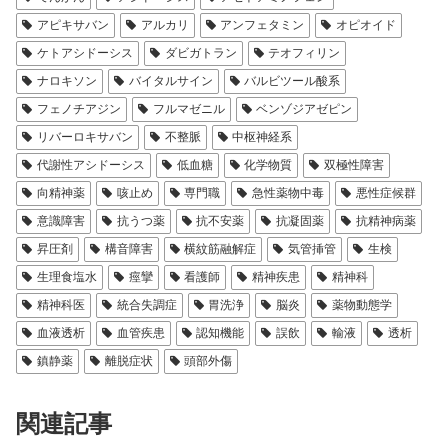
アピキサバン
アルカリ
アンフェタミン
オピオイド
ケトアシドーシス
ダビガトラン
テオフィリン
ナロキソン
バイタルサイン
バルビツール酸系
フェノチアジン
フルマゼニル
ベンゾジアゼピン
リバーロキサバン
不整脈
中枢神経系
代謝性アシドーシス
低血糖
化学物質
双極性障害
向精神薬
咳止め
専門職
急性薬物中毒
悪性症候群
意識障害
抗うつ薬
抗不安薬
抗凝固薬
抗精神病薬
昇圧剤
構音障害
横紋筋融解症
気管挿管
生検
生理食塩水
痙攣
看護師
精神疾患
精神科
精神科医
統合失調症
胃洗浄
脳炎
薬物動態学
血液透析
血管疾患
認知機能
誤飲
輸液
透析
鎮静薬
離脱症状
頭部外傷
関連記事