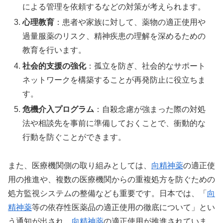
による管理を依頼するなどの対策が考えられます。
心理教育
：患者や家族に対して、薬物の適正使用や
過量服薬のリスク、精神疾患の理解を深めるための
教育を行います。
社会的支援の強化
：孤立を防ぎ、社会的なサポート
ネットワークを構築することが再発防止に役立ちま
す。
危機介入プログラム
：自殺念慮が強まった際の対処
法や相談先を事前に準備しておくことで、衝動的な
行動を防ぐことができます。
また、医療機関側の取り組みとしては、
向精神薬
の適正使
用の推進や、複数の医療機関からの重複処方を防ぐための
処方監視システムの整備なども重要です。日本では、「
向
精神薬
等の依存性医薬品の適正使用の徹底について」とい
う通知が出され、
向精神薬
の適正使用が推進されていま