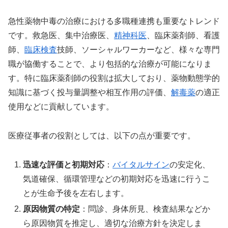
急性薬物中毒の治療における多職種連携も重要なトレンド
です。救急医、集中治療医、
精神科医
、臨床薬剤師、看護
師、
臨床検査
技師、ソーシャルワーカーなど、様々な専門
職が協働することで、より包括的な治療が可能になりま
す。特に臨床薬剤師の役割は拡大しており、薬物動態学的
知識に基づく投与量調整や相互作用の評価、
解毒薬
の適正
使用などに貢献しています。
医療従事者の役割としては、以下の点が重要です。
迅速な評価と初期対応
：
バイタルサイン
の安定化、
気道確保、循環管理などの初期対応を迅速に行うこ
とが生命予後を左右します。
原因物質の特定
：問診、身体所見、検査結果などか
ら原因物質を推定し、適切な治療方針を決定しま