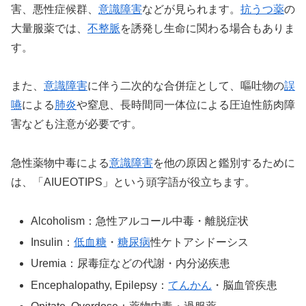
害、悪性症候群、
意識障害
などが見られます。
抗うつ薬
の
大量服薬では、
不整脈
を誘発し生命に関わる場合もありま
す。
また、
意識障害
に伴う二次的な合併症として、嘔吐物の
誤
嚥
による
肺炎
や窒息、長時間同一体位による圧迫性筋肉障
害なども注意が必要です。
急性薬物中毒による
意識障害
を他の原因と鑑別するために
は、「AIUEOTIPS」という頭字語が役立ちます。
Alcoholism：急性アルコール中毒・離脱症状
Insulin：
低血糖
・
糖尿病
性ケトアシドーシス
Uremia：尿毒症などの代謝・内分泌疾患
Encephalopathy, Epilepsy：
てんかん
・脳血管疾患