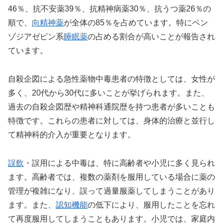
46％、抗不安薬39％、抗精神病薬30％、抗うつ薬26％の
順で、
向精神薬
が全体の85％を占めています。特にベン
ゾジアゼピン系
睡眠薬
の占める割合が高いことが報告され
ています。
自殺企図による急性薬物中毒患者の特徴としては、女性が
多く、20代から30代に多いことが挙げられます。また、
過去の自殺企図歴や精神科通院歴を持つ患者が多いことも
特徴です。これらの患者に対しては、身体的治療と並行し
て精神科的介入が重要となります。
誤飲
・誤用による中毒は、特に高齢者や小児に多く見られ
ます。高齢者では、複数の薬剤を服用している場合に薬の
管理が複雑になり、誤って過量服薬してしまうことがあり
ます。また、
認知機能
の低下により、服用したことを忘れ
て再度服用してしまうこともあります。小児では、家庭内