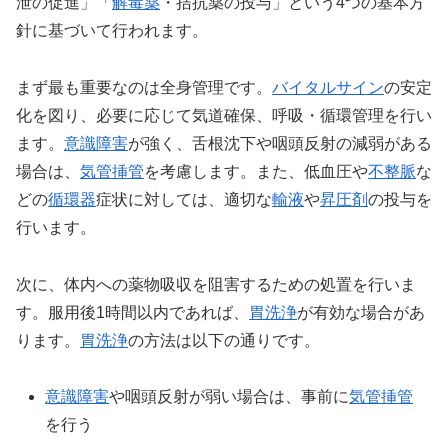
泄の促進」「
解毒薬
・拮抗薬の投与」という4つの基本方
針に基づいて行われます。
まず最も重要なのは全身管理です。
バイタルサイン
の安定
化を図り、必要に応じて気道確保、呼吸・循環管理を行い
ます。
意識障害
が強く、舌根沈下や咽頭反射の減弱がある
場合は、
気管挿管
を考慮します。また、低血圧や
不整脈
な
どの
循環器
症状に対しては、適切な
輸液
や
昇圧剤
の投与を
行います。
次に、体内への薬物吸収を阻害するための処置を行いま
す。服用後1時間以内であれば、
胃洗浄
が有効な場合があ
ります。
胃洗浄
の方法は以下の通りです。
意識障害
や咽頭反射が弱い場合は、事前に
気管挿管
を行う