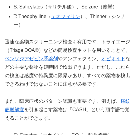
S: Salicylates（サリチル酸）、Seizure（痙攣）
T: Theophylline（
テオフィリン
）、Thinner（シンナ
ー）
迅速な薬物スクリーニング検査も有用です。トライエージ
（Triage DOA®）などの簡易検査キットを用いることで、
ベンゾジアゼピン系薬剤
やアンフェタミン、
オピオイド
な
どの主要な薬物を短時間で検出できます。ただし、これら
の検査は感度や特異度に限界があり、すべての薬物を検出
できるわけではないことに注意が必要です。
また、臨床症状のパターン認識も重要です。例えば、
横紋
筋融解症
を引き起こす薬物は「CASH」という頭字語で覚
えることができます。