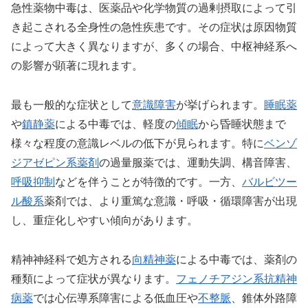
急性薬物中毒は、医薬品や化学物質の過剰摂取によって引
き起こされる全身性の急性疾患です。その症状は原因物質
によって大きく異なりますが、多くの場合、中枢神経系へ
の影響が顕著に現れます。
最も一般的な症状として
意識障害
が挙げられます。
睡眠薬
や
鎮静薬
による中毒では、軽度の
傾眠
から昏睡状態まで
様々な程度の意識レベルの低下が見られます。特に
ベンゾ
ジアゼピン系薬剤
の過量服薬では、運動失調、構音障害、
呼吸抑制
などを伴うことが特徴的です。一方、
バルビツー
ル酸系
薬剤では、より重篤な意識・呼吸・循環障害が出現
し、重症化しやすい傾向があります。
精神神経科で処方される
向精神薬
による中毒では、薬剤の
種類によって症状が異なります。
フェノチアジン系
抗精神
病薬
では心伝導系障害による低血圧や
不整脈
、錐体外路障