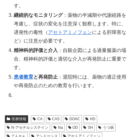
す。
継続的なモニタリング
：薬物の半減期や代謝経路を
考慮し、症状の変化を注意深く観察します。特に、
遅発性の毒性（
アセトアミノフェン
による肝障害な
ど）に注意が必要です。
精神科的評価と介入
：自殺企図による過量服薬の場
合、精神科的評価と適切な介入が再発防止に重要で
す。
患者教育
と再発防止
：退院時には、薬物の適正使用
や再発防止のための教育を行います。
医療情報
CA
CAS
DOAC
HD
N-アセチルシステイン
Na
OD
SH
うつ病
てんかん
アシドーシス
アセトアミノフェン