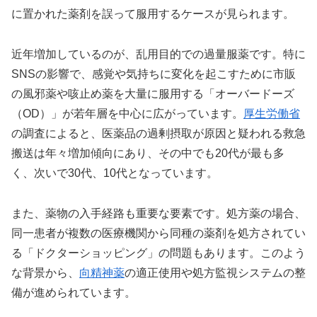
に置かれた薬剤を誤って服用するケースが見られます。
近年増加しているのが、乱用目的での過量服薬です。特に
SNSの影響で、感覚や気持ちに変化を起こすために市販
の風邪薬や咳止め薬を大量に服用する「オーバードーズ
（OD）」が若年層を中心に広がっています。
厚生労働省
の調査によると、医薬品の過剰摂取が原因と疑われる救急
搬送は年々増加傾向にあり、その中でも20代が最も多
く、次いで30代、10代となっています。
また、薬物の入手経路も重要な要素です。処方薬の場合、
同一患者が複数の医療機関から同種の薬剤を処方されてい
る「ドクターショッピング」の問題もあります。このよう
な背景から、
向精神薬
の適正使用や処方監視システムの整
備が進められています。