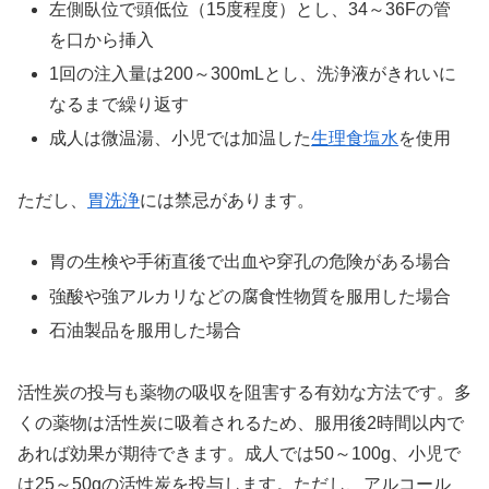
左側臥位で頭低位（15度程度）とし、34～36Fの管
を口から挿入
1回の注入量は200～300mLとし、洗浄液がきれいに
なるまで繰り返す
成人は微温湯、小児では加温した
生理食塩水
を使用
ただし、
胃洗浄
には禁忌があります。
胃の生検や手術直後で出血や穿孔の危険がある場合
強酸や強アルカリなどの腐食性物質を服用した場合
石油製品を服用した場合
活性炭の投与も薬物の吸収を阻害する有効な方法です。多
くの薬物は活性炭に吸着されるため、服用後2時間以内で
あれば効果が期待できます。成人では50～100g、小児で
は25～50gの活性炭を投与します。ただし、アルコール