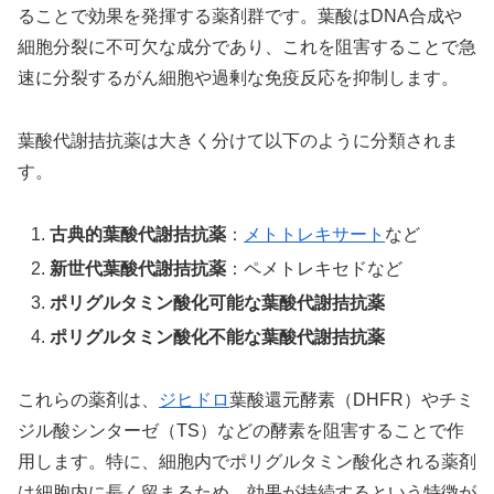
ることで効果を発揮する薬剤群です。葉酸はDNA合成や
細胞分裂に不可欠な成分であり、これを阻害することで急
速に分裂するがん細胞や過剰な免疫反応を抑制します。
葉酸代謝拮抗薬は大きく分けて以下のように分類されま
す。
古典的葉酸代謝拮抗薬
：
メトトレキサート
など
新世代葉酸代謝拮抗薬
：ペメトレキセドなど
ポリグルタミン酸化可能な葉酸代謝拮抗薬
ポリグルタミン酸化不能な葉酸代謝拮抗薬
これらの薬剤は、
ジヒドロ
葉酸還元酵素（DHFR）やチミ
ジル酸シンターゼ（TS）などの酵素を阻害することで作
用します。特に、細胞内でポリグルタミン酸化される薬剤
は細胞内に長く留まるため、効果が持続するという特徴が