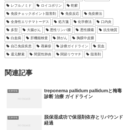
レフルノミド
ロイコボリン
乾癬
免疫チェックポイント阻害剤
免疫反応
免疫療法
全身性エリテマトーデス
処方箋
化学療法
口内炎
多型
大腸がん
悪性リンパ腫
悪性腫瘍
抗生物質
白血病
肝機能検査
肺がん
胸膜中皮腫
自己免疫疾患
蕁麻疹
診療ガイドライン
貧血
還元酵素
間質性肺炎
関節リウマチ
阻害剤
関連記事
treponema pallidum pallidumと梅毒
医療情報
診断 治療 ガイドライン
脱保湿成功で保湿剤依存とリバウンド
医療情報
経過