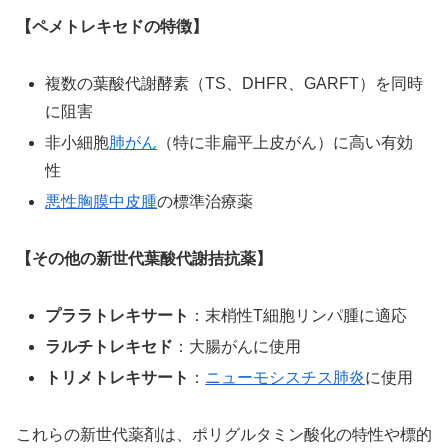
【ペメトレキセドの特徴】
複数の葉酸代謝酵素（TS、DHFR、GARFT）を同時
に阻害
非小細胞
肺がん
（特に非扁平上皮がん）に高い有効
性
悪性胸膜中皮腫
の標準治療薬
【その他の新世代葉酸代謝拮抗薬】
プララトレキサート
：末梢性T細胞リンパ腫に適応
ラルチトレキセド
：大腸がんに使用
トリメトレキサート
：
ニューモシスチス
肺炎
に使用
これらの新世代薬剤は、ポリグルタミン酸化の特性や標的