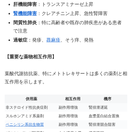
肝機能障害
：トランスアミナーゼ上昇
腎機能障害
：クレアチニン上昇、急性腎障害
間質性肺炎
：特に高齢者や既存の肺疾患がある患者
で注意
過敏症
：発疹、
蕁麻疹
、そう痒、発熱
【重要な薬物相互作用】
葉酸代謝拮抗薬、特にメトトレキサートは多くの薬剤と相
互作用を示します。
併用薬
相互作用
機序
非ステロイド性抗炎症剤
副作用増強
腎排泄遅延
スルホンアミド系薬剤
副作用増強
血漿蛋白結合置換
ペニシリン系
抗生物質
副作用増強
腎排泄競合阻害