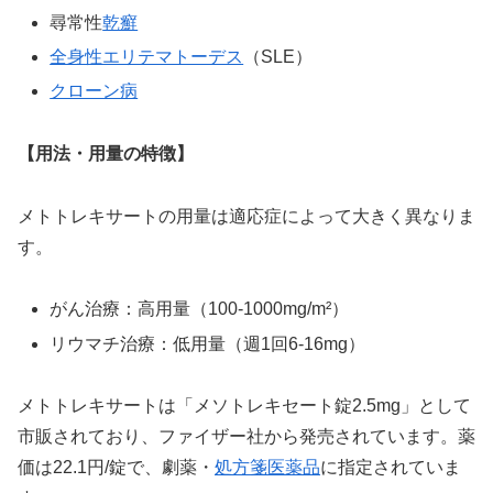
尋常性
乾癬
全身性エリテマトーデス
（SLE）
クローン病
【用法・用量の特徴】
メトトレキサートの用量は適応症によって大きく異なりま
す。
がん治療：高用量（100-1000mg/m²）
リウマチ治療：低用量（週1回6-16mg）
メトトレキサートは「メソトレキセート錠2.5mg」として
市販されており、ファイザー社から発売されています。薬
価は22.1円/錠で、劇薬・
処方箋医薬品
に指定されていま