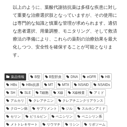
以上のように、葉酸代謝拮抗薬は多様な疾患に対し
て重要な治療選択肢となっていますが、その使用に
は専門的な知識と慎重な管理が求められます。適切
な患者選択、用量調整、モニタリング、そして救済
療法の準備により、これらの薬剤の治療効果を最大
化しつつ、安全性を確保することが可能となりま
す。
薬品情報
B型
B型肝炎
DNA
eGFR
HB
HBs
HBs抗原
MT
MTX
NSAID
NSAIDs
SH
SLE
T細胞
X線
X線検査
アミド
アルカリ
クレアチニン
クレアチニンクリアランス
クローン病
サプリメント
ジル
スルホンアミド
セリン
ビリルビン
ペニシリン
ペニシリン系
メトトレキサート
リウマチ
リシン
リポソーム