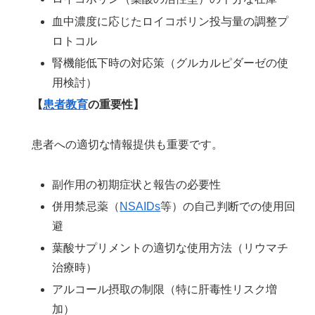
血中濃度に応じたロイコボリン投与量の調整プ
ロトコル
腎機能低下時の対応策（グルカルピダーゼの使
用検討）
【
患者教育
の重要性】
患者への適切な情報提供も重要です。
副作用の初期症状と報告の必要性
併用禁忌薬（
NSAIDs
等）の自己判断での使用回
避
葉酸サプリメントの適切な使用方法（リウマチ
治療時）
アルコール摂取の制限（特に肝毒性リスク増
加）