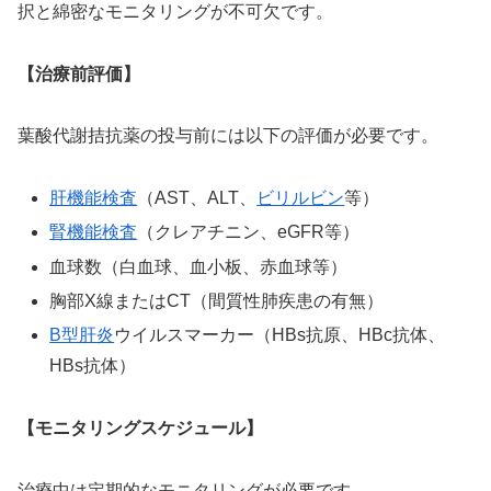
択と綿密なモニタリングが不可欠です。
【治療前評価】
葉酸代謝拮抗薬の投与前には以下の評価が必要です。
肝機能検査
（AST、ALT、
ビリルビン
等）
腎機能検査
（クレアチニン、eGFR等）
血球数（白血球、血小板、赤血球等）
胸部X線またはCT（間質性肺疾患の有無）
B型肝炎
ウイルスマーカー（HBs抗原、HBc抗体、
HBs抗体）
【モニタリングスケジュール】
治療中は定期的なモニタリングが必要です。