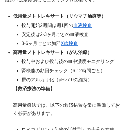
低用量メトトレキサート（リウマチ治療等）
投与開始2週間は週1回の
血液検査
安定後は2-3ヶ月ごとの血液検査
3-6ヶ月ごとの胸部
X線検査
高用量メトトレキサート（がん治療）
投与中および投与後の血中濃度モニタリング
腎機能の頻回チェック（6-12時間ごと）
尿のアルカリ化（pH>7.0の維持）
【救済療法の準備】
高用量療法では、以下の救済措置を常に準備してお
く必要があります。
ロイコボリン（葉酸の活性型）の十分な在庫