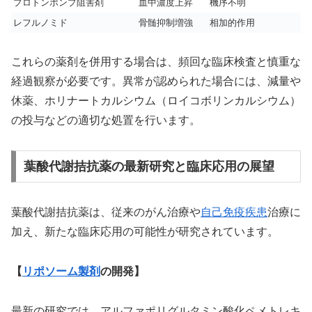
プロトンポンプ阻害剤
血中濃度上昇
機序不明
レフルノミド
骨髄抑制増強
相加的作用
これらの薬剤を併用する場合は、頻回な臨床検査と慎重な
経過観察が必要です。異常が認められた場合には、減量や
休薬、ホリナートカルシウム（ロイコボリンカルシウム）
の投与などの適切な処置を行います。
葉酸代謝拮抗薬の最新研究と臨床応用の展望
葉酸代謝拮抗薬は、従来のがん治療や
自己免疫疾患
治療に
加え、新たな臨床応用の可能性が研究されています。
【
リポソーム製剤
の開発】
最新の研究では、アルファポリグルタミン酸化ペメトレキ