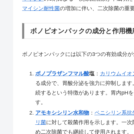
マイシン
耐性菌
の増加に伴い、二次除菌の重
ボノピオンパックの成分と作用機
ボノピオンパックには以下の3つの有効成分が
ボノプラザン
フマル酸
塩
：
カリウムイオ
る成分で、胃酸分泌を強力に抑制します
続するという特徴があります。胃内pH
す。
アモキシシリン
水和物
：
ペニシリン系
抗
リ菌
に対して殺菌作用を示します。一次
め二次除菌でも継続して使用されます。