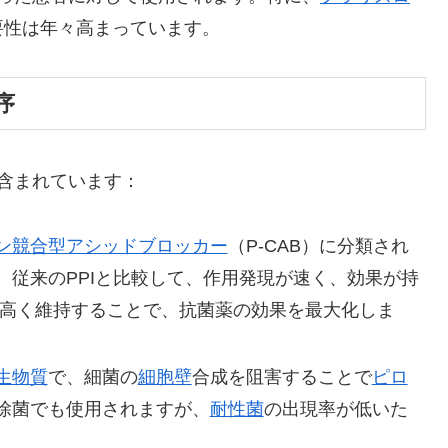
要性は年々高まっています。
序
含まれています：
ン競合型アシッドブロッカー
（P-CAB）に分類され
。従来のPPIと比較して、作用発現が速く、効果が持
を高く維持することで、抗菌薬の効果を最大化しま
生物質
で、細菌の
細胞壁
合成を阻害することで
ピロ
除菌でも使用されますが、
耐性菌
の出現率が低いた