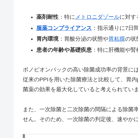
薬剤耐性
：特に
メトロニダゾール
に対す
服薬コンプライアンス
：指示通りに7日
胃内環境
：胃酸分泌の状態や
胃粘膜
の状
患者の年齢や基礎疾患
：特に肝機能や腎
ボノピオンパックの高い除菌成功率の背景に
従来のPPIを用いた除菌療法と比較して、胃
菌薬の効果を最大化していると考えられてい
また、一次除菌と二次除菌の間隔による除菌
せん。そのため、一次除菌の判定後、速やか