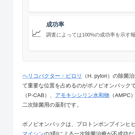
成功率
📈
調査によっては100%の成功率を示す
ヘリコバクター・ピロリ
（H. pylori）
て重要な位置を占めるのがボノピオンパック
（P-CAB）、
アモキシシリン
水和物
（AMPC
二次除菌用の薬剤です。
ボノピオンパックは、プロトンポンプインヒビ
マイシン
の3剤による一次除菌治療が不成功