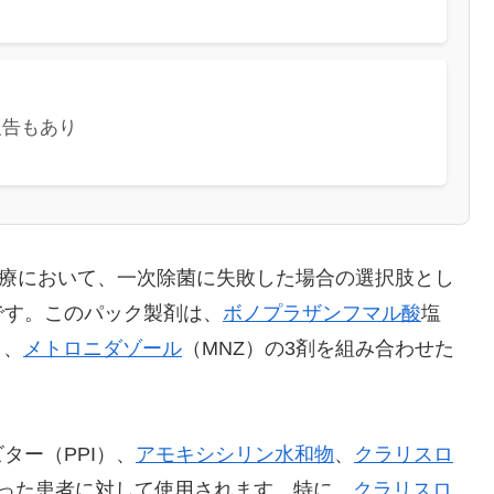
報告もあり
の除菌治療において、一次除菌に失敗した場合の選択肢とし
です。このパック製剤は、
ボノプラザン
フマル酸
塩
）、
メトロニダゾール
（MNZ）の3剤を組み合わせた
ター（PPI）、
アモキシシリン
水和物
、
クラリスロ
だった患者に対して使用されます。特に、
クラリスロ