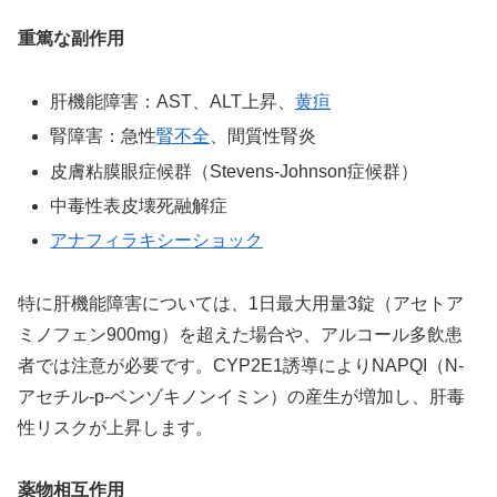
重篤な副作用
肝機能障害：AST、ALT上昇、
黄疸
腎障害：急性
腎不全
、間質性腎炎
皮膚粘膜眼症候群（Stevens-Johnson症候群）
中毒性表皮壊死融解症
アナフィラキシーショック
特に肝機能障害については、1日最大用量3錠（アセトア
ミノフェン900mg）を超えた場合や、アルコール多飲患
者では注意が必要です。CYP2E1誘導によりNAPQI（N-
アセチル-p-ベンゾキノンイミン）の産生が増加し、肝毒
性リスクが上昇します。
薬物相互作用