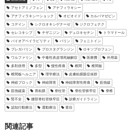
アセトアミノフェン
アナフィラキシー
アナフィラキシーショック
オピオイド
カルバマゼピン
コデイン
シクロオキシゲナーゼ
ジクロフェナク
セレコキシブ
チザニジン
デュロキセチン
トラマドール
バイオアベイラビリティ
バリン
フェニトイン
プレガバリン
プロスタグランジン
ロキソプロフェン
ワルファリン
中毒性表皮壊死融解症
医療費
外用薬
多剤併用
多型
慢性疼痛
椎間
椎間板
椎間板ヘルニア
理学療法
皮膚粘膜眼症候群
神経ブロック
神経障害
神経障害性疼痛
筋弛緩
筋弛緩薬
胃粘膜
脊柱管
脊柱管狭窄症
脊椎
腎不全
腰部脊柱管狭窄症
診療ガイドライン
認知行動療法
運動療法
黄疸
関連記事