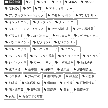
医療情報
AP
APTT
INR
MRSA
NSAID
NSAIDs
PT
TT
アナフィラキシー
アナフィラキシーショック
アモキシシリン
アンピシリン
インフルエンザ
クラブラン
クレアチニン
クレアチニンクリアランス
グラム陰性菌
グラム陽性菌
グリコシド
スルバクタム
セフェム系
バクテロイデス
バンコマイシン
ビタミンK
ピペラシリン
プレドニゾロン
ペニシリナーゼ
ペニシリン
ペニシリン系
ペニシリン系薬
ラクタマーゼ
ラクタム
レプトスピラ
ワーファリン
中枢神経系
加水分解
化学構造
基準値
好中球
嫌気性
尿路感染症
心内膜炎
投与方法
溶血性貧血
細胞壁
細胞膜
細菌叢
経口避妊薬
緑膿菌
耐性菌
肝機能検査
腸内細菌叢
腸球菌
蕁麻疹
貧血
髄膜炎菌
黄疸
黄色ブドウ球菌