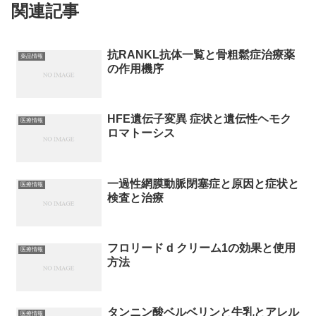
関連記事
抗RANKL抗体一覧と骨粗鬆症治療薬
薬品情報
の作用機序
HFE遺伝子変異 症状と遺伝性ヘモク
医療情報
ロマトーシス
一過性網膜動脈閉塞症と原因と症状と
医療情報
検査と治療
フロリード d クリーム1の効果と使用
医療情報
方法
タンニン酸ベルベリンと牛乳とアレル
医療情報