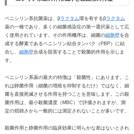
ペニシリン系抗菌薬は、β
ラクタム
環を有するβ
ラクタム
薬の一種であり、多くの細菌感染症の第一選択薬として広
く使用されています。その作用機序は、細菌の
細胞壁
を合
成する酵素であるペニシリン結合タンパク（PBP）に結
合し、
細胞壁
合成を阻害することで殺菌的作用を示しま
す。
ペニシリン系薬の最大の特徴は「殺菌性」にあります。こ
れは静菌作用（細菌の増殖を抑制するだけ）ではなく、細
菌を直接死滅させる作用を持つことを意味します。この殺
菌作用は、最小殺菌濃度（MBC）で評価されますが、測
定の煩雑さから一般的には測定されないことが多いです。
殺菌作用と静菌作用の臨床効果に明らかな差はないとされ