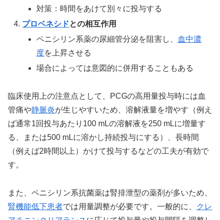
対策：時間をあけて別々に投与する
プロベネシド
との相互作用
ペニシリン系薬の尿細管分泌を阻害し、
血中濃
度
を上昇させる
場合によっては意図的に併用することもある
臨床使用上の注意点として、PCGの高用量投与時には血
管痛や
静脈炎
が生じやすいため、溶解液量を増やす（例え
ば通常1回投与あたり100 mLの溶解液を250 mLに増量す
る、または500 mLに溶かし持続投与にする）、長時間
（例えば2時間以上）かけて投与するなどの工夫が有効で
す。
また、ペニシリン系抗菌薬は腎排泄型の薬剤が多いため、
腎機能低下患者
では用量調整が必要です。一般的に、
クレ