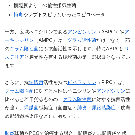
横隔膜より上の偏性嫌気性菌
梅毒
やレプトスピラといったスピロヘータ
一方、広域ペニシリンである
アンピシリン
（ABPC）や
ア
モキシシリン
（AMPC）は、
グラム陽性菌
だけでなく一部
の
グラム陰性菌
にも抗菌活性を示します。特にABPCは
リ
ステリア
と感受性を有する腸球菌の第一選択薬となってい
ます。
さらに、抗
緑膿菌
活性を持つ
ピペラシリン
（PIPC）は、
グラム陽性菌
に対する活性はペニシリンや
アンピシリン
に
比べると若干劣るものの、
グラム陰性菌
に対する抗菌活性
が強く、
緑膿菌
感染症（菌血症・
肺炎
・
尿路感染症
・皮膚
軟部組織感染症など）に有効です。
肺炎
球菌をPCGで治療する場合、髄膜炎と非髄膜炎で感