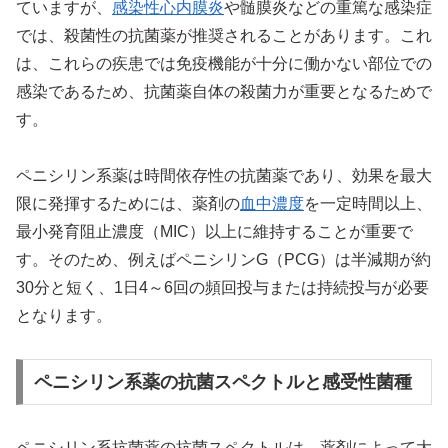
ていますが、
感染性心内膜炎
や髄膜炎などの重篤な感染症
では、殺菌性の抗菌薬が推奨されることがあります。これ
は、これらの疾患では免疫機能が十分に働かない部位での
感染であるため、抗菌薬自体の殺菌力が重要となるためで
す。
ペニシリン系薬は時間依存性の抗菌薬であり、効果を最大
限に発揮するためには、薬剤の
血中濃度
を一定時間以上、
最小発育阻止濃度（MIC）以上に維持することが重要で
す。そのため、例えばペニシリンG（PCG）は半減期が約
30分と短く、1日4～6回の頻回投与または持続投与が必要
となります。
ペニシリン系薬の抗菌スペクトルと感受性菌種
ペニシリン系抗菌薬の抗菌スペクトルは、薬剤によって大