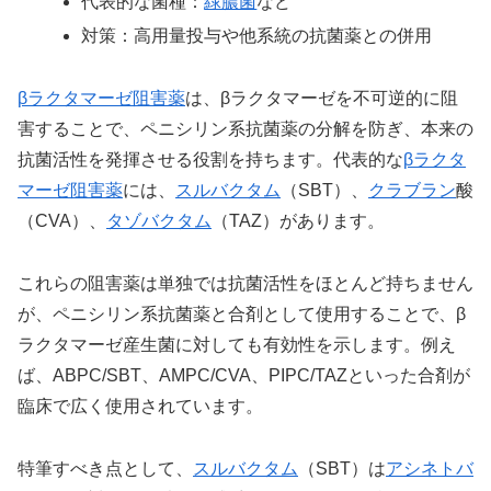
代表的な菌種：
緑膿菌
など
対策：高用量投与や他系統の抗菌薬との併用
βラクタマーゼ阻害薬
は、βラクタマーゼを不可逆的に阻
害することで、ペニシリン系抗菌薬の分解を防ぎ、本来の
抗菌活性を発揮させる役割を持ちます。代表的な
βラクタ
マーゼ阻害薬
には、
スルバクタム
（SBT）、
クラブラン
酸
（CVA）、
タゾバクタム
（TAZ）があります。
これらの阻害薬は単独では抗菌活性をほとんど持ちません
が、ペニシリン系抗菌薬と合剤として使用することで、β
ラクタマーゼ産生菌に対しても有効性を示します。例え
ば、ABPC/SBT、AMPC/CVA、PIPC/TAZといった合剤が
臨床で広く使用されています。
特筆すべき点として、
スルバクタム
（SBT）は
アシネトバ