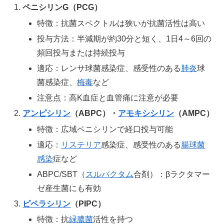
ペニシリンG（PCG）
特徴：抗菌スペクトルは狭いが抗菌活性は高い
投与方法：半減期が約30分と短く、1日4～6回の
頻回投与または持続投与
適応：レンサ球菌感染症、感受性のある
肺炎
球
菌感染症、
梅毒
など
注意点：高K血症と血管痛に注意が必要
アンピシリン
（ABPC）・
アモキシシリン
（AMPC）
特徴：広域ペニシリンで経口投与可能
適応：
リステリア
感染症、感受性のある
腸球菌
感染
症など
ABPC/SBT（
スルバクタム
合剤）：βラクタマー
ゼ産生菌にも有効
ピペラシリン
（PIPC）
特徴：抗
緑膿菌
活性を持つ