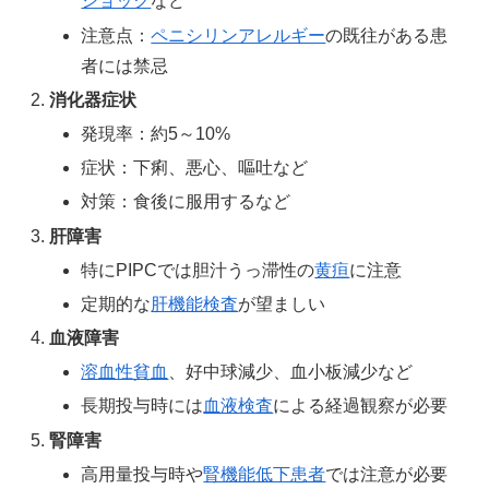
ショック
など
注意点：
ペニシリンアレルギー
の既往がある患
者には禁忌
消化器症状
発現率：約5～10%
症状：下痢、悪心、嘔吐など
対策：食後に服用するなど
肝障害
特にPIPCでは胆汁うっ滞性の
黄疸
に注意
定期的な
肝機能検査
が望ましい
血液障害
溶血性貧血
、好中球減少、血小板減少など
長期投与時には
血液検査
による経過観察が必要
腎障害
高用量投与時や
腎機能低下患者
では注意が必要