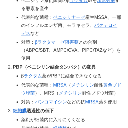
ペニシリン系抗菌薬のβ
ラクタム
環を
加水分解
す
る酵素を産生
代表的な菌種：
ペニシリナーゼ
産生MSSA、一部
のインフルエンザ菌、モラキセラ、
バクテロイ
デス
など
対策：
βラクタマーゼ阻害薬
との合剤
（ABPC/SBT、AMPC/CVA、PIPC/TAZなど）を
使用
PBP（ペニシリン結合タンパク）の変異
β
ラクタム
薬がPBPに結合できなくなる
代表的な菌種：
MRSA
（
メチシリン
耐性
黄色ブド
ウ球菌
）、MRS（
メチシリン
耐性ブドウ球菌）
対策：
バンコマイシン
などの抗
MRSA
薬を使用
細胞膜
透過性の低下
薬剤が細菌内に入りにくくなる