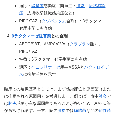
適応：
緑膿菌
感染症（菌血症・
肺炎
・
尿路感染
症
・皮膚軟部組織感染症など）
PIPC/TAZ（
タゾバクタム
合剤）：βラクタマー
ゼ産生菌にも有効
βラクタマーゼ阻害薬
との合剤
ABPC/SBT、AMPC/CVA（
クラブラン
酸）、
PIPC/TAZ
特徴：βラクタマーゼ産生菌にも有効
適応：
ペニシリナーゼ
産生MSSAと
バクテロイデ
ス
に抗菌活性を示す
臨床での選択基準としては、まず感染部位と原因菌（また
は推定される原因菌）を考慮します。例えば、市中
肺炎
で
は
肺炎
球菌が主な原因菌であることが多いため、AMPC等
が選択されます。一方、院内
肺炎
では
緑膿菌
などの
耐性菌