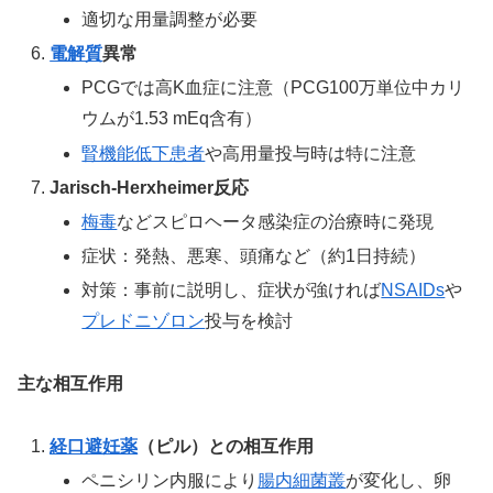
適切な用量調整が必要
電解質
異常
PCGでは高K血症に注意（PCG100万単位中カリ
ウムが1.53 mEq含有）
腎機能低下患者
や高用量投与時は特に注意
Jarisch-Herxheimer反応
梅毒
などスピロヘータ感染症の治療時に発現
症状：発熱、悪寒、頭痛など（約1日持続）
対策：事前に説明し、症状が強ければ
NSAIDs
や
プレドニゾロン
投与を検討
主な相互作用
経口避妊薬
（ピル）との相互作用
ペニシリン内服により
腸内細菌叢
が変化し、卵