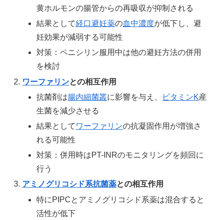
黄ホルモンの腸管からの再吸収が抑制される
結果として
経口避妊薬
の
血中濃度
が低下し、避
妊効果が減弱する可能性
対策：ペニシリン服用中は他の避妊方法の併用
を検討
ワーファリン
との相互作用
抗菌剤は
腸内細菌叢
に影響を与え、
ビタミンK
産
生菌を減少させる
結果として
ワーファリン
の抗凝固作用が増強さ
れる可能性
対策：併用時はPT-INRのモニタリングを頻回に
行う
アミノグリコシド系抗菌薬
との相互作用
特にPIPCとアミノグリコシド系薬は混合すると
活性が低下