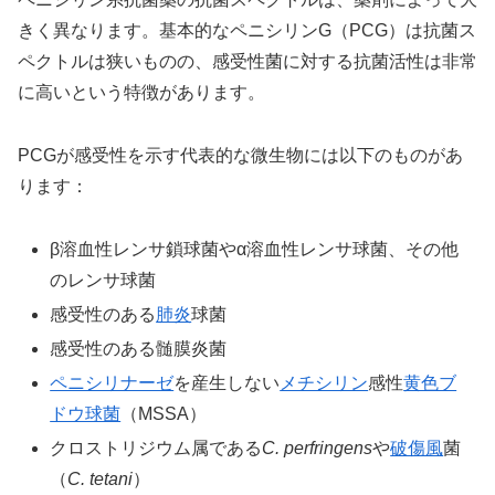
きく異なります。基本的なペニシリンG（PCG）は抗菌ス
ペクトルは狭いものの、感受性菌に対する抗菌活性は非常
に高いという特徴があります。
PCGが感受性を示す代表的な微生物には以下のものがあ
ります：
β溶血性レンサ鎖球菌やα溶血性レンサ球菌、その他
のレンサ球菌
感受性のある
肺炎
球菌
感受性のある髄膜炎菌
ペニシリナーゼ
を産生しない
メチシリン
感性
黄色ブ
ドウ球菌
（MSSA）
クロストリジウム属である
C. perfringens
や
破傷風
菌
（
C. tetani
）