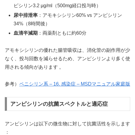
ピシリン3.2 μg/ml（500mg経口投与時）
尿中排泄率
：アモキシシリン60% vs アンピシリン
34%（8時間後）
血清半減期
：両薬剤ともに約60分
アモキシシリンの優れた腸管吸収は、消化管の副作用が少
なく、投与回数を減らせるため、アンピシリンより多く使
用される傾向があります 。
参考）
ペニシリン系 – 16. 感染症 – MSDマニュアル家庭版
アンピシリンの抗菌スペクトルと適応症
アンピシリンは以下の微生物に対して抗菌活性を示します
：