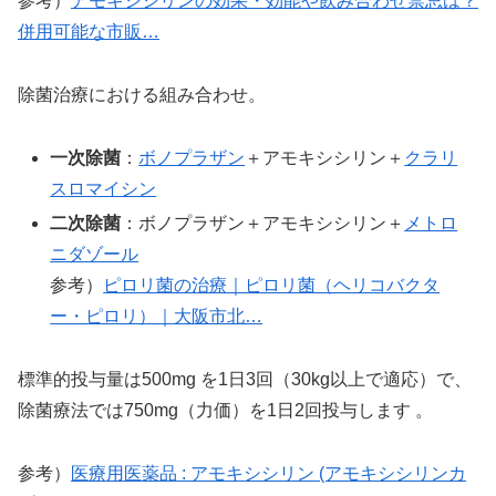
参考）
アモキシシリンの効果・効能や飲み合わせ禁忌は？
併用可能な市販…
除菌治療における組み合わせ。
一次除菌
：
ボノプラザン
＋アモキシシリン＋
クラリ
スロマイシン
二次除菌
：ボノプラザン＋アモキシシリン＋
メトロ
ニダゾール
参考）
ピロリ菌の治療｜ピロリ菌（ヘリコバクタ
ー・ピロリ）｜大阪市北…
標準的投与量は500mg を1日3回（30kg以上で適応）で、
除菌療法では750mg（力価）を1日2回投与します 。
参考）
医療用医薬品 : アモキシシリン (アモキシシリンカ