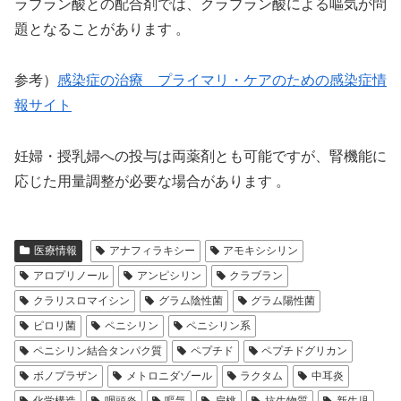
ラブラン酸との配合剤では、クラブラン酸による嘔気が問
題となることがあります 。
参考）
感染症の治療 プライマリ・ケアのための感染症情
報サイト
妊婦・授乳婦への投与は両薬剤とも可能ですが、腎機能に
応じた用量調整が必要な場合があります 。
医療情報
アナフィラキシー
アモキシシリン
アロプリノール
アンピシリン
クラブラン
クラリスロマイシン
グラム陰性菌
グラム陽性菌
ピロリ菌
ペニシリン
ペニシリン系
ペニシリン結合タンパク質
ペプチド
ペプチドグリカン
ボノプラザン
メトロニダゾール
ラクタム
中耳炎
化学構造
咽頭炎
嘔気
扁桃
抗生物質
新生児