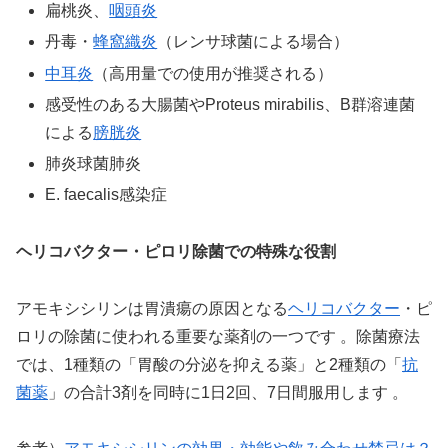
扁桃炎、
咽頭炎
丹毒・
蜂窩織炎
（レンサ球菌による場合）
中耳炎
（高用量での使用が推奨される）
感受性のある大腸菌やProteus mirabilis、B群溶連菌
による
膀胱炎
肺炎球菌肺炎
E. faecalis感染症
ヘリコバクター・ピロリ除菌での特殊な役割
アモキシシリンは胃潰瘍の原因となる
ヘリコバクター
・ピ
ロリの除菌に使われる重要な薬剤の一つです 。除菌療法
では、1種類の「胃酸の分泌を抑える薬」と2種類の「
抗
菌薬
」の合計3剤を同時に1日2回、7日間服用します 。