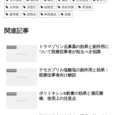
水和物
浸透圧
細胞壁
肺炎球菌
胃潰瘍
腸球菌
膀胱炎
蜂窩織炎
除菌
関連記事
トラマゾリン点鼻薬の効果と副作用に
医療情報
ついて医療従事者が知るべき知識
テモカプリル塩酸塩の副作用と効果：
医療情報
医療従事者向け解説
ポリミキシンb軟膏の効果と適応菌
医療情報
種、使用上の注意点