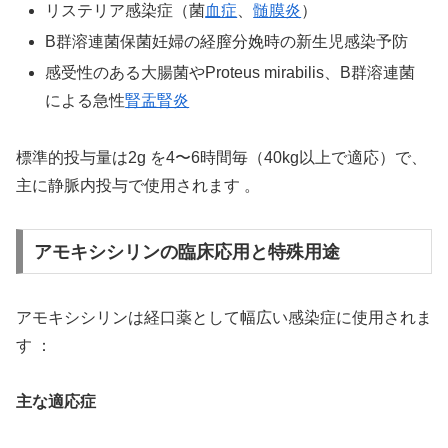
リステリア感染症（菌
血症
、
髄膜炎
）
B群溶連菌保菌妊婦の経膣分娩時の新生児感染予防
感受性のある大腸菌やProteus mirabilis、B群溶連菌
による急性
腎盂腎炎
標準的投与量は2g を4〜6時間毎（40kg以上で適応）で、
主に静脈内投与で使用されます 。
アモキシシリンの臨床応用と特殊用途
アモキシシリンは経口薬として幅広い感染症に使用されま
す ：
主な適応症