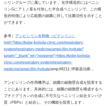
シリングループに属しています 。化学構造的にはペニシ
リンGにアミノ基を付加した半合成ペニシリンで、この構
造的特徴により広範囲の細菌に対して抗菌活性を示すこと
ができます 。
参考）
アンピシリン水和物（ビクシリン）
href=”https://kobe-kishida-clinic.com/respiratory-
system/respiratory-medicine/ampicillin-hydrate/”
target=”_blank” rel=”noopener”>https://kobe-kishida-
clinic.com/respiratory-system/respiratory-
medicine/ampicillin-hydrate/
amp;#8211; 呼吸器治療…
アンピシリンの作用機序は、細菌の細胞壁合成を阻害する
ことにあります。具体的には、細菌の細胞壁を構成するペ
プチドグリカンの合成に不可欠なペニシリン結合タンパク
質（PBPs）と結合し、その機能を阻害します 。