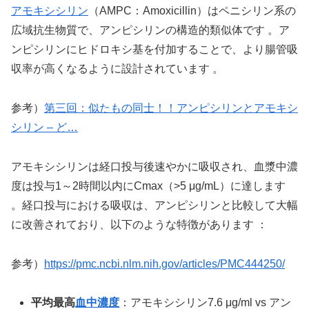
アモキシシリン
（AMPC：Amoxicillin）はペニシリン系の
広域抗生物質で、アンピシリンの構造的類似体です 。ア
ンピシリンにヒドロキシ基を付加することで、より腸管吸
収率が高くなるように設計されています 。
参考）
第三回：似たもの同士！！アンピシリンとアモキシ
シリン – ど…
アモキシシリンは経口投与後速やかに吸収され、血漿中濃
度は投与1～2時間以内にCmax（>5 μg/mL）に達します
。経口投与における吸収は、アンピシリンと比較して大幅
に改善されており、以下のような特徴があります ：
参考）
https://pmc.ncbi.nlm.nih.gov/articles/PMC444250/
平均最高
血中濃度
：アモキシシリン7.6 μg/ml vs アン