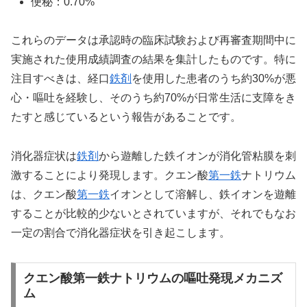
便秘：0.70%
これらのデータは承認時の臨床試験および再審査期間中に
実施された使用成績調査の結果を集計したものです。特に
注目すべきは、経口
鉄剤
を使用した患者のうち約30%が悪
心・嘔吐を経験し、そのうち約70%が日常生活に支障をき
たすと感じているという報告があることです。
消化器症状は
鉄剤
から遊離した鉄イオンが消化管粘膜を刺
激することにより発現します。クエン酸
第一鉄
ナトリウム
は、クエン酸
第一鉄
イオンとして溶解し、鉄イオンを遊離
することが比較的少ないとされていますが、それでもなお
一定の割合で消化器症状を引き起こします。
クエン酸第一鉄ナトリウムの嘔吐発現メカニズ
ム