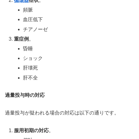
循環器
症状
。
頻脈
血圧低下
チアノーゼ
重症例
。
昏睡
ショック
肝壊死
肝不全
過量投与時の対応
過量投与が疑われる場合の対応は以下の通りです。
服用初期の対応
。