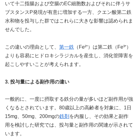
いて十二指腸および空腸のEC細胞数およびそれに伴うサ
ブスタンスP発現が有意に増加する一方、クエン酸第二鉄
水和物を投与した群ではこれらに大きな影響は認められま
せんでした。
この違いの理由として、
第一鉄
（Fe²⁺）は第二鉄（Fe³⁺）
よりも容易にヒドロキシラジカルを産生し、消化管障害を
起こしやすいことが考えられます。
3. 投与量による副作用の違い
一般的に、一度に摂取する鉄分の量が多いほど副作用が強
くなるとされています。80歳以上の高齢者を対象に、1日
15mg、50mg、200mgの
鉄剤
を内服し、その効果と副作
用を検討した研究では、投与量と副作用の関連が示されて
います。