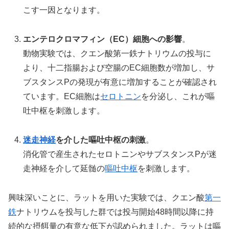
こす一因となります。
エンテロクロマフィン（EC）細胞への影響
。
動物実験では、クエン酸第一鉄ナトリウムの投与に
より、十二指腸および空腸のEC細胞数が増加し、サ
ブスタンスPの発現が有意に増加することが確認され
ています。EC細胞は
セロトニン
を分泌し、これが嘔
吐中枢を刺激します。
迷走神経
を介した嘔吐中枢の刺激
。
消化管で産生されたセロトニンやサブスタンスPが迷
走神経を介して延髄の
嘔吐中枢
を刺激します。
興味深いことに、ラットを用いた実験では、クエン酸
第一
鉄
ナトリウムを投与した群では投与開始48時間以降に持
続的な摂餌量の有意な低下が認められました。ラットは嘔