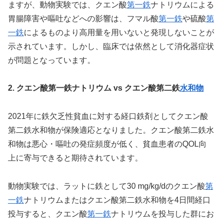
ますが、動物実験では、クエン酸
第一鉄
ナトリウムによる
胃腸障害や嘔吐などへの影響は、フマル酸
第一鉄
や硫酸
第
一鉄
によるものより高用量を用いないと発現しないことが
示されています。しかし、臨床では依然として消化器症状
が問題となっています。
2. クエン酸第一鉄ナトリウム vs クエン酸第二鉄
水和物
2021年に鉄欠乏性貧血に対する経口鉄剤としてクエン酸
第二鉄水和物が保険適応となりました。クエン酸第二鉄水
和物は悪心・嘔吐の発症頻度が低く、貧血患者のQOL向
上に寄与できると期待されています。
動物実験では、ラットに鉄として30 mg/kg/dのクエン酸
第
一鉄
ナトリウムまたはクエン酸第二鉄水和物を4日間経口
投与すると、クエン酸
第一鉄
ナトリウムを投与した群にお