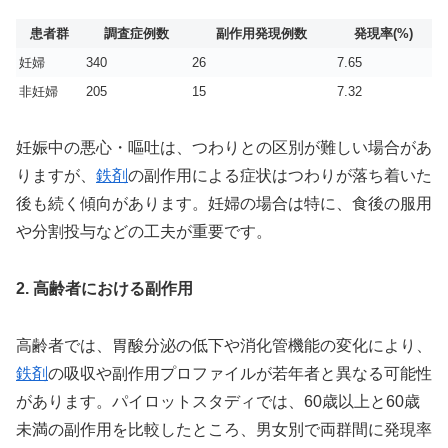
患者群
調査症例数
副作用発現例数
発現率(%)
妊婦
340
26
7.65
非妊婦
205
15
7.32
妊娠中の悪心・嘔吐は、つわりとの区別が難しい場合があ
りますが、
鉄剤
の副作用による症状はつわりが落ち着いた
後も続く傾向があります。妊婦の場合は特に、食後の服用
や分割投与などの工夫が重要です。
2. 高齢者における副作用
高齢者では、胃酸分泌の低下や消化管機能の変化により、
鉄剤
の吸収や副作用プロファイルが若年者と異なる可能性
があります。パイロットスタディでは、60歳以上と60歳
未満の副作用を比較したところ、男女別で両群間に発現率