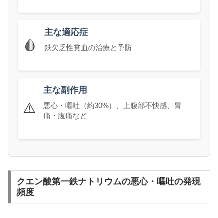
主な適応症
🩸
鉄欠乏性貧血の治療と予防
主な副作用
⚠️
悪心・嘔吐（約30%）、上腹部不快感、胃
痛・腹痛など
クエン酸第一鉄ナトリウムの悪心・嘔吐の発現
頻度