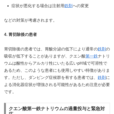
症状が悪化する場合は注射用
鉄剤
への変更
などの対策が考慮されます。
4. 胃切除後の患者
胃切除後の患者では、胃酸分泌の低下により通常の
鉄剤
の
吸収が低下することがありますが、クエン酸
第一鉄
ナトリ
ウムは酸性からアルカリ性にいたる広いpH域で可溶性で
あるため、このような患者にも使用しやすい特徴がありま
す。ただし、ダンピング症候群を有する患者では、
鉄剤
に
よる消化器症状が増強される可能性があるため注意が必要
です。
クエン酸第一鉄ナトリウムの過量投与と緊急対