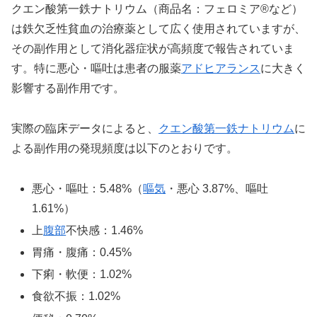
クエン酸第一鉄ナトリウム（商品名：フェロミア®など）
は鉄欠乏性貧血の治療薬として広く使用されていますが、
その副作用として消化器症状が高頻度で報告されていま
す。特に悪心・嘔吐は患者の服薬
アドヒアランス
に大きく
影響する副作用です。
実際の臨床データによると、
クエン酸第一鉄ナトリウム
に
よる副作用の発現頻度は以下のとおりです。
悪心・嘔吐：5.48%（
嘔気
・悪心 3.87%、嘔吐
1.61%）
上
腹部
不快感：1.46%
胃痛・腹痛：0.45%
下痢・軟便：1.02%
食欲不振：1.02%