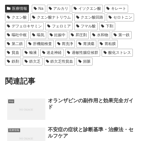
医療情報
Na
アルカリ
イソクエン酸
キレート
クエン酸
クエン酸ナトリウム
クエン酸回路
セロトニン
デフェロキサミン
フェロミア
フマル酸
下剤
嘔吐中枢
嘔気
妊娠中
昇圧剤
水和物
第一鉄
第二鉄
肝機能検査
胃洗浄
胃潰瘍
胃粘膜
貧血
輸液
迷走神経
過敏性腸症候群
酸化ストレス
鉄剤
鉄欠乏
鉄欠乏性貧血
頻脈
関連記事
オランザピンの副作用と効果完全ガイ
tmp
ド
不安症の症状と診断基準・治療法・セ
医療情報
ルフケア