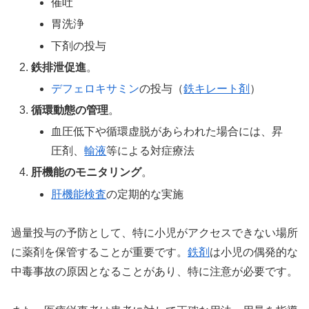
催吐
胃洗浄
下剤の投与
鉄排泄促進
。
デフェロキサミン
の投与（
鉄キレート剤
）
循環動態の管理
。
血圧低下や循環虚脱があらわれた場合には、昇
圧剤、
輸液
等による対症療法
肝機能のモニタリング
。
肝機能検査
の定期的な実施
過量投与の予防として、特に小児がアクセスできない場所
に薬剤を保管することが重要です。
鉄剤
は小児の偶発的な
中毒事故の原因となることがあり、特に注意が必要です。