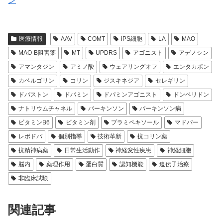
ン
医療情報
AAV
COMT
iPS細胞
LA
MAO
MAO-B阻害薬
MT
UPDRS
アゴニスト
アデノシン
アマンタジン
アミノ酸
ウェアリングオフ
エンタカポン
カベルゴリン
コリン
ジスキネジア
セレギリン
ドパストン
ドパミン
ドパミンアゴニスト
ドンペリドン
ナトリウムチャネル
パーキンソン
パーキンソン病
ビタミンB6
ビタミン剤
プラミペキソール
マドパー
レボドパ
個別指導
技術革新
抗コリン薬
抗精神病薬
日常生活動作
神経変性疾患
神経細胞
脳内
薬理作用
蛋白質
認知機能
遺伝子治療
非臨床試験
関連記事