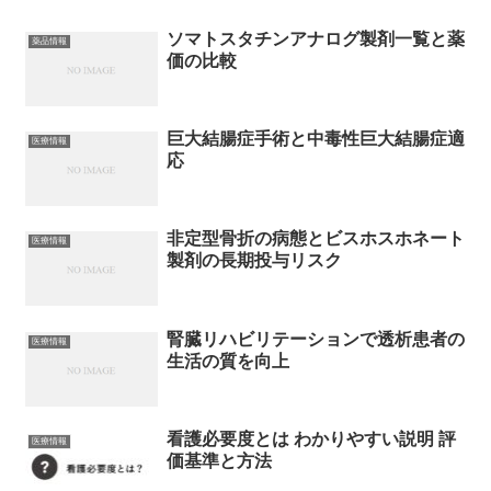
ソマトスタチンアナログ製剤一覧と薬
薬品情報
価の比較
巨大結腸症手術と中毒性巨大結腸症適
医療情報
応
非定型骨折の病態とビスホスホネート
医療情報
製剤の長期投与リスク
腎臓リハビリテーションで透析患者の
医療情報
生活の質を向上
看護必要度とは わかりやすい説明 評
医療情報
価基準と方法