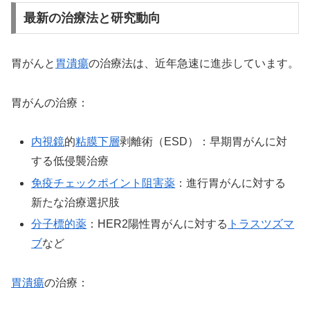
最新の治療法と研究動向
胃がんと
胃潰瘍
の治療法は、近年急速に進歩しています。
胃がんの治療：
内視鏡
的
粘膜下層
剥離術（ESD）：早期胃がんに対
する低侵襲治療
免疫チェックポイント阻害薬
：進行胃がんに対する
新たな治療選択肢
分子標的薬
：HER2陽性胃がんに対する
トラスツズマ
ブ
など
胃潰瘍
の治療：