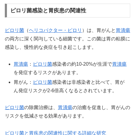
ピロリ菌感染と胃疾患の関連性
ピロリ菌
（
ヘリコバクター・ピロリ
）は、胃がんと
胃潰瘍
の両方に深く関与している細菌です。この菌は胃の粘膜に
感染し、慢性的な炎症を引き起こします。
胃潰瘍
：
ピロリ菌
感染者の約10-20%が生涯で
胃潰瘍
を発症するリスクがあります。
胃がん：
ピロリ菌
感染者は非感染者と比べて、胃が
ん発症リスクが2-6倍高くなるとされています。
ピロリ菌
の除菌治療は、
胃潰瘍
の治癒を促進し、胃がんの
リスクを低減させる効果があります。
ピロリ菌と胃疾患の関連性に関する詳細な研究