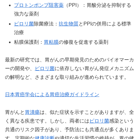
プロトンポンプ阻害薬
（PPI）：胃酸分泌を抑制する
強力な薬剤
ピロリ菌
除菌療法：
抗生物質
とPPIの併用による標準
治療
粘膜保護剤：
胃粘膜
の修復を促進する薬剤
最新の研究では、胃がんの早期発見のためのバイオマーカ
ーの開発や、
ピロリ菌
に依存しない胃がん発症メカニズム
の解明など、さまざまな取り組みが進められています。
日本胃癌学会による胃癌治療ガイドライン
胃がんと
胃潰瘍
は、似た症状を示すことがありますが、全
く異なる疾患です。しかし、両者には
ピロリ菌
感染という
共通のリスク因子があり、予防法にも共通点が多くありま
す。定期的な
健康診断
や適切な生活習慣の維持が、胃の健