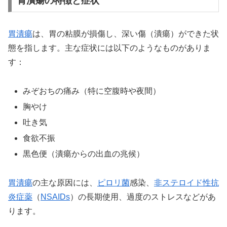
胃潰瘍の特徴と症状
胃潰瘍
は、胃の粘膜が損傷し、深い傷（潰瘍）ができた状
態を指します。主な症状には以下のようなものがありま
す：
みぞおちの痛み（特に空腹時や夜間）
胸やけ
吐き気
食欲不振
黒色便（潰瘍からの出血の兆候）
胃潰瘍
の主な原因には、
ピロリ菌
感染、
非ステロイド性抗
炎症薬
（
NSAIDs
）の長期使用、過度のストレスなどがあ
ります。