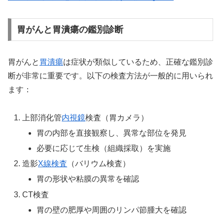
胃がんと胃潰瘍の鑑別診断
胃がんと
胃潰瘍
は症状が類似しているため、正確な鑑別診
断が非常に重要です。以下の検査方法が一般的に用いられ
ます：
上部消化管
内視鏡
検査（胃カメラ）
胃の内部を直接観察し、異常な部位を発見
必要に応じて生検（組織採取）を実施
造影
X線検査
（バリウム検査）
胃の形状や粘膜の異常を確認
CT検査
胃の壁の肥厚や周囲のリンパ節腫大を確認