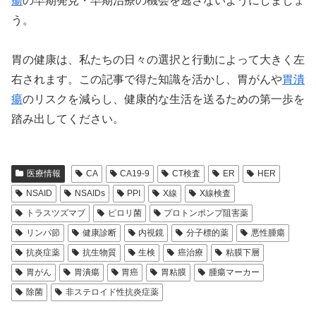
瘍
の早期発見・早期治療の機会を逃さないようにしましょ
う。
胃の健康は、私たちの日々の選択と行動によって大きく左
右されます。この記事で得た知識を活かし、胃がんや
胃潰
瘍
のリスクを減らし、健康的な生活を送るための第一歩を
踏み出してください。
医療情報
CA
CA19-9
CT検査
ER
HER
NSAID
NSAIDs
PPI
X線
X線検査
トラスツズマブ
ピロリ菌
プロトンポンプ阻害薬
リンパ節
健康診断
内視鏡
分子標的薬
悪性腫瘍
抗炎症薬
抗生物質
生検
癌治療
粘膜下層
胃がん
胃潰瘍
胃癌
胃粘膜
腫瘍マーカー
除菌
非ステロイド性抗炎症薬