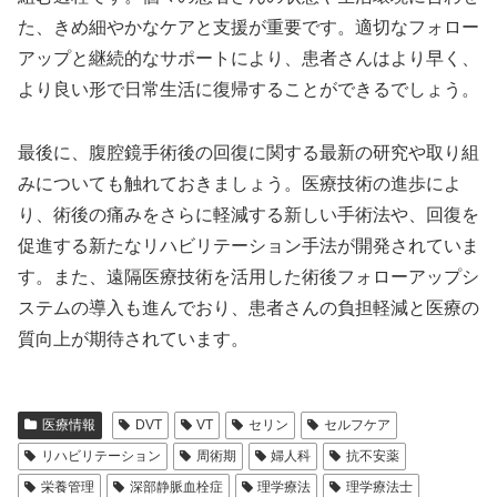
た、きめ細やかなケアと支援が重要です。適切なフォロー
アップと継続的なサポートにより、患者さんはより早く、
より良い形で日常生活に復帰することができるでしょう。
最後に、腹腔鏡手術後の回復に関する最新の研究や取り組
みについても触れておきましょう。医療技術の進歩によ
り、術後の痛みをさらに軽減する新しい手術法や、回復を
促進する新たなリハビリテーション手法が開発されていま
す。また、遠隔医療技術を活用した術後フォローアップシ
ステムの導入も進んでおり、患者さんの負担軽減と医療の
質向上が期待されています。
医療情報
DVT
VT
セリン
セルフケア
リハビリテーション
周術期
婦人科
抗不安薬
栄養管理
深部静脈血栓症
理学療法
理学療法士