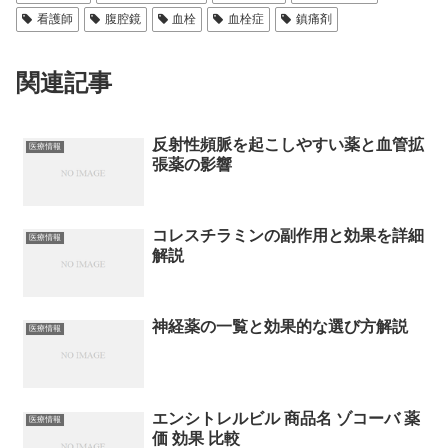
看護師
腹腔鏡
血栓
血栓症
鎮痛剤
関連記事
反射性頻脈を起こしやすい薬と血管拡
医療情報
張薬の影響
コレスチラミンの副作用と効果を詳細
医療情報
解説
神経薬の一覧と効果的な選び方解説
医療情報
エンシトレルビル 商品名 ゾコーバ 薬
医療情報
価 効果 比較