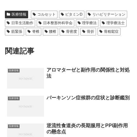
医療情報
コルセット
ビタミンD
リハビリテーション
日常生活動作
日本整形外科学会
理学療法
理学療法士
筋緊張
脊椎
腰椎
骨密度
骨折
骨粗鬆症
関連記事
アロマターゼと副作用の関係性と対処
医療情報
法
パーキンソン症候群の症状と診断鑑別
医療情報
逆流性食道炎の長期服用とPPI副作用
医療情報
の懸念点