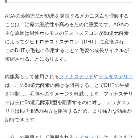
AGAの薬物療法が効果を発揮するメカニズムを理解する
ことは、治療の継続性を高めるために重要です。AGAの
主な原因は男性ホルモンのテストステロンが5α還元酵素
によってジヒドロテストステロン（DHT）に変換され、
このDHTが毛包に作用することで毛髪の成長サイクルが
短縮されることにあります。
内服薬として使用される
フィナステリド
や
デュタステリド
は、この5α還元酵素の働きを阻害することでDHTの生成
を抑制し、毛包へのダメージを軽減します。フィナステリ
ドは主に5α還元酵素II型を阻害するのに対し、デュタステ
リドはI型とII型の両方を阻害するため、より強力な効果が
期待できます。
一方、外用薬として使用される
ミノキシジル
は、もともと