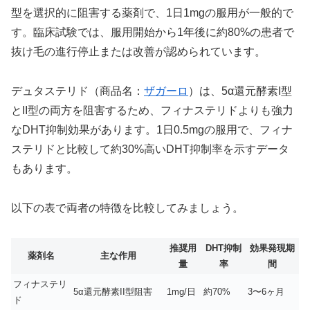
型を選択的に阻害する薬剤で、1日1mgの服用が一般的で
す。臨床試験では、服用開始から1年後に約80%の患者で
抜け毛の進行停止または改善が認められています。
デュタステリド（商品名：
ザガーロ
）は、5α還元酵素I型
とII型の両方を阻害するため、フィナステリドよりも強力
なDHT抑制効果があります。1日0.5mgの服用で、フィナ
ステリドと比較して約30%高いDHT抑制率を示すデータ
もあります。
以下の表で両者の特徴を比較してみましょう。
推奨用
DHT抑制
効果発現期
薬剤名
主な作用
量
率
間
フィナステリ
5α還元酵素II型阻害
1mg/日
約70%
3〜6ヶ月
ド