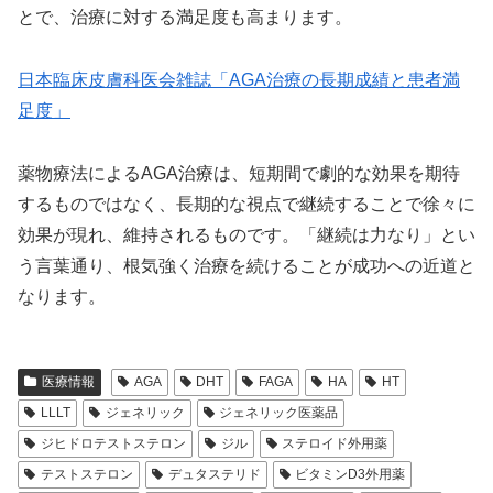
とで、治療に対する満足度も高まります。
日本臨床皮膚科医会雑誌「AGA治療の長期成績と患者満
足度」
薬物療法によるAGA治療は、短期間で劇的な効果を期待
するものではなく、長期的な視点で継続することで徐々に
効果が現れ、維持されるものです。「継続は力なり」とい
う言葉通り、根気強く治療を続けることが成功への近道と
なります。
医療情報
AGA
DHT
FAGA
HA
HT
LLLT
ジェネリック
ジェネリック医薬品
ジヒドロテストステロン
ジル
ステロイド外用薬
テストステロン
デュタステリド
ビタミンD3外用薬