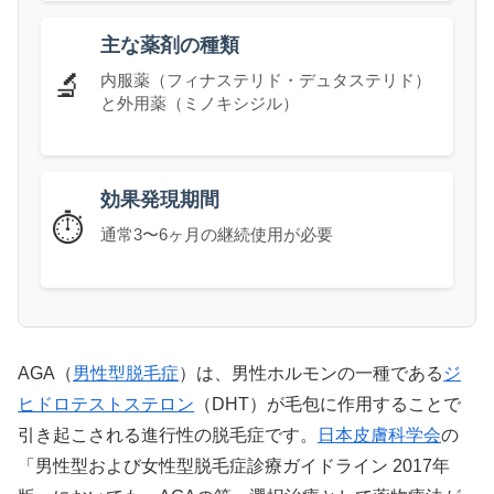
主な薬剤の種類
🔬
内服薬（フィナステリド・デュタステリド）
と外用薬（ミノキシジル）
効果発現期間
⏱️
通常3〜6ヶ月の継続使用が必要
AGA（
男性型脱毛症
）は、男性ホルモンの一種である
ジ
ヒドロ
テストステロン
（DHT）が毛包に作用することで
引き起こされる進行性の脱毛症です。
日本皮膚科学会
の
「男性型および女性型脱毛症診療ガイドライン 2017年