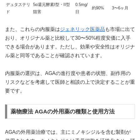
デュタステリ
5α還元酵素I型・II型
0.5mg/
約90%
3〜6ヶ月
ド
阻害
日
また、これらの内服薬は
ジェネリック医薬品
も市場に出て
おり、オリジナル薬と比較して30〜50%程度安価に入手
できる場合があります。ただし、効果や安全性はオリジナ
ル薬と同等であることが確認されています。
内服薬の選択は、AGAの進行度や患者の状態、副作用の
リスクなどを考慮して医師と相談の上で決定することが重
要です。
薬物療法 AGAの外用薬の種類と使用方法
AGAの外用薬治療では、主にミノキシジルを含む製剤が