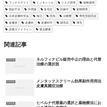
フィナステリド
ミノキシジル
リスク管理
保険適用
勃起不全
外用薬
多毛症
妊娠中
射精障害
日本皮膚科学会
毎日
毛包
治療費
男性型脱毛症
皮膚炎
皮膚科
皮膚科学
脱毛症
薄毛
診療ガイドライン
還元酵素
関連記事
ネルフィナビル販売中止の理由と代替
医療情報
治療の選択肢
メンタックスクリーム効果副作用用法
医療情報
皮膚真菌症治療
ヒベルナ代替薬の選択と薬物療法にお
医療情報