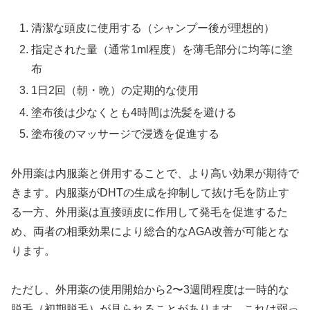
清潔な頭皮に使用する（シャンプー後が理想的）
指定された量（通常1ml程度）を薄毛部分に均等に塗
布
1日2回（朝・晩）の定期的な使用
塗布後は少なくとも4時間は洗髪を避ける
塗布後のマッサージで浸透を促進する
外用薬は内服薬と併用することで、より高い効果が期待で
きます。内服薬がDHTの生成を抑制して抜け毛を防止す
る一方、外用薬は直接頭皮に作用して発毛を促進するた
め、両者の相乗効果により総合的なAGA改善が可能とな
ります。
ただし、外用薬の使用開始から2〜3週間程度は一時的な
脱毛（初期脱毛）が見られることがあります。これは弱っ