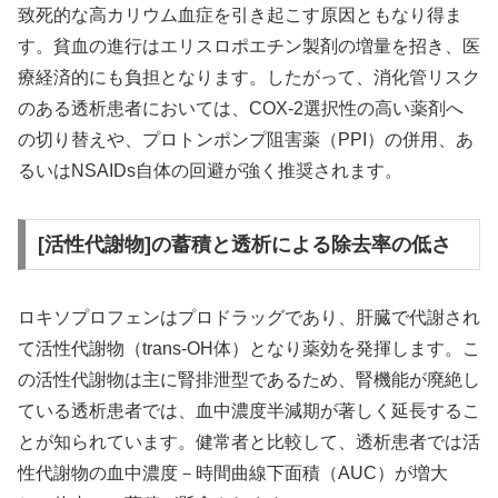
致死的な高カリウム血症を引き起こす原因ともなり得ま
す。貧血の進行はエリスロポエチン製剤の増量を招き、医
療経済的にも負担となります。したがって、消化管リスク
のある透析患者においては、COX-2選択性の高い薬剤へ
の切り替えや、プロトンポンプ阻害薬（PPI）の併用、あ
るいはNSAIDs自体の回避が強く推奨されます。
[活性代謝物]の蓄積と透析による除去率の低さ
ロキソプロフェンはプロドラッグであり、肝臓で代謝され
て活性代謝物（trans-OH体）となり薬効を発揮します。こ
の活性代謝物は主に腎排泄型であるため、腎機能が廃絶し
ている透析患者では、血中濃度半減期が著しく延長するこ
とが知られています。健常者と比較して、透析患者では活
性代謝物の血中濃度－時間曲線下面積（AUC）が増大