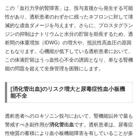
この「血行力学的腎障害」は、投与直後から発生する可能
性があり、透析患者のわずかに残ったネフロンに対して壊
滅的な虚血ダメージを与えます。さらに、プロスタグラン
ジンの抑制はナトリウムと水分の貯留を助長するため、透
析間の体重増加（IDWG）の増大や、抵抗性高血圧の原因
ともなります。心機能が低下している透析患者において、
この体液貯留はうっ血性心不全の誘因となり、単なる腎機
能の問題を超えて全身管理を困難にします。
[消化管出血]のリスク増大と尿毒症性血小板機
能不全
透析患者へのロキソニン投与において、腎機能以外で最も
警戒すべき副作用が
消化管出血
です。透析患者は、尿毒症
性物質の蓄積により血小板機能障害を有していることが多