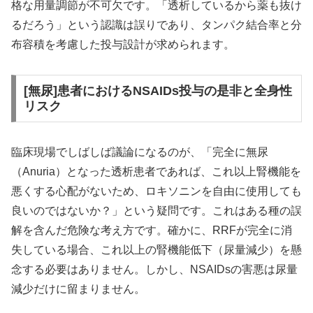
格な用量調節が不可欠です。「透析しているから薬も抜け
るだろう」という認識は誤りであり、タンパク結合率と分
布容積を考慮した投与設計が求められます。
[無尿]患者におけるNSAIDs投与の是非と全身性
リスク
臨床現場でしばしば議論になるのが、「完全に無尿
（Anuria）となった透析患者であれば、これ以上腎機能を
悪くする心配がないため、ロキソニンを自由に使用しても
良いのではないか？」という疑問です。これはある種の誤
解を含んだ危険な考え方です。確かに、RRFが完全に消
失している場合、これ以上の腎機能低下（尿量減少）を懸
念する必要はありません。しかし、NSAIDsの害悪は尿量
減少だけに留まりません。