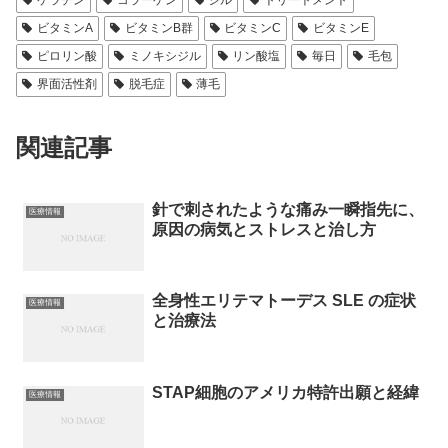
ケラチン
コラーゲン
ジル
トリートメント
ビタミンA
ビタミンB群
ビタミンC
ビタミンE
ピロリン酸
ミノキシジル
リン酸塩
毎日
毛包
界面活性剤
脱毛症
薄毛
関連記事
針で刺されたような痛み一瞬指先に、
医療情報
原因の病気とストレスと治し方
全身性エリテマトーデス SLE の症状
医療情報
と治療法
STAP細胞のアメリカ特許出願と経緯
医療情報