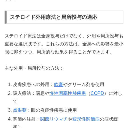
ステロイド外用療法と局所投与の適応
ステロイド療法は全身投与だけでなく、外用や局所投与も
重要な選択肢です。これらの方法は、全身への影響を最小
限に抑えつつ、局所的な効果を得ることができます。
主な外用・局所投与の方法：
皮膚疾患への外用：
軟膏
やクリーム剤を使用
吸入療法：喘息や
慢性閉塞性肺疾患
（
COPD
）に対し
て
点眼薬
：眼の炎症性疾患に使用
関節内注射：
関節リウマチ
や
変形性関節症
の症状緩
和に