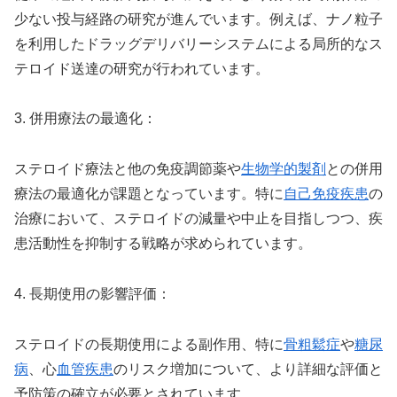
少ない投与経路の研究が進んでいます。例えば、ナノ粒子
を利用したドラッグデリバリーシステムによる局所的なス
テロイド送達の研究が行われています。
3. 併用療法の最適化：
ステロイド療法と他の免疫調節薬や
生物学的製剤
との併用
療法の最適化が課題となっています。特に
自己免疫疾患
の
治療において、ステロイドの減量や中止を目指しつつ、疾
患活動性を抑制する戦略が求められています。
4. 長期使用の影響評価：
ステロイドの長期使用による副作用、特に
骨粗鬆症
や
糖尿
病
、心
血管疾患
のリスク増加について、より詳細な評価と
予防策の確立が必要とされています。