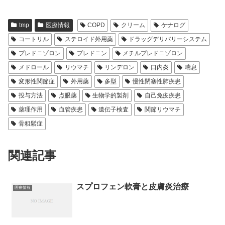
tmp
医療情報
COPD
クリーム
ケナログ
コートリル
ステロイド外用薬
ドラッグデリバリーシステム
プレドニゾロン
プレドニン
メチルプレドニゾロン
メドロール
リウマチ
リンデロン
口内炎
喘息
変形性関節症
外用薬
多型
慢性閉塞性肺疾患
投与方法
点眼薬
生物学的製剤
自己免疫疾患
薬理作用
血管疾患
遺伝子検査
関節リウマチ
骨粗鬆症
関連記事
スプロフェン軟膏と皮膚炎治療
医療情報