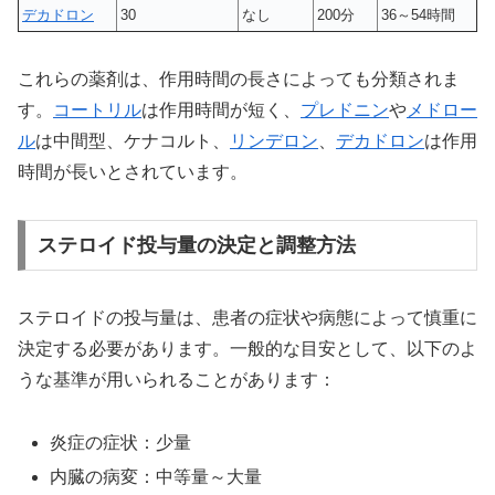
デカドロン
30
なし
200分
36～54時間
これらの薬剤は、作用時間の長さによっても分類されま
す。
コートリル
は作用時間が短く、
プレドニン
や
メドロー
ル
は中間型、ケナコルト、
リンデロン
、
デカドロン
は作用
時間が長いとされています。
ステロイド投与量の決定と調整方法
ステロイドの投与量は、患者の症状や病態によって慎重に
決定する必要があります。一般的な目安として、以下のよ
うな基準が用いられることがあります：
炎症の症状：少量
内臓の病変：中等量～大量