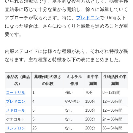
いられる治療法です。基本的な投与方法として、病状や検
査結果に応じて十分な量から開始し、徐々に減量していく
アプローチが取られます。特に、
プレドニン
で10mg以下
になった場合は、さらにゆっくりと減量を進めることが重
要です。
内服ステロイドには様々な種類があり、それぞれ特徴が異
なります。主な種類と特徴を以下の表にまとめました。
薬品名（商品
薬理作用の強さ
ミネラル
血中半
生物活性の半
名）
の比較
作用
減期
減期
コートリル
1
強い
70分
8～12時間
プレドニン
4
やや強い
150分
12～36時間
メドロール
5
なし
150分
12～36時間
ケナコルト
5
なし
200分
24～36時間
リンデロン
25
なし
200分
36～54時間