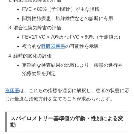
FVC < 80%（予測値比）が主な指標
間質性肺疾患、肺線維症などの診断に有用
混合性換気障害の評価
FEV1/FVC < 70%かつFVC < 80%（予測値比）
複合的な
呼吸器疾患
の可能性を示唆
経時的変化の評価
定期的な検査結果の比較により、疾患の進行や
治療効果を判定
臨床医
は、これらの指標を適切に解釈し、患者の状態に応
じた最適な治療方針を立てることが求められます。
スパイロメトリー基準値の年齢・性別による変
動