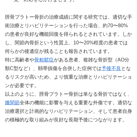
脛骨プラトー骨折の治療成績に関する研究では、適切な手
術治療とリハビリテーションを行った場合、約70〜80%
の患者が良好な機能回復を得られるとされています。しか
し、関節内骨折という性質上、10〜20%程度の患者では
何らかの後遺症が残ることも報告されています。
特に高齢者や
骨粗鬆症
がある患者、複雑な骨折型（AO分
類C型など）、靱帯損傷を合併した症例では
予後不良
とな
るリスクが高いため、より慎重な治療とリハビリテーショ
ンが必要です。
以上のように、脛骨プラトー骨折は単なる骨折ではなく、
膝関節
全体の機能に影響を与える重要な外傷です。適切な
治療選択と計画的なリハビリテーション、そして患者自身
の積極的な取り組みが良好な長期予後につながります。