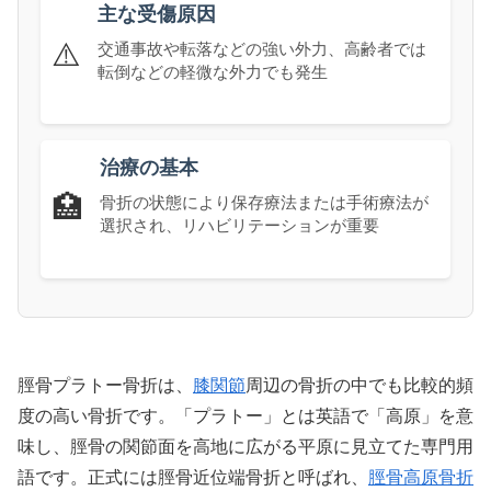
主な受傷原因
⚠️
交通事故や転落などの強い外力、高齢者では
転倒などの軽微な外力でも発生
治療の基本
🏥
骨折の状態により保存療法または手術療法が
選択され、リハビリテーションが重要
脛骨プラトー骨折は、
膝関節
周辺の骨折の中でも比較的頻
度の高い骨折です。「プラトー」とは英語で「高原」を意
味し、脛骨の関節面を高地に広がる平原に見立てた専門用
語です。正式には脛骨近位端骨折と呼ばれ、
脛骨高原骨折