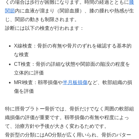
くの場合は歩行が困難になります。時間の経過とともに
膝
関節
内に血液が溜まり（関節血腫）、膝の腫れや熱感が生
じ、関節の動きも制限されます。
診断には以下の検査が行われます：
X線検査：骨折の有無や骨片のずれを確認する基本的
な検査
CT検査：骨折の詳細な状態や関節面の陥没の程度を
立体的に評価
MRI検査：靱帯損傷や
半月板損傷
など、軟部組織の損
傷を評価
特に脛骨プラトー骨折では、骨折だけでなく周囲の軟部組
織損傷の評価が重要です。靱帯損傷の有無や程度によっ
て、治療方針や予後が大きく変わるためです。
骨折型の分類にはAO分類が広く用いられ、骨折のパター