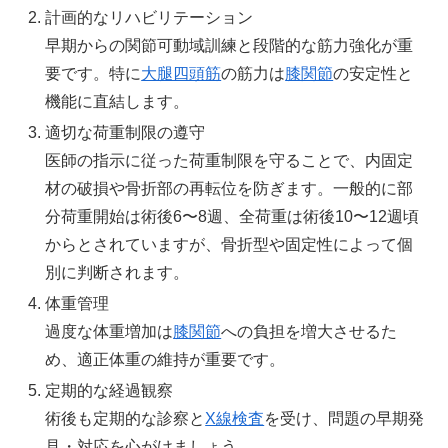
計画的なリハビリテーション
早期からの関節可動域訓練と段階的な筋力強化が重
要です。特に
大腿四頭筋
の筋力は
膝関節
の安定性と
機能に直結します。
適切な荷重制限の遵守
医師の指示に従った荷重制限を守ることで、内固定
材の破損や骨折部の再転位を防ぎます。一般的に部
分荷重開始は術後6〜8週、全荷重は術後10〜12週頃
からとされていますが、骨折型や固定性によって個
別に判断されます。
体重管理
過度な体重増加は
膝関節
への負担を増大させるた
め、適正体重の維持が重要です。
定期的な経過観察
術後も定期的な診察と
X線検査
を受け、問題の早期発
見・対応を心がけましょう。