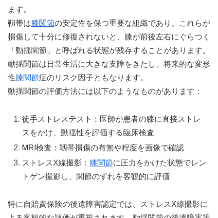
ます。
靱帯は
膝関節
の安定性を保つ重要な組織であり、これらが
損傷して十分に修復されないと、膝が前後左右にぐらつく
「動揺関節」と呼ばれる状態が残存することがあります。
動揺関節は日常生活に大きな支障をきたし、将来的な変形
性
膝関節
症のリスク因子ともなります。
動揺関節の評価方法には以下のようなものがあります：
徒手ストレステスト：医師が患者の膝に直接ストレ
スをかけ、動揺性を評価する臨床検査
MRI検査：靱帯損傷の有無や程度を画像で確認
ストレスX線撮影：
膝関節
に圧力をかけた状態でレン
トゲン撮影し、関節のずれを客観的に評価
特に自賠責保険の後遺障害認定では、ストレスX線撮影に
よる客観的な評価が重視されます。動揺関節の後遺障害等