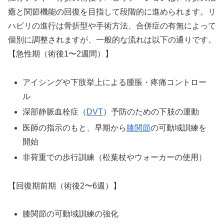
癒と関節機能の回復を目指して段階的に進められます。リ
ハビリの進行は骨折型や手術方法、合併症の有無によって
個別に調整されますが、一般的な流れは以下の通りです。
【急性期（術後1〜2週間）】
アイシングや下肢挙上による腫脹・疼痛コントロー
ル
深部静脈血栓症（
DVT
）予防のための下肢の運動
医師の指示のもと、早期から
膝関節
の可動域訓練を
開始
非荷重での歩行訓練（松葉杖やウォーカーの使用）
【回復期前期（術後2〜6週）】
膝関節の可動域訓練の強化