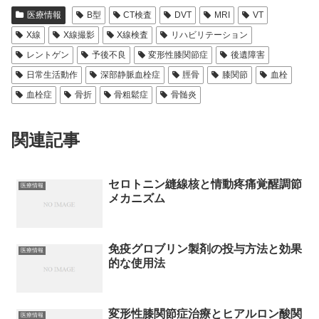
医療情報
B型
CT検査
DVT
MRI
VT
X線
X線撮影
X線検査
リハビリテーション
レントゲン
予後不良
変形性膝関節症
後遺障害
日常生活動作
深部静脈血栓症
脛骨
膝関節
血栓
血栓症
骨折
骨粗鬆症
骨髄炎
関連記事
セロトニン縫線核と情動疼痛覚醒調節
医療情報
メカニズム
免疫グロブリン製剤の投与方法と効果
医療情報
的な使用法
変形性膝関節症治療とヒアルロン酸関
医療情報