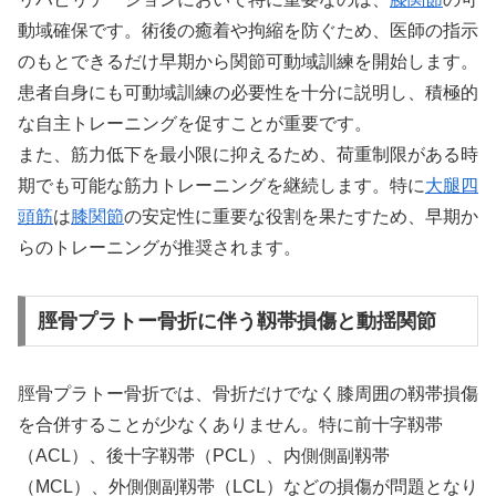
動域確保です。術後の癒着や拘縮を防ぐため、医師の指示
のもとできるだけ早期から関節可動域訓練を開始します。
患者自身にも可動域訓練の必要性を十分に説明し、積極的
な自主トレーニングを促すことが重要です。
また、筋力低下を最小限に抑えるため、荷重制限がある時
期でも可能な筋力トレーニングを継続します。特に
大腿四
頭筋
は
膝関節
の安定性に重要な役割を果たすため、早期か
らのトレーニングが推奨されます。
脛骨プラトー骨折に伴う靱帯損傷と動揺関節
脛骨プラトー骨折では、骨折だけでなく膝周囲の靱帯損傷
を合併することが少なくありません。特に前十字靱帯
（ACL）、後十字靱帯（PCL）、内側側副靱帯
（MCL）、外側側副靱帯（LCL）などの損傷が問題となり