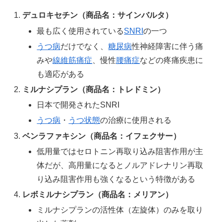
デュロキセチン（商品名：サインバルタ）
最も広く使用されている
SNRI
の一つ
うつ病
だけでなく、
糖尿病
性神経障害に伴う痛
みや
線維筋痛症
、慢性
腰痛症
などの疼痛疾患に
も適応がある
ミルナシプラン（商品名：トレドミン）
日本で開発されたSNRI
うつ病
・
うつ状態
の治療に使用される
ベンラファキシン（商品名：イフェクサー）
低用量ではセロトニン再取り込み阻害作用が主
体だが、高用量になるとノルアドレナリン再取
り込み阻害作用も強くなるという特徴がある
レボミルナシプラン（商品名：メリアン）
ミルナシプランの活性体（左旋体）のみを取り