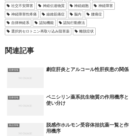
社交不安障害
神経伝達物質
神経細胞
神経障害
神経障害性疼痛
線維筋痛症
脳内
腰痛症
自律神経系
認知機能
認知行動療法
選択的セロトニン再取り込み阻害薬
離脱症状
関連記事
劇症肝炎とアルコール性肝疾患の関係
医療情報
ペニシリン薬系抗生物質の作用機序と
医療情報
使い分け
脱感作ホルモン受容体拮抗薬一覧と作
薬品情報
用機序