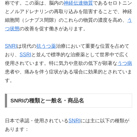
称です。この薬は、脳内の
神経伝達物質
であるセロトニン
とノルアドレナリンの再取り込みを阻害することで、神経
細胞間（シナプス間隙）のこれらの物質の濃度を高め、
う
つ状態
の改善を促す働きがあります。
SNRI
は現代の
抗うつ薬
治療において重要な位置を占めて
おり、
SSRI
と並んで標準的な治療薬として世界中で広く
使用されています。特に気力や意欲の低下が顕著な
うつ病
患者や、痛みを伴う症状がある場合に効果的とされていま
す。
SNRIの種類と一般名・商品名
日本で承認・使用されている
SNRI
には主に以下の種類が
あります：