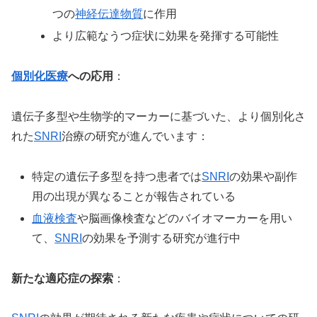
つの
神経伝達物質
に作用
より広範なうつ症状に効果を発揮する可能性
個別化医療
への応用
：
遺伝子多型や生物学的マーカーに基づいた、より個別化さ
れた
SNRI
治療の研究が進んでいます：
特定の遺伝子多型を持つ患者では
SNRI
の効果や副作
用の出現が異なることが報告されている
血液検査
や脳画像検査などのバイオマーカーを用い
て、
SNRI
の効果を予測する研究が進行中
新たな適応症の探索
：