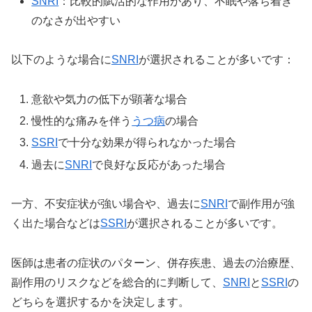
SNRI
：比較的賦活的な作用があり、不眠や落ち着き
のなさが出やすい
以下のような場合に
SNRI
が選択されることが多いです：
意欲や気力の低下が顕著な場合
慢性的な痛みを伴う
うつ病
の場合
SSRI
で十分な効果が得られなかった場合
過去に
SNRI
で良好な反応があった場合
一方、不安症状が強い場合や、過去に
SNRI
で副作用が強
く出た場合などは
SSRI
が選択されることが多いです。
医師は患者の症状のパターン、併存疾患、過去の治療歴、
副作用のリスクなどを総合的に判断して、
SNRI
と
SSRI
の
どちらを選択するかを決定します。