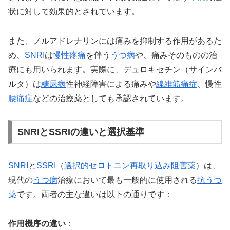
状に対して効果的とされています。
また、ノルアドレナリンには痛みを抑制する作用があるた
め、
SNRI
は
慢性疼痛
を伴う
うつ病
や、痛みそのものの治
療にも用いられます。実際に、デュロキセチン（サインバ
ルタ）は
糖尿病
性神経障害による痛みや
線維筋痛症
、慢性
腰痛症
などの治療薬としても承認されています。
SNRIとSSRIの違いと選択基準
SNRI
と
SSRI
（
選択的セロトニン再取り込み阻害薬
）は、
現代の
うつ病
治療において最も一般的に使用される
抗うつ
薬
です。両者の主な違いは以下の通りです：
作用機序の違い
：