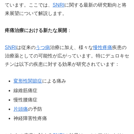
ています。ここでは、
SNRI
に関する最新の研究動向と将
来展望について解説します。
疼痛治療における新たな展開
：
SNRI
は従来の
うつ病
治療に加え、様々な
慢性疼痛
疾患の
治療薬としての可能性が広がっています。特にデュロキセ
チンは以下の疾患に対する効果が研究されています：
変形性関節症
による痛み
線維筋痛症
慢性腰痛症
片頭痛
の予防
神経障害性疼痛