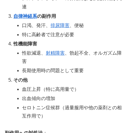
連
自律神経系
の副作用
口渇、発汗、
排尿障害
、便秘
特に高齢者で注意が必要
性機能障害
性欲減退、
射精障害
、勃起不全、オルガズム障
害
長期使用時の問題として重要
その他
血圧上昇（特に高用量で）
出血傾向の増加
セロトニン症候群（過量服用や他の薬剤との相
互作用で）
副作用への対処法
：