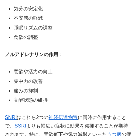
気分の安定化
不安感の軽減
睡眠リズムの調整
食欲の調整
ノルアドレナリンの作用
：
意欲や活力の向上
集中力の改善
痛みの抑制
覚醒状態の維持
SNRI
はこれら2つの
神経伝達物質
に同時に作用すること
で、
SSRI
よりも幅広い症状に効果を発揮することが期待
されます。特に、意欲低下や気力減退といった
うつ病
の症