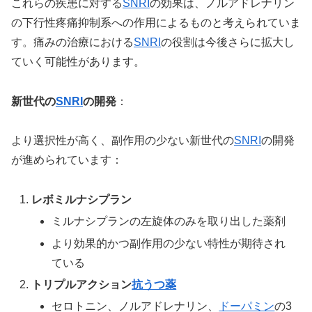
これらの疾患に対する
SNRI
の効果は、ノルアドレナリン
の下行性疼痛抑制系への作用によるものと考えられていま
す。痛みの治療における
SNRI
の役割は今後さらに拡大し
ていく可能性があります。
新世代の
SNRI
の開発
：
より選択性が高く、副作用の少ない新世代の
SNRI
の開発
が進められています：
レボミルナシプラン
ミルナシプランの左旋体のみを取り出した薬剤
より効果的かつ副作用の少ない特性が期待され
ている
トリプルアクション
抗うつ薬
セロトニン、ノルアドレナリン、
ドーパミン
の3