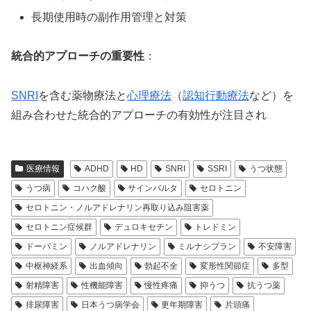
長期使用時の副作用管理と対策
統合的アプローチの重要性
：
SNRI
を含む薬物療法と
心理療法
（
認知行動療法
など）を
組み合わせた統合的アプローチの有効性が注目され
医療情報
ADHD
HD
SNRI
SSRI
うつ状態
うつ病
コハク酸
サインバルタ
セロトニン
セロトニン・ノルアドレナリン再取り込み阻害薬
セロトニン症候群
デュロキセチン
トレドミン
ドーパミン
ノルアドレナリン
ミルナシプラン
不安障害
中枢神経系
出血傾向
勃起不全
変形性関節症
多型
射精障害
性機能障害
慢性疼痛
抑うつ
抗うつ薬
排尿障害
日本うつ病学会
更年期障害
片頭痛