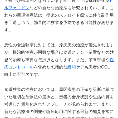
ド投与が標準的となっていますが、近年では抗線維化薬
ピ
ルフェニドン
などの新たな治療法も研究されています。こ
れらの新規治療法は、従来のステロイド療法に伴う副作用
を回避しつつ、効果的に狭窄を予防できる可能性がありま
す。
悪性の食道狭窄に対しては、原疾患の治療が優先されます
が、根治的治療が困難な場合は食道ステント留置などの姑
息的治療も重要な選択肢となります。また、栄養管理や
疼
痛コントロール
を含めた包括的な
緩和ケア
も患者のQOL
向上に不可欠です。
食道狭窄の治療においては、原因疾患の正確な診断に基づ
いた適切な治療法の選択と、患者の全身状態や生活の質を
考慮した個別化されたアプローチが求められます。また、
新たな治療法の開発や臨床応用に関する最新の知見を常に