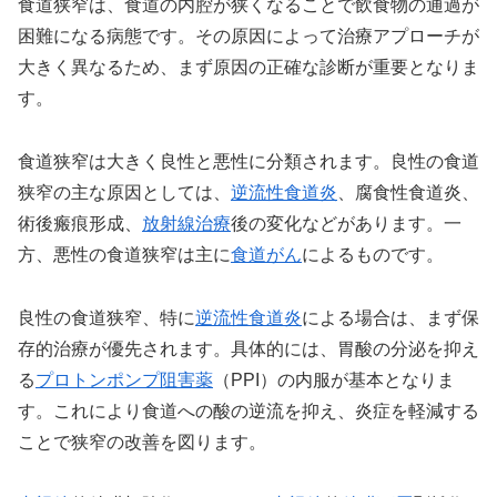
食道狭窄は、食道の内腔が狭くなることで飲食物の通過が
困難になる病態です。その原因によって治療アプローチが
大きく異なるため、まず原因の正確な診断が重要となりま
す。
食道狭窄は大きく良性と悪性に分類されます。良性の食道
狭窄の主な原因としては、
逆流性食道炎
、腐食性食道炎、
術後瘢痕形成、
放射線治療
後の変化などがあります。一
方、悪性の食道狭窄は主に
食道がん
によるものです。
良性の食道狭窄、特に
逆流性食道炎
による場合は、まず保
存的治療が優先されます。具体的には、胃酸の分泌を抑え
る
プロトンポンプ阻害薬
（PPI）の内服が基本となりま
す。これにより食道への酸の逆流を抑え、炎症を軽減する
ことで狭窄の改善を図ります。