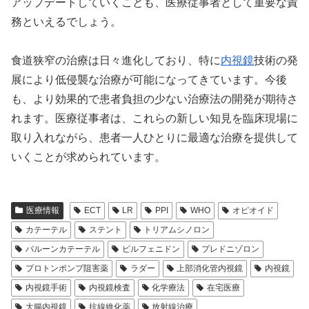
アップデートしていくことも、医療従事者として重要な責
務といえるでしょう。
食道狭窄の治療は日々進化しており、特に
内視鏡
技術の発
展により低侵襲な治療が可能になってきています。今後
も、より効果的で患者負担の少ない治療法の開発が期待さ
れます。医療従事者は、これらの新しい知見を臨床現場に
取り入れながら、患者一人ひとりに最適な治療を提供して
いくことが求められています。
医療情報
ECT
LR
PPI
WHO
オピオイド
カテーテル
ステント
トリアムシノロン
バルーンカテーテル
ピルフェニドン
プレドニゾロン
プロトンポンプ阻害薬
ラダー
上部消化管内視鏡
内視鏡
内視鏡手術
内視鏡検査
化学療法
在宅医療
大腸内視鏡
抗線維化薬
放射線治療