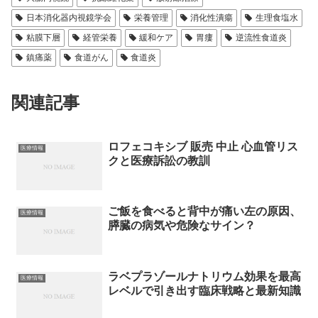
日本消化器内視鏡学会
栄養管理
消化性潰瘍
生理食塩水
粘膜下層
経管栄養
緩和ケア
胃瘻
逆流性食道炎
鎮痛薬
食道がん
食道炎
関連記事
ロフェコキシブ 販売 中止 心血管リス
医療情報
クと医療訴訟の教訓
ご飯を食べると背中が痛い左の原因、
医療情報
膵臓の病気や危険なサイン？
ラベプラゾールナトリウム効果を最高
医療情報
レベルで引き出す臨床戦略と最新知識