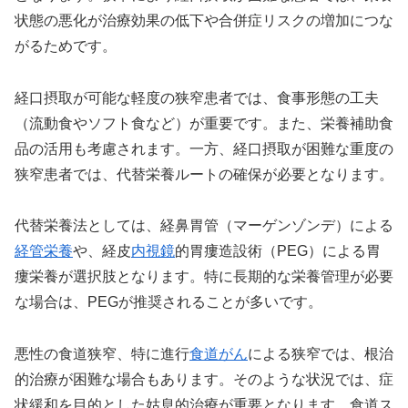
状態の悪化が治療効果の低下や合併症リスクの増加につな
がるためです。
経口摂取が可能な軽度の狭窄患者では、食事形態の工夫
（流動食やソフト食など）が重要です。また、栄養補助食
品の活用も考慮されます。一方、経口摂取が困難な重度の
狭窄患者では、代替栄養ルートの確保が必要となります。
代替栄養法としては、経鼻胃管（マーゲンゾンデ）による
経管栄養
や、経皮
内視鏡
的胃瘻造設術（PEG）による胃
瘻栄養が選択肢となります。特に長期的な栄養管理が必要
な場合は、PEGが推奨されることが多いです。
悪性の食道狭窄、特に進行
食道がん
による狭窄では、根治
的治療が困難な場合もあります。そのような状況では、症
状緩和を目的とした姑息的治療が重要となります。食道ス