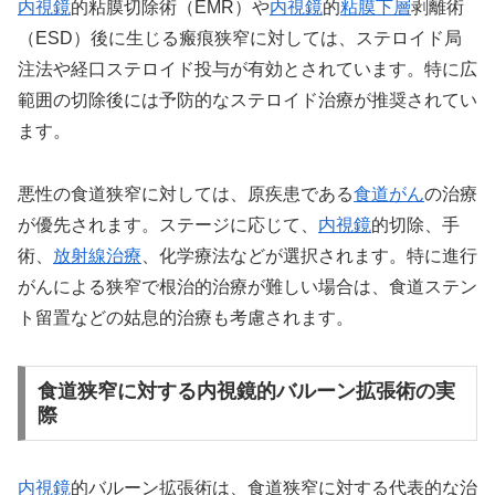
内視鏡
的粘膜切除術（EMR）や
内視鏡
的
粘膜下層
剥離術
（ESD）後に生じる瘢痕狭窄に対しては、ステロイド局
注法や経口ステロイド投与が有効とされています。特に広
範囲の切除後には予防的なステロイド治療が推奨されてい
ます。
悪性の食道狭窄に対しては、原疾患である
食道がん
の治療
が優先されます。ステージに応じて、
内視鏡
的切除、手
術、
放射線治療
、化学療法などが選択されます。特に進行
がんによる狭窄で根治的治療が難しい場合は、食道ステン
ト留置などの姑息的治療も考慮されます。
食道狭窄に対する内視鏡的バルーン拡張術の実
際
内視鏡
的バルーン拡張術は、食道狭窄に対する代表的な治