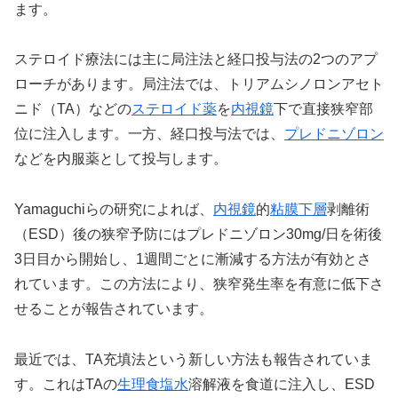
ます。
ステロイド療法には主に局注法と経口投与法の2つのアプ
ローチがあります。局注法では、トリアムシノロンアセト
ニド（TA）などの
ステロイド薬
を
内視鏡
下で直接狭窄部
位に注入します。一方、経口投与法では、
プレドニゾロン
などを内服薬として投与します。
Yamaguchiらの研究によれば、
内視鏡
的
粘膜下層
剥離術
（ESD）後の狭窄予防にはプレドニゾロン30mg/日を術後
3日目から開始し、1週間ごとに漸減する方法が有効とさ
れています。この方法により、狭窄発生率を有意に低下さ
せることが報告されています。
最近では、TA充填法という新しい方法も報告されていま
す。これはTAの
生理食塩水
溶解液を食道に注入し、ESD