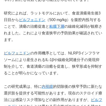
研究によれば、ラットモデルにおいて、食道潰瘍発生後3
日目から
ピルフェニドン
（500 mg/kg）を腹腔内投与する
ことで、潰瘍の治癒促進と
粘膜下層
の線維化減弱が観察さ
れました。これにより食道狭窄の予防効果が確認されてい
ます。
ピルフェニドン
の作用機序としては、NLRP3インフラマ
ソームにより産生されるIL-1βや線維化関連分子の発現抑
制を介して、食道潰瘍の治癒を促進し、狭窄形成を抑制す
ることが明らかになっています。
この研究成果は、特に
内視鏡
的切除後の狭窄予防に新たな
選択肢を提供する可能性があります。現在のステロイド療
法には感染リスク増加などの副作用がありますが、
ピルフ