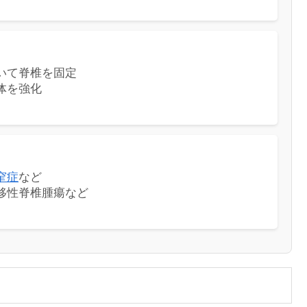
いて脊椎を固定
体を強化
窄症
など
移性脊椎腫瘍など