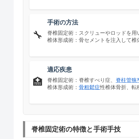
手術の方法
🔧
脊椎固定術：スクリューやロッドを用
椎体形成術：骨セメントを注入して椎
適応疾患
🏥
脊椎固定術：脊椎すべり症、
脊柱管狭
椎体形成術：
骨粗鬆症
性椎体骨折、転
脊椎固定術の特徴と手術手技