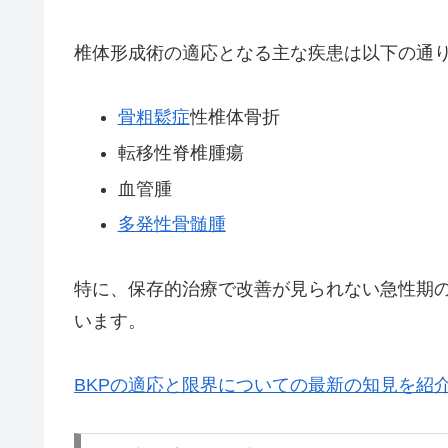
椎体形成術の適応となる主な疾患は以下の通
骨粗鬆症
性椎体骨折
転移性脊椎腫瘍
血管腫
多発性骨髄腫
特に、保存的治療で改善が見られない急性期
います。
BKPの適応と限界についての最新の知見を紹