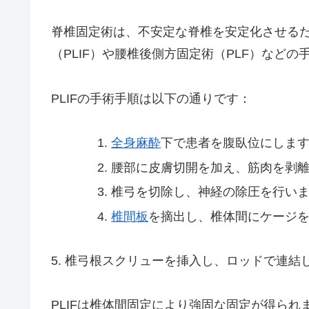
脊椎固定術は、不安定な脊椎を安定化させる
（PLIF）や腰椎後側方固定術（PLF）などの
PLIFの手術手順は以下の通りです：
全身麻酔
下で患者を腹臥位にしま
腰部に皮膚切開を加え、筋肉を剥
椎弓を切除し、神経の除圧を行い
椎間板
を摘出し、椎体間にケージ
5. 椎弓根スクリューを挿入し、ロッドで連結
PLIFは椎体間固定により強固な固定が得ら