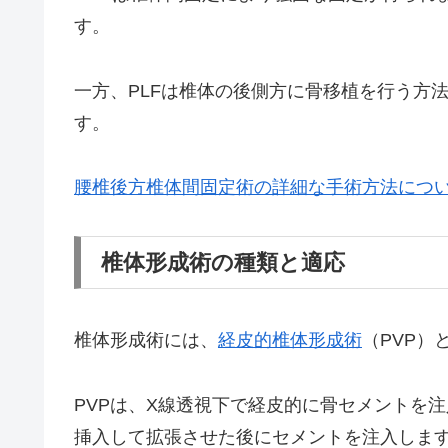
す。
一方、PLFは椎体の後側方に骨移植を行う方法
す。
腰椎後方椎体間固定術の詳細な手術方法につ
椎体形成術の種類と適応
椎体形成術には、
経皮的椎体形成術
（PVP）
PVPは、X線透視下で経皮的に骨セメントを
挿入して拡張させた後にセメントを注入しま