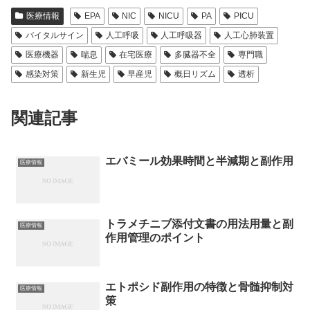
医療情報
EPA
NIC
NICU
PA
PICU
バイタルサイン
人工呼吸
人工呼吸器
人工心肺装置
医療機器
喘息
在宅医療
多臓器不全
専門職
感染対策
新生児
早産児
概日リズム
透析
関連記事
エバミール効果時間と半減期と副作用
医療情報
トラメチニブ添付文書の用法用量と副
医療情報
作用管理のポイント
エトポシド副作用の特徴と骨髄抑制対
医療情報
策