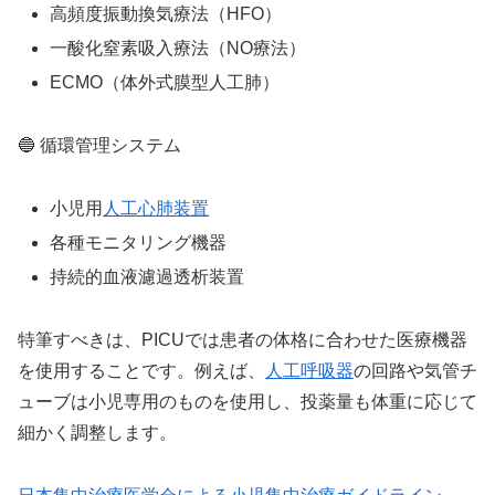
高頻度振動換気療法（HFO）
一酸化窒素吸入療法（NO療法）
ECMO（体外式膜型人工肺）
🔵 循環管理システム
小児用
人工心肺装置
各種モニタリング機器
持続的血液濾過透析装置
特筆すべきは、PICUでは患者の体格に合わせた医療機器
を使用することです。例えば、
人工呼吸器
の回路や気管チ
ューブは小児専用のものを使用し、投薬量も体重に応じて
細かく調整します。