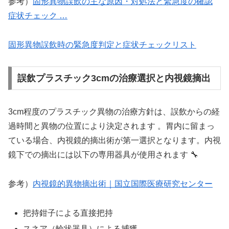
参考）
固形異物誤飲の主な原因・対処法と緊急度の確認
症状チェック …
固形異物誤飲時の緊急度判定と症状チェックリスト
誤飲プラスチック3cmの治療選択と内視鏡摘出
3cm程度のプラスチック異物の治療方針は、誤飲からの経
過時間と異物の位置により決定されます 。胃内に留まっ
ている場合、内視鏡的摘出術が第一選択となります。内視
鏡下での摘出には以下の専用器具が使用されます 🔧
参考）
内視鏡的異物摘出術｜国立国際医療研究センター
把持鉗子による直接把持
スネア（輪状器具）による捕獲