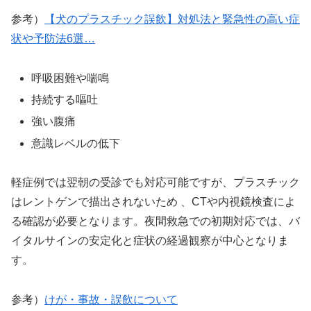
参考）
【犬のプラスチック誤飲】対処法と緊急性の高い症
状や予防法6選…
呼吸困難や喘鳴
持続する嘔吐
強い腹痛
意識レベルの低下
軽症例では翌朝の受診でも対応可能ですが、プラスチック
はレントゲンで描出されないため 、CTや内視鏡検査によ
る確認が必要となります。夜間救急での初期対応では、バ
イタルサインの安定化と症状の経過観察が中心となりま
す。
参考）
けが・事故・誤飲について