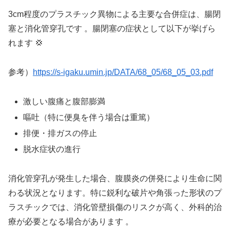
3cm程度のプラスチック異物による主要な合併症は、腸閉
塞と消化管穿孔です 。腸閉塞の症状として以下が挙げら
れます 💢
参考）
https://s-igaku.umin.jp/DATA/68_05/68_05_03.pdf
激しい腹痛と腹部膨満
嘔吐（特に便臭を伴う場合は重篤）
排便・排ガスの停止
脱水症状の進行
消化管穿孔が発生した場合、腹膜炎の併発により生命に関
わる状況となります。特に鋭利な破片や角張った形状のプ
ラスチックでは、消化管壁損傷のリスクが高く、外科的治
療が必要となる場合があります 。