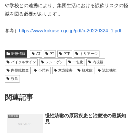
や学校との連携により、集団生活における誤飲リスクの軽
減を図る必要があります 。
参考）
https://www.kokusen.go.jp/pdf/n-20220324_1.pdf
医療情報
AT
PT
PTP
トリアージ
バイタルサイン
レントゲン
一包化
内視鏡
内視鏡検査
小児科
意識障害
脱水症
認知機能
誤飲
関連記事
慢性咳嗽の原因疾患と治療法の最新知
医療情報
見