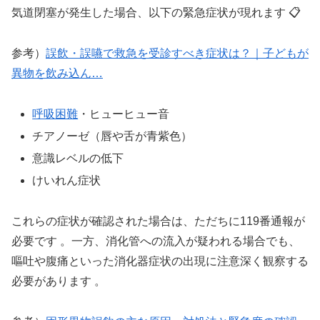
気道閉塞が発生した場合、以下の緊急症状が現れます 📋
参考）
誤飲・誤嚥で救急を受診すべき症状は？｜子どもが
異物を飲み込ん…
呼吸困難
・ヒューヒュー音
チアノーゼ（唇や舌が青紫色）
意識レベルの低下
けいれん症状
これらの症状が確認された場合は、ただちに119番通報が
必要です 。一方、消化管への流入が疑われる場合でも、
嘔吐や腹痛といった消化器症状の出現に注意深く観察する
必要があります 。