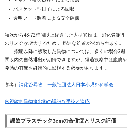
バスケット型鉗子による回収
透明フード装着による安全確保
誤飲から48-72時間以上経過した大型異物は、消化管穿孔
のリスクが増大するため 、迅速な処置が求められます。
十二指腸以降に移動した異物については、多くの場合2週
間以内の自然排出が期待できますが、経過観察中は腹痛や
発熱の有無を継続的に監視する必要があります 。
参考）
消化管異物 – 一般社団法人日本小児外科学会
内視鏡的異物摘出術の詳細な手技と適応
誤飲プラスチック3cmの合併症とリスク評価