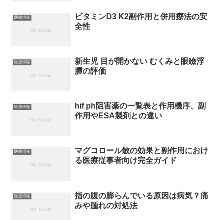
ビタミンD3 K2副作用と併用療法の安
医療情報
全性
新生児 目が開かない むくみと眼瞼浮
医療情報
腫の評価
hif ph阻害薬の一覧表と作用機序、副
医療情報
作用やESA製剤との違い
マグコロール散の効果と副作用におけ
医療情報
る医療従事者向け完全ガイド
指の腹の膨らんでいる原因は病気？痛
医療情報
みや腫れの対処法