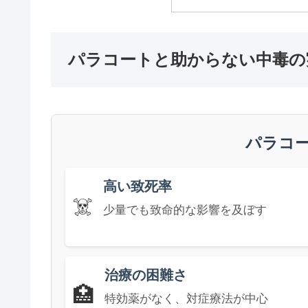
パラコートと助からない中毒の
パラコ
高い致死率
☠️
少量でも致命的な影響を及ぼす
治療の困難さ
🏥
特効薬がなく、対症療法が中心