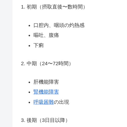
1. 初期（摂取直後〜数時間）
口腔内、咽頭の灼熱感
嘔吐、腹痛
下痢
2. 中期（24〜72時間）
肝機能障害
腎機能障害
呼吸困難
の出現
3. 後期（3日目以降）