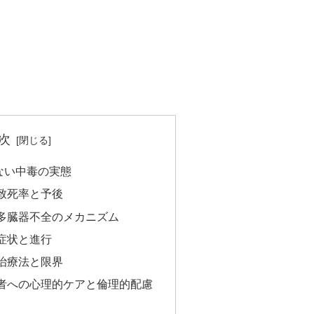
次
ない中毒の実態
致死率と予後
多臓器不全のメカニズム
症状と進行
治療法と限界
者への心理的ケアと倫理的配慮