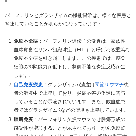
パーフォリンとグランザイムの機能異常は、様々な疾患と
関連していることが明らかになっています：
免疫不全症
：パーフォリン遺伝子の変異は、家族性
血球貪食性リンパ組織球症（FHL）と呼ばれる重篤な
免疫不全症を引き起こします。この疾患では、感染
細胞の排除能力が低下し、制御不能な炎症反応が生
じます。
自己免疫疾患
：グランザイムA濃度は
関節
リウマチ
患
者の滑液中で上昇しており、炎症応答の促進に関与
していることが示唆されています。また、敗血症患
者ではグランザイムKなどの濃度も上昇しています。
腫瘍免疫
：パーフォリン欠損マウスでは腫瘍形成の
感受性が増加することが示されており、がん免疫監