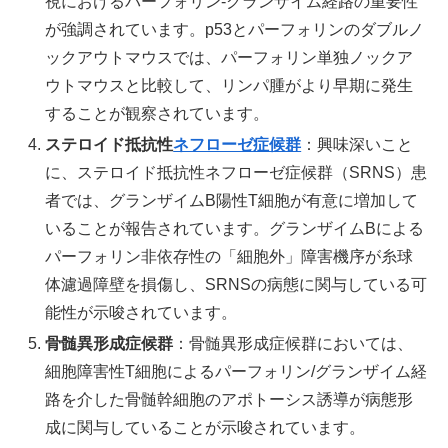
視におけるパーフォリン-グランザイム経路の重要性
が強調されています。p53とパーフォリンのダブルノ
ックアウトマウスでは、パーフォリン単独ノックア
ウトマウスと比較して、リンパ腫がより早期に発生
することが観察されています。
ステロイド抵抗性
ネフローゼ症候群
：興味深いこと
に、ステロイド抵抗性ネフローゼ症候群（SRNS）患
者では、グランザイムB陽性T細胞が有意に増加して
いることが報告されています。グランザイムBによる
パーフォリン非依存性の「細胞外」障害機序が糸球
体濾過障壁を損傷し、SRNSの病態に関与している可
能性が示唆されています。
骨髄異形成症候群
：骨髄異形成症候群においては、
細胞障害性T細胞によるパーフォリン/グランザイム経
路を介した骨髄幹細胞のアポトーシス誘導が病態形
成に関与していることが示唆されています。