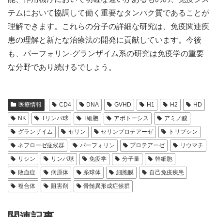
テムにおいて協調して働く重要なタンパク質であることが
理解できます。これらの分子の詳細な研究は、免疫関連疾
患の理解と新たな治療法の開発に貢献しています。今後
も、パーフォリン-グランザイム系の研究は免疫学の重要
な分野であり続けるでしょう。
医療情報
CD4
DNA
GVHD
H1
H2
HD
NK
Tリンパ球
T細胞
アポトーシス
アミノ酸
グランザイム
セリン
セリンプロテアーゼ
トリプシン
ネフローゼ症候群
パーフォリン
プロテアーゼ
リウマチ
リシン
リンパ球
免疫学
分子量
幹細胞
敗血症
病原体
糸球体
細胞膜
自己免疫疾患
複合体
阻害剤
骨髄異形成症候群
関連記事