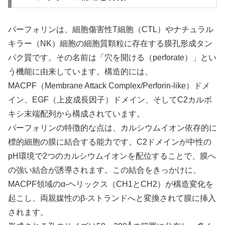
パーフォリンは、細胞傷害性T細胞（CTL）やナチュラル
キラー（NK）細胞の細胞質顆粒に存在する膜孔形成タン
パク質です。その名前は「穴を開ける（perforate）」とい
う機能に由来しています。構造的には、
MACPF（Membrane Attack Complex/Perforin-like）ドメ
イン、EGF（上皮成長因子）ドメイン、そしてC2カルボ
キシ末端配列から構成されています。
パーフォリンの特徴的な点は、カルシウムイオン依存的に
標的細胞の膜に結合する能力です。C2ドメインが中性の
pH環境で2つのカルシウムイオンを配位することで、膜へ
の強い結合が誘導されます。この結合をきっかけに、
MACPF領域のα-ヘリックス（CH1とCH2）が構造変化を
起こし、両親媒性のβ-ストランドへと変換されて膜に挿入
されます。