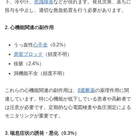
下、冷や汗、
意識障害
などが現れます。発見次第、直ちに
投与を中止し、適切な救急処置を行う必要があります。
2. 心機能関連の副作用
うっ血性
心不全
（0.2%）
房室ブロック
（頻度不明）
徐脈（2.4%）
洞機能不全（頻度不明）
これらの心機能関連の副作用は、
β遮断薬
の薬理作用に関
連しています。特に心機能が低下している患者や高齢者で
は注意が必要です。定期的な心電図検査や血圧測定による
モニタリングが重要です。
3. 喘息症状の誘発・悪化（0.3%）