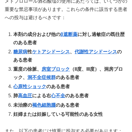
メトプロロール酒石酸塩の使用にあたっては、いくつかの
重要な禁忌事項があります。これらの条件に該当する患者
への投与は避けるべきです：
本剤の成分および他の
β遮断薬
に対し過敏症の既往歴
のある患者
糖尿病
性
ケトアシドーシス
、
代謝性アシドーシス
の
ある患者
重度の徐脈、
房室ブロック
（II度、III度）、洞房ブロ
ック、
洞不全症候群
のある患者
心原性ショック
のある患者
肺
高血圧
による右
心不全
のある患者
未治療の
褐色細胞腫
のある患者
妊婦または妊娠している可能性のある女性
また、以下の患者には慎重に投与する必要があります：