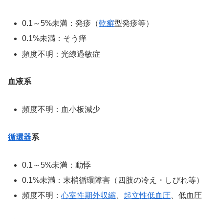
0.1～5%未満：発疹（
乾癬
型発疹等）
0.1%未満：そう痒
頻度不明：光線過敏症
血液系
頻度不明：血小板減少
循環器
系
0.1～5%未満：動悸
0.1%未満：末梢循環障害（四肢の冷え・しびれ等）
頻度不明：
心室性期外収縮
、
起立性低血圧
、低血圧