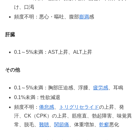
け、口渇
頻度不明：悪心・嘔吐、腹部
膨満
感
肝臓
0.1～5%未満：AST上昇、ALT上昇
その他
0.1～5%未満：胸部圧迫感、浮腫、
疲労感
、耳鳴
0.1%未満：性欲減退
頻度不明：
倦怠感
、
トリグリセライド
の上昇、発
汗、CK（CPK）の上昇、筋痙直、勃起障害、味覚異
常、脱毛、
難聴
、
関節痛
、体重増加、
乾癬
悪化