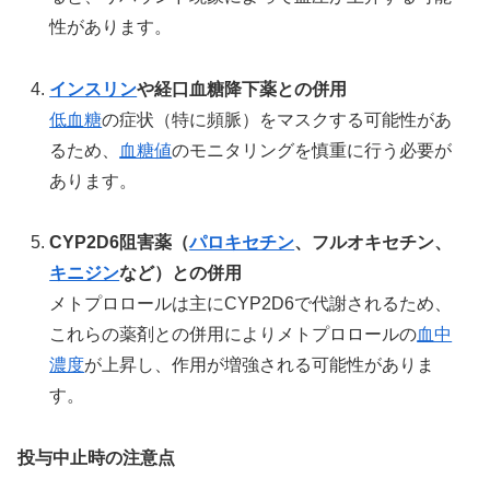
性があります。
インスリン
や経口血糖降下薬との併用
低血糖
の症状（特に頻脈）をマスクする可能性があ
るため、
血糖値
のモニタリングを慎重に行う必要が
あります。
CYP2D6阻害薬（
パロキセチン
、フルオキセチン、
キニジン
など）との併用
メトプロロールは主にCYP2D6で代謝されるため、
これらの薬剤との併用によりメトプロロールの
血中
濃度
が上昇し、作用が増強される可能性がありま
す。
投与中止時の注意点