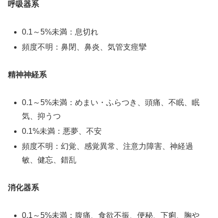
呼吸器系
0.1～5%未満：息切れ
頻度不明：鼻閉、鼻炎、気管支痙攣
精神神経系
0.1～5%未満：めまい・ふらつき、頭痛、不眠、眠
気、抑うつ
0.1%未満：悪夢、不安
頻度不明：幻覚、感覚異常、注意力障害、神経過
敏、健忘、錯乱
消化器系
0.1～5%未満：腹痛、食欲不振、便秘、下痢、胸や