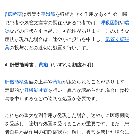
β遮断薬
は気管支
平滑筋
を収縮させる作用があるため、喘
息患者や気管支痙攣の既往がある患者では、
呼吸困難
や
喘
鳴
などの症状を引き起こす可能性があります。このような
症状が現れた場合は、速やかに投与を中止し、
気管支拡張
薬
の投与などの適切な処置を行います。
4. 肝機能障害、
黄疸
（いずれも頻度不明）
肝機能検査
値の上昇や
黄疸
が認められることがあります。
定期的な
肝機能検査
を行い、異常が認められた場合には投
与を中止するなどの適切な処置が必要です。
これらの重大な副作用が発現した場合、速やかに医療機関
を受診し、適切な処置を受けることが重要です。また、患
者自身が副作用の初期症状を理解し、異常を感じた場合に