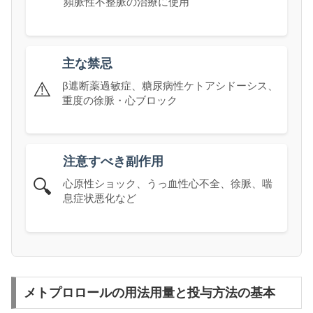
頻脈性不整脈の治療に使用
主な禁忌
⚠️
β遮断薬過敏症、糖尿病性ケトアシドーシス、
重度の徐脈・心ブロック
注意すべき副作用
🔍
心原性ショック、うっ血性心不全、徐脈、喘
息症状悪化など
メトプロロールの用法用量と投与方法の基本