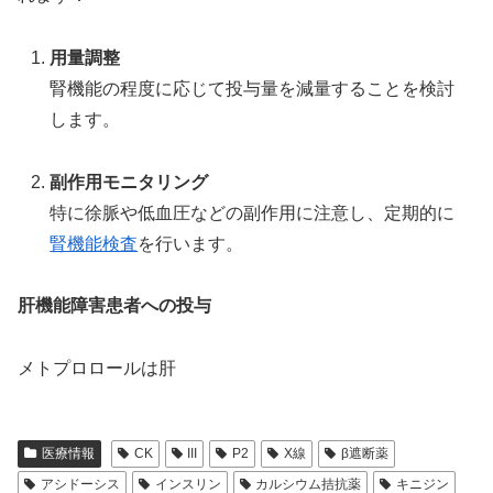
用量調整
腎機能の程度に応じて投与量を減量することを検討
します。
副作用モニタリング
特に徐脈や低血圧などの副作用に注意し、定期的に
腎機能検査
を行います。
肝機能障害患者への投与
メトプロロールは肝
医療情報
CK
III
P2
X線
β遮断薬
アシドーシス
インスリン
カルシウム拮抗薬
キニジン