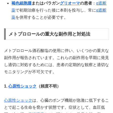
褐色細胞腫
またはパラガン
グリオーマ
の患者
：
α遮断
薬
で初期治療を行った後に本剤を投与し、常に
α遮断
薬
を併用することが必要です。
メトプロロールの重大な副作用と対処法
メトプロロール酒石酸塩の使用に伴い、いくつかの重大な
副作用が報告されています。これらの副作用を早期に発見
し適切に対処するためには、患者の定期的な観察と適切な
モニタリングが不可欠です。
1.
心原性ショック
（頻度不明）
心原性ショック
は、心臓のポンプ機能が急激に低下するこ
とで起こる生命を脅かす状態です。症状として、血圧低