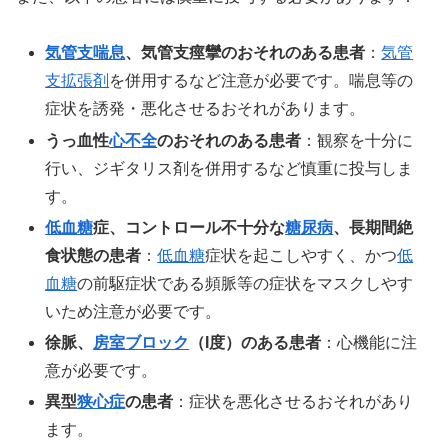
気管支喘息
、気管支痙攣のおそれのある患者
：
気管
支拡張剤
を併用するなど注意が必要です。喘息等の
症状を誘発・悪化させるおそれがあります。
うっ血性
心不全
のおそれのある患者
：観察を十分に
行い、ジギタリス剤を併用するなど慎重に投与しま
す。
低血糖
症、コントロール不十分な
糖尿病
、長期間絶
食状態の患者
：
低血糖
症状を起こしやすく、かつ
低
血糖
の前駆症状である頻脈等の症状をマスクしやす
いため注意が必要です。
徐脈、
房室ブロック
（I度）のある患者
：心機能に注
意が必要です。
異型
狭心症
の患者
：症状を悪化させるおそれがあり
ます。