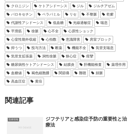
クロニジン
ケトアシドーシス
ジル
ジルチアゼム
パロキセチン
ベラパミル
リセ
不整脈
乾癬
代謝性アシドーシス
低血糖
光線過敏症
喘息
平滑筋
徐脈
心不全
心原性ショック
心室性期外収縮
心拍数
意識障害
房室ブロック
抑うつ
投与方法
断薬
機能不全
気管支喘息
気管支拡張薬
洞性徐脈
狭心症
痙攣
糖尿病性ケトアシドーシス
結膜炎
肝機能検査
薬理作用
血糖値
褐色細胞腫
関節痛
難聴
頻脈
高血圧症
黄疸
関連記事
ジフテリアと感染症予防の重要性と治
医療情報
療法