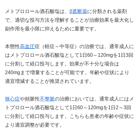
メトプロロール酒石酸塩は、
β遮断薬
に分類される薬剤
で、適切な投与方法を理解することが治療効果を最大化し
副作用を最小限に抑えるために重要です。
本態性
高血圧
症（軽症～中等症）の治療では、通常成人に
はメトプロロール酒石酸塩として1日60～120mgを1日3回
に分割して経口投与します。効果が不十分な場合は
240mgまで増量することが可能です。年齢や症状により
適宜増減することが推奨されています。
狭心症
や頻脈性
不整脈
の治療においては、通常成人にはメ
トプロロール酒石酸塩として1日60～120mgを1日2～3回
に分割して経口投与します。こちらも患者の年齢や症状に
より適宜調整が必要です。