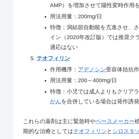
AMP）を増加させて陽性変時作用
用法用量：200mg/日
特徴：洞結節自動能を亢進させ、
イン（2020年改訂版）では推奨
適応はない
テオフィリン
作用機序：
アデノシン
受容体拮抗
用法用量：200～400mg/日
特徴：小児では成人よりもクリア
かん
を合併している場合は発作誘
これらの薬剤は主に緊急時や
ペースメーカー
期的な治療としては
テオフィリン
と
シロスタ