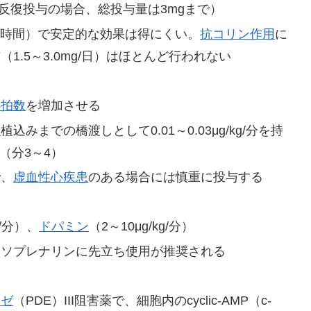
（反復投与の場合、総投与量は3mgまで）
.8時間）で安定的な効果は得にくい。
抗コリン作用
に
.5～3.0mg/日）はほとんど行われない
心拍数
を増加させる
ー
植込みまでの橋渡しとして0.01～0.03μg/kg/分を持
日（分3～4）
で、
虚血性心疾患
のある場合には慎重に投与する
/分）、
ドパミン
（2～10μg/kg/分）
イソプレナリンに先立ち使用が推奨される
ーゼ
（PDE）III阻害薬で、細胞内のcyclic-AMP（c-