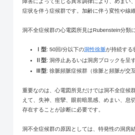
障害によって生じる異常調律により、めまい
症状を伴う症候群です。加齢に伴う変性や線
洞不全症候群の心電図所見はRubenstein
Ⅰ型
: 50回/分以下の
洞性徐脈
が持続する
Ⅱ型
: 洞停止あるいは洞房ブロックを呈
Ⅲ型
: 徐脈頻脈症候群（徐脈と頻脈が交
重要なのは、心電図所見だけでは洞不全症候
えて、失神、痙攣、眼前暗黒感、めまい、息
存在することが診断に必要です。
洞不全症候群の原因としては、特発性の洞房