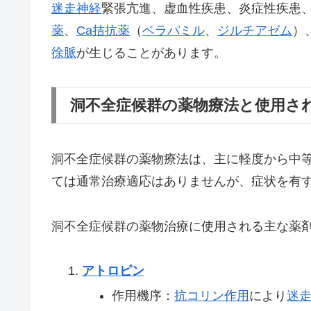
迷走神経
緊張亢進、虚血性疾患、炎症性疾患
薬
、
Ca拮抗薬
（
ベラパミル
、
ジルチアゼム
）
徐脈
が生じることがあります。
洞不全症候群の薬物療法と使用さ
洞不全症候群の薬物療法は、主に軽度から中
ては通常治療適応はありませんが、症状を有
洞不全症候群の薬物治療に使用される主な薬
アトロピン
作用機序：
抗コリン作用
により
迷