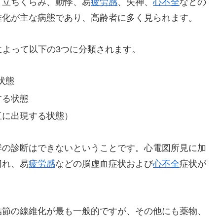
、立ちくらみ、動悸、易
疲労感
、失神、
心不全
などの
維化が主な病態であり、高齢者に多く見られます。
分類によって以下の3つに分類されます。
状態
する状態
互に出現する状態）
群の診断はできないということです。心電図所見に加
切れ、易
疲労感
などの脳虚血症状および
心不全
症状が
結節の線維化が最も一般的ですが、その他にも薬物、