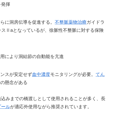
を発揮
さらに洞房伝導を促進する。
不整脈薬物治療
ガイドラ
クラスⅡaとなっているが、徐脈性不整脈に対する保険
作用により洞結節の自動能を亢進
ランスが安定せず
血中濃度
モニタリングが必要。
てん
発の懸念がある
植込みまでの橋渡しとして使用されることが多く、長
ゾール
が適応外使用ながら推奨されています。