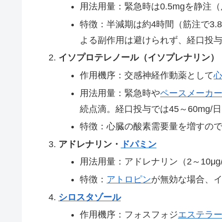
用法用量：緊急時は0.5mgを静注
特徴：半減期は約4時間（筋注で3
よる副作用は避けられず、経口投与（1
イソプロテレノール（イソプレナリン）
作用機序：交感神経作動薬として
用法用量：緊急時や
ペースメーカ
続点滴。経口投与では45～60mg/
特徴：心臓の酸素需要量を増すの
アドレナリン・
ドパミン
用法用量：アドレナリン（2～10μg
特徴：
アトロピン
が無効な場合、
シロスタゾール
作用機序：フォスフォジ
エステラ