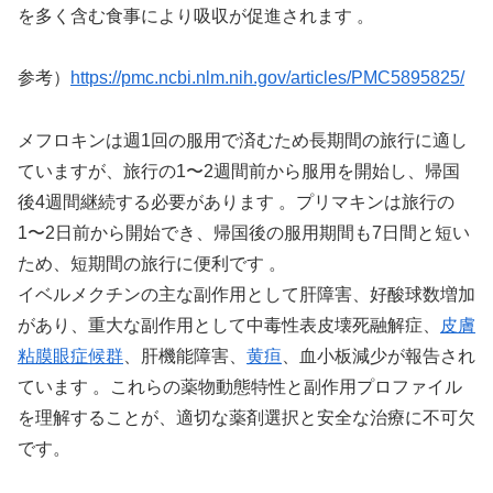
を多く含む食事により吸収が促進されます 。
参考）
https://pmc.ncbi.nlm.nih.gov/articles/PMC5895825/
メフロキンは週1回の服用で済むため長期間の旅行に適し
ていますが、旅行の1〜2週間前から服用を開始し、帰国
後4週間継続する必要があります 。プリマキンは旅行の
1〜2日前から開始でき、帰国後の服用期間も7日間と短い
ため、短期間の旅行に便利です 。
イベルメクチンの主な副作用として肝障害、好酸球数増加
があり、重大な副作用として中毒性表皮壊死融解症、
皮膚
粘膜眼症候群
、肝機能障害、
黄疸
、血小板減少が報告され
ています 。これらの薬物動態特性と副作用プロファイル
を理解することが、適切な薬剤選択と安全な治療に不可欠
です。