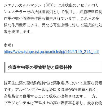
ジエチルカルバマジン（DEC）は糸状虫のアセチルコリ
ンエステラーゼの拮抗阻害剤として作用し、細胞増殖抑制
作用や微小管障害作用も報告されています 。これらの多
様な作用機序により、異なる寄生虫種に対して選択的な効
果を発揮します 。
参考）
https://www.jstage.jst.go.jp/article/fpj/149/5/149_214/_pdf
抗寄生虫薬の薬物動態と吸収特性
抗寄生虫薬の薬物動態特性は薬剤選択において重要な要素
です。アルベンダゾールは経口吸収率が5%未満と低く、
高脂肪食と併用することで吸収が改善されます 。一方、
プラジカンテルは75%以上の高い吸収率を示し、炭水化物