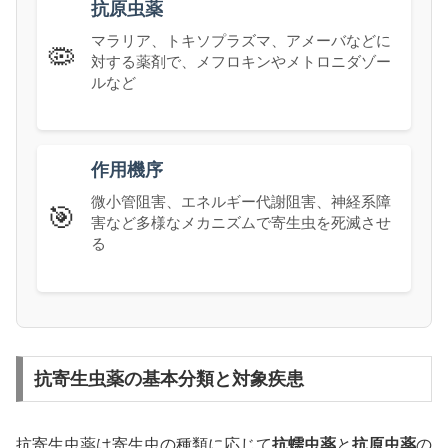
抗原虫薬
マラリア、トキソプラズマ、アメーバなどに
🦠
対する薬剤で、メフロキンやメトロニダゾー
ルなど
作用機序
微小管阻害、エネルギー代謝阻害、神経系障
🎯
害など多様なメカニズムで寄生虫を死滅させ
る
抗寄生虫薬の基本分類と対象疾患
抗寄生虫薬は寄生虫の種類に応じて
抗蠕虫薬
と
抗原虫薬
の