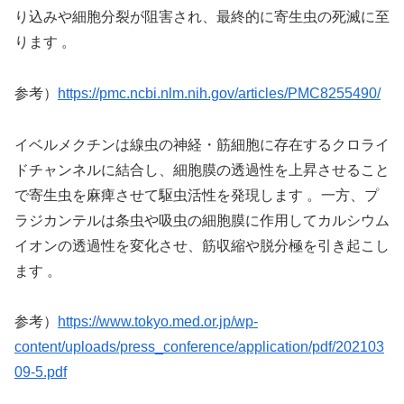
り込みや細胞分裂が阻害され、最終的に寄生虫の死滅に至
ります 。
参考）
https://pmc.ncbi.nlm.nih.gov/articles/PMC8255490/
イベルメクチンは線虫の神経・筋細胞に存在するクロライ
ドチャンネルに結合し、細胞膜の透過性を上昇させること
で寄生虫を麻痺させて駆虫活性を発現します 。一方、プ
ラジカンテルは条虫や吸虫の細胞膜に作用してカルシウム
イオンの透過性を変化させ、筋収縮や脱分極を引き起こし
ます 。
参考）
https://www.tokyo.med.or.jp/wp-
content/uploads/press_conference/application/pdf/202103
09-5.pdf