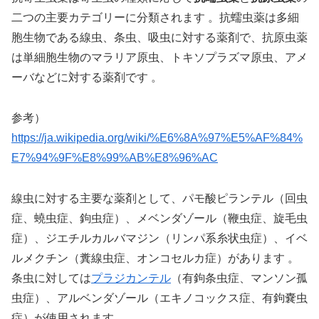
二つの主要カテゴリーに分類されます 。抗蠕虫薬は多細
胞生物である線虫、条虫、吸虫に対する薬剤で、抗原虫薬
は単細胞生物のマラリア原虫、トキソプラズマ原虫、アメ
ーバなどに対する薬剤です 。
参考）
https://ja.wikipedia.org/wiki/%E6%8A%97%E5%AF%84%
E7%94%9F%E8%99%AB%E8%96%AC
線虫に対する主要な薬剤として、パモ酸ピランテル（回虫
症、蟯虫症、鉤虫症）、メベンダゾール（鞭虫症、旋毛虫
症）、ジエチルカルバマジン（リンパ系糸状虫症）、イベ
ルメクチン（糞線虫症、オンコセルカ症）があります 。
条虫に対しては
プラジカンテル
（有鉤条虫症、マンソン孤
虫症）、アルベンダゾール（エキノコックス症、有鉤嚢虫
症）が使用されます 。