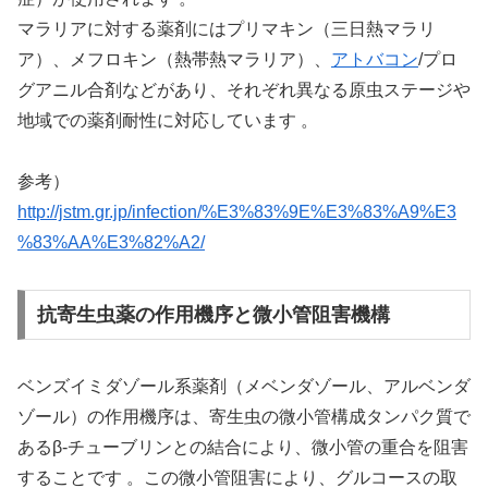
マラリアに対する薬剤にはプリマキン（三日熱マラリ
ア）、メフロキン（熱帯熱マラリア）、
アトバコン
/プロ
グアニル合剤などがあり、それぞれ異なる原虫ステージや
地域での薬剤耐性に対応しています 。
参考）
http://jstm.gr.jp/infection/%E3%83%9E%E3%83%A9%E3
%83%AA%E3%82%A2/
抗寄生虫薬の作用機序と微小管阻害機構
ベンズイミダゾール系薬剤（メベンダゾール、アルベンダ
ゾール）の作用機序は、寄生虫の微小管構成タンパク質で
あるβ-チューブリンとの結合により、微小管の重合を阻害
することです 。この微小管阻害により、グルコースの取