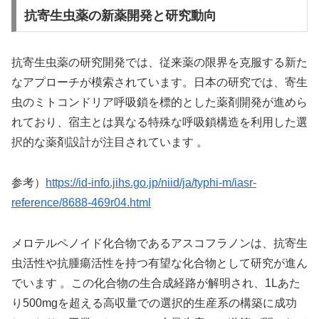
抗寄生虫薬の新薬開発と研究動向
抗寄生虫薬の研究開発では、従来薬の限界を克服する新た
なアプローチが模索されています。日本の研究では、寄生
虫のミトコンドリア呼吸鎖を標的とした薬剤開発が進めら
れており、宿主とは異なる特殊な呼吸鎖構造を利用した選
択的な薬剤設計が注目されています 。
参考）
https://id-info.jihs.go.jp/niid/ja/typhi-m/iasr-
reference/8688-469r04.html
メロテルペノイド化合物であるアスコフラノンは、抗寄生
虫活性や抗腫瘍活性を持つ有望な化合物として研究が進ん
でいます 。この化合物の生合成経路が解明され、1Lあた
り500mgを超える高収量での選択的生産系の構築に成功