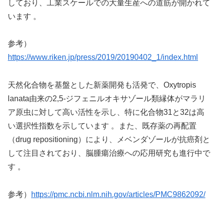
しており、工業スケールでの大量生産への道筋が開かれて
います 。
参考）
https://www.riken.jp/press/2019/20190402_1/index.html
天然化合物を基盤とした新薬開発も活発で、Oxytropis
lanata由来の2,5-ジフェニルオキサゾール類縁体がマラリ
ア原虫に対して高い活性を示し、特に化合物31と32は高
い選択性指数を示しています 。また、既存薬の再配置
（drug repositioning）により、メベンダゾールが抗癌剤と
して注目されており、脳腫瘍治療への応用研究も進行中で
す 。
参考）
https://pmc.ncbi.nlm.nih.gov/articles/PMC9862092/