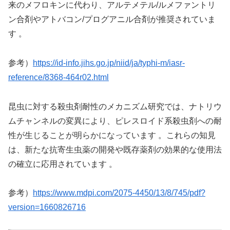
来のメフロキンに代わり、アルテメテル/ルメファントリ
ン合剤やアトバコン/プログアニル合剤が推奨されていま
す 。
参考）
https://id-info.jihs.go.jp/niid/ja/typhi-m/iasr-
reference/8368-464r02.html
昆虫に対する殺虫剤耐性のメカニズム研究では、ナトリウ
ムチャンネルの変異により、ピレスロイド系殺虫剤への耐
性が生じることが明らかになっています 。これらの知見
は、新たな抗寄生虫薬の開発や既存薬剤の効果的な使用法
の確立に応用されています 。
参考）
https://www.mdpi.com/2075-4450/13/8/745/pdf?
version=1660826716