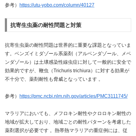
参考）
https://utu-yobo.com/column/40127
抗寄生虫薬の耐性問題と対策
抗寄生虫薬の耐性問題は世界的に重要な課題となっていま
す。ベンズイミダゾール系薬剤（アルベンダゾール、メベ
ンダゾール）は土壌感染性線虫症に対して一般的に安全で
効果的ですが、鞭虫（Trichuris trichiura）に対する効果が
不十分で、薬剤耐性も脅威となっています 。
参考）
https://pmc.ncbi.nlm.nih.gov/articles/PMC3111745/
マラリアにおいても、メフロキン耐性やクロロキン耐性の
地域が拡大しており、地域ごとの耐性パターンを考慮した
薬剤選択が必要です 。熱帯熱マラリアの重症例には、従