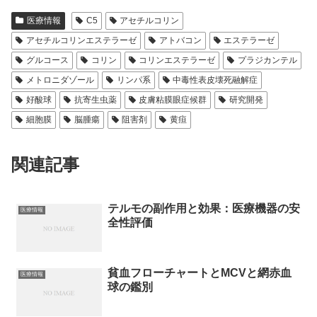
医療情報
C5
アセチルコリン
アセチルコリンエステラーゼ
アトバコン
エステラーゼ
グルコース
コリン
コリンエステラーゼ
プラジカンテル
メトロニダゾール
リンパ系
中毒性表皮壊死融解症
好酸球
抗寄生虫薬
皮膚粘膜眼症候群
研究開発
細胞膜
脳腫瘍
阻害剤
黄疸
関連記事
テルモの副作用と効果：医療機器の安
医療情報
全性評価
貧血フローチャートとMCVと網赤血
医療情報
球の鑑別