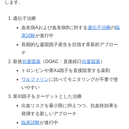
します。
遺伝子治療
血友病Aおよび血友病Bに対する
遺伝子治療
の
臨
床試験
が進行中
長期的な凝固因子産生を目指す革新的アプロー
チ
新規
抗凝固薬
（DOAC：直接経口
抗凝固薬
）
トロンビンや第Xa因子を直接阻害する薬剤
ワルファリン
に比べてモニタリングが不要で使
いやすい
第XI因子をターゲットとした治療
出血リスクを最小限に抑えつつ、抗血栓効果を
発揮する新しいアプローチ
臨床試験
が進行中