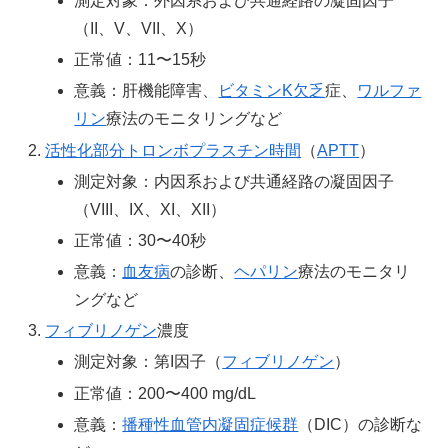
測定対象：外因系および共通経路の凝固因子
（II、V、VII、X）
正常値：11〜15秒
意義：肝機能障害、
ビタミンK欠乏
症、
ワルファ
リン
療法のモニタリングなど
活性化部分トロンボプラスチン時間
（
APTT
）
測定対象：内因系および共通経路の凝固因子
（VIII、IX、XI、XII）
正常値：30〜40秒
意義：
血友病
の診断、
ヘパリン
療法のモニタリ
ングなど
フィブリノゲン
濃度
測定対象：第I因子（
フィブリノゲン
）
正常値：200〜400 mg/dL
意義：
播種性血管内凝固症候群
（DIC）の診断な