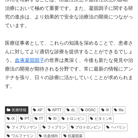
治療において極めて重要です。また、凝固因子に関する研
究の進歩は、より効果的で安全な治療法の開発につながっ
ています。
医療従事者として、これらの知識を深めることで、患者さ
んに対してより適切な診療を提供することができるでしょ
う。
血液凝固因子
の世界は奥深く、今後も新たな発見や治
療法の開発が期待される分野です。常に最新の情報にアン
テナを張り、日々の診療に活かしていくことが求められま
す。
医療情報
AP
APTT
dL
DOAC
III
IIIa
IX
PT
TT
XI
トロンビン
ビタミンK
フィブリノゲン
フィブリン
プロトロンビン
ヘパリン
ワルファリン
出血傾向
抗凝固薬