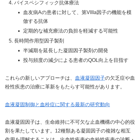
バイスペシフィック抗体療法
血友病Aの患者に対して、第VIIIa因子の機能を模
倣する抗体
定期的な補充療法の負担を軽減する可能性
長時間作用型因子製剤
半減期を延長した凝固因子製剤の開発
投与頻度の減少による患者のQOL向上を目指す
これらの新しいアプローチは、
血液凝固因子
の欠乏症や血
栓性疾患の治療に革新をもたらす可能性があります。
血液凝固制御と血栓症に関する最新の研究動向
血液凝固因子は、生命維持に不可欠な止血機構の中心的役
割を果たしています。12種類ある凝固因子の複雑な相互
作用を理解することは、出血性疾患や血栓性疾患の診断・