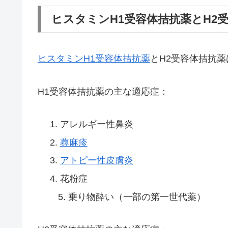
ヒスタミンH1受容体拮抗薬とH2
ヒスタミンH1受容体拮抗薬
とH2受容体拮抗
H1受容体拮抗薬の主な適応症：
アレルギー性鼻炎
蕁麻疹
アトピー性皮膚炎
花粉症
5. 乗り物酔い（一部の第一世代薬）