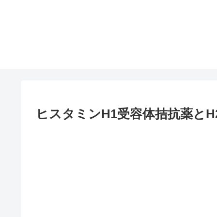
ヒスタミンH1受容体拮抗薬と