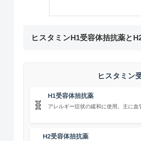
ヒスタミンH1受容体拮抗薬とH
ヒスタミン
H1受容体拮抗薬
🧬
アレルギー症状の緩和に使用。主に血
H2受容体拮抗薬