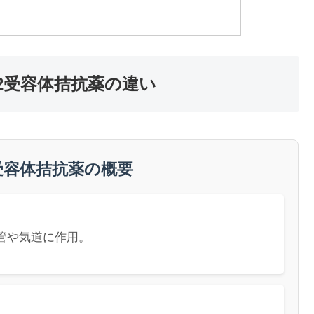
2受容体拮抗薬の違い
受容体拮抗薬の概要
管や気道に作用。