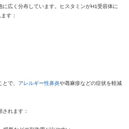
胞に広く分布しています。ヒスタミンがH1受容体に
れます：
ことで、
アレルギー性鼻炎
や蕁麻疹などの症状を軽減
類されます：