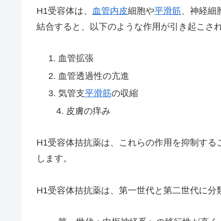
H1受容体は、
血管内皮
細胞や
平滑筋
、神経細
結合すると、以下のような作用が引き起こさ
血管拡張
血管透過性の亢進
気管支
平滑筋
の収縮
4. 皮膚の痒み
H1受容体拮抗薬は、これらの作用を抑制する
します。
H1受容体拮抗薬は、第一世代と第二世代に分