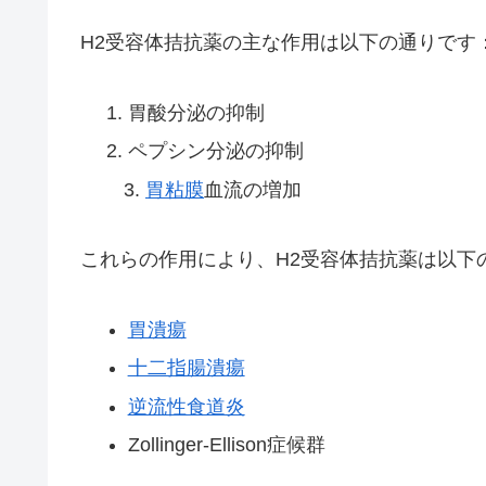
H2受容体拮抗薬の主な作用は以下の通りです
胃酸分泌の抑制
ペプシン分泌の抑制
3.
胃粘膜
血流の増加
これらの作用により、H2受容体拮抗薬は以下
胃潰瘍
十二指腸潰瘍
逆流性食道炎
Zollinger-Ellison症候群