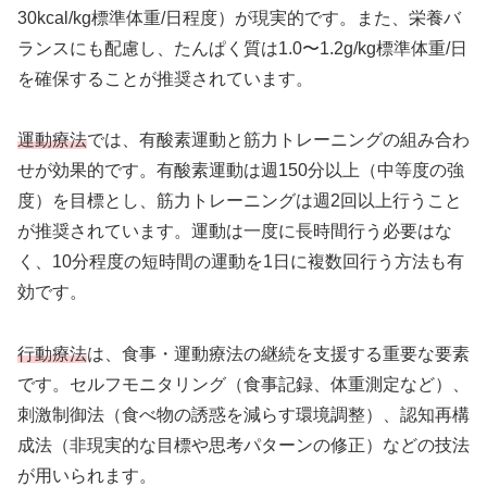
30kcal/kg標準体重/日程度）が現実的です。また、栄養バ
ランスにも配慮し、たんぱく質は1.0〜1.2g/kg標準体重/日
を確保することが推奨されています。
運動療法
では、有酸素運動と筋力トレーニングの組み合わ
せが効果的です。有酸素運動は週150分以上（中等度の強
度）を目標とし、筋力トレーニングは週2回以上行うこと
が推奨されています。運動は一度に長時間行う必要はな
く、10分程度の短時間の運動を1日に複数回行う方法も有
効です。
行動療法
は、食事・運動療法の継続を支援する重要な要素
です。セルフモニタリング（食事記録、体重測定など）、
刺激制御法（食べ物の誘惑を減らす環境調整）、認知再構
成法（非現実的な目標や思考パターンの修正）などの技法
が用いられます。