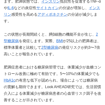
ます。肥満状態では、
インスリン
抵抗性を促進するTNF-α
や
IL-6
などの炎症性
サイトカイン
の分泌が増加し、
インス
リン
感受性を高める
アディポネクチン
の分泌が減少しま
す。
この状態が長期間続くと、膵β細胞の機能不全が生じ、
2
型糖尿病
を発症します。実際、
BMI
が25以上の肥満者は、
標準体重者と比較して
2型糖尿病
の発症リスクが約3〜7倍
高いことが報告されています。
肥満症患者における糖尿病管理では、体重減少が血糖コン
トロール改善に極めて有効です。5〜10%の体重減少でも
HbA1c
の有意な低下が認められ、場合によっては糖尿病
の寛解も期待できます。Look AHEAD研究では、生活習慣
介入による体重減少が糖尿病患者の心血管リスク因子を改
善することが示されています。