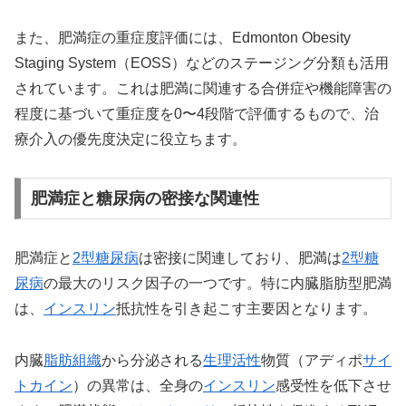
また、肥満症の重症度評価には、Edmonton Obesity
Staging System（EOSS）などのステージング分類も活用
されています。これは肥満に関連する合併症や機能障害の
程度に基づいて重症度を0〜4段階で評価するもので、治
療介入の優先度決定に役立ちます。
肥満症と糖尿病の密接な関連性
肥満症と
2型糖尿病
は密接に関連しており、肥満は
2型糖
尿病
の最大のリスク因子の一つです。特に内臓脂肪型肥満
は、
インスリン
抵抗性を引き起こす主要因となります。
内臓
脂肪組織
から分泌される
生理活性
物質（アディポ
サイ
トカイン
）の異常は、全身の
インスリン
感受性を低下させ