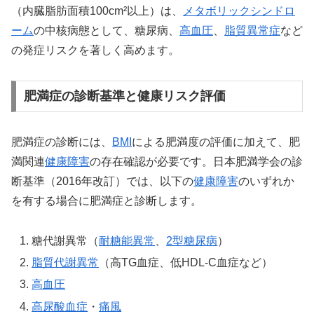
（内臓脂肪面積100cm²以上）は、
メタボリックシンドロ
ーム
の中核病態として、糖尿病、
高血圧
、
脂質異常症
など
の発症リスクを著しく高めます。
肥満症の診断基準と健康リスク評価
肥満症の診断には、
BMI
による肥満度の評価に加えて、肥
満関連
健康障害
の存在確認が必要です。日本肥満学会の診
断基準（2016年改訂）では、以下の
健康障害
のいずれか
を有する場合に肥満症と診断します。
糖代謝異常（
耐糖能異常
、
2型糖尿病
）
脂質代謝異常
（高TG血症、低HDL-C血症など）
高血圧
高尿酸血症
・
痛風