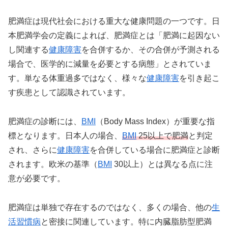
肥満症は現代社会における重大な健康問題の一つです。日
本肥満学会の定義によれば、肥満症とは「肥満に起因ない
し関連する
健康障害
を合併するか、その合併が予測される
場合で、医学的に減量を必要とする病態」とされていま
す。単なる体重過多ではなく、様々な
健康障害
を引き起こ
す疾患として認識されています。
肥満症の診断には、
BMI
（Body Mass Index）が重要な指
標となります。日本人の場合、
BMI
25以上で肥満
と判定
され、さらに
健康障害
を合併している場合に肥満症と診断
されます。欧米の基準（
BMI
30以上）とは異なる点に注
意が必要です。
肥満症は単独で存在するのではなく、多くの場合、他の
生
活習慣病
と密接に関連しています。特に内臓脂肪型肥満