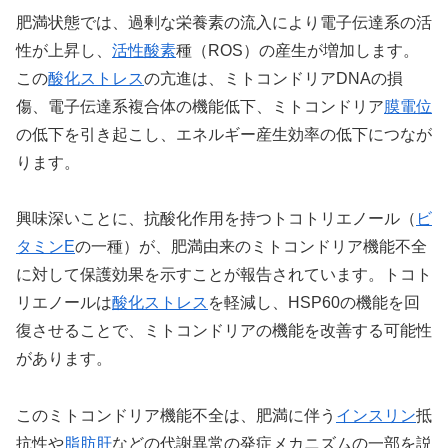
肥満状態では、過剰な栄養素の流入により電子伝達系の活
性が上昇し、
活性酸素
種（ROS）の産生が増加します。
この
酸化ストレス
の亢進は、ミトコンドリアDNAの損
傷、電子伝達系複合体の機能低下、ミトコンドリア
膜電位
の低下を引き起こし、エネルギー産生効率の低下につなが
ります。
興味深いことに、抗酸化作用を持つトコトリエノール（
ビ
タミンE
の一種）が、肥満由来のミトコンドリア機能不全
に対して保護効果を示すことが報告されています。トコト
リエノールは
酸化ストレス
を軽減し、HSP60の機能を回
復させることで、ミトコンドリアの機能を改善する可能性
があります。
このミトコンドリア機能不全は、肥満に伴う
インスリン
抵
抗性や
脂肪肝
などの代謝異常の発症メカニズムの一部を説