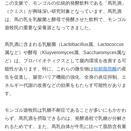
この文脈で、モンゴルの伝統的発酵飲料である「馬乳酒」
（クミス）が興味深い研究対象となっています。馬乳酒
は、馬の乳を乳酸菌と酵母で発酵させた飲料で、モンゴル
遊牧民の重要な栄養源となってきました。
馬乳酒に含まれる乳酸菌（Lactobacillus属、Lactococcus
属など）や酵母（Kluyveromyces属、Saccharomyces属な
ど）は、プロバイオティクスとして腸内環境を改善する可
能性があります。特に、これらの微生物は
短鎖脂肪酸
の産
生を促進し、腸管バリア機能の強化、全身の炎症抑制、エ
ネルギー代謝の改善などの効果をもたらす可能性がありま
す。
モンゴル遊牧民は乳糖不耐症であることが多いにもかかわ
らず、馬乳酒を摂取できるのは、発酵過程で乳糖が分解さ
れるためです。また、馬乳自体が牛乳に比べて脂肪含有量