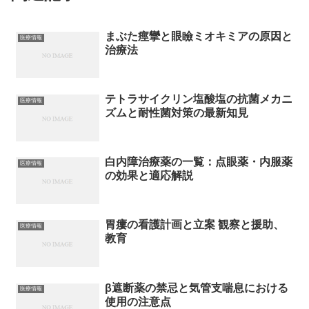
まぶた痙攣と眼瞼ミオキミアの原因と
医療情報
治療法
テトラサイクリン塩酸塩の抗菌メカニ
医療情報
ズムと耐性菌対策の最新知見
白内障治療薬の一覧：点眼薬・内服薬
医療情報
の効果と適応解説
胃瘻の看護計画と立案 観察と援助、
医療情報
教育
β遮断薬の禁忌と気管支喘息における
医療情報
使用の注意点