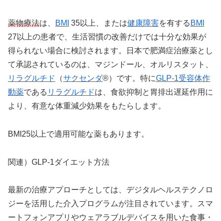
薬物療法
は、
BMI
35以上、または
健康障害
を有する
BMI
27以上の患者で、生活習慣の改善だけでは十分な効果が
得られない場合に検討されます。日本で肥満症治療薬とし
て承認されているのは、マジンドール、オルリスタット、
リラグルチド
（
サクセンダ
®）です。特に
GLP-1受容体作
動薬
である
リラグルチド
は、食欲抑制と胃排出遅延作用に
より、有意な体重減少効果をもたらします。
BMI25以上で適用可能な薬もあります。
関連）GLP-1ダイエット方法
最新の治療アプローチとしては、デジタルヘルステクノロ
ジーを活用した介入プログラムが注目されています。スマ
ートフォンアプリやウェアラブルデバイスを用いた食事・