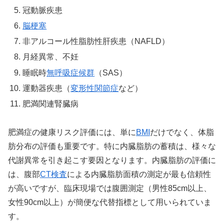
冠動脈疾患
脳梗塞
非アルコール性脂肪性肝疾患（NAFLD）
月経異常、不妊
睡眠時
無呼吸症候群
（SAS）
運動器疾患（
変形性関節症
など）
肥満関連腎臓病
肥満症の健康リスク評価には、単に
BMI
だけでなく、体脂
肪分布の評価も重要です。特に内臓脂肪の蓄積は、様々な
代謝異常を引き起こす要因となります。内臓脂肪の評価に
は、腹部
CT検査
による内臓脂肪面積の測定が最も信頼性
が高いですが、臨床現場では腹囲測定（男性85cm以上、
女性90cm以上）が簡便な代替指標として用いられていま
す。