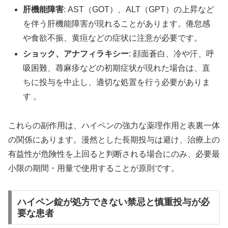
肝機能障害
: AST（GOT）、ALT（GPT）の上昇など
を伴う肝機能障害が現れることがあります。倦怠感
や食欲不振、黄疸などの症状に注意が必要です。
ショック、アナフィラキシー
: 顔面蒼白、冷や汗、呼
吸困難、蕁麻疹などの初期症状が現れた場合は、直
ちに投与を中止し、適切な処置を行う必要がありま
す 。
これらの副作用は、ハイペンの強力な薬理作用と表裏一体
の関係にあります。漫然とした長期投与は避け、治療上の
有益性が危険性を上回ると判断される場合にのみ、必要最
小限の期間・用量で使用することが原則です。
ハイペン錠が処方できない禁忌と慎重投与が必
要な患者