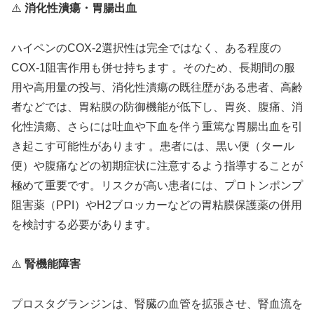
⚠️
消化性潰瘍・胃腸出血
ハイペンのCOX-2選択性は完全ではなく、ある程度の
COX-1阻害作用も併せ持ちます 。そのため、長期間の服
用や高用量の投与、消化性潰瘍の既往歴がある患者、高齢
者などでは、胃粘膜の防御機能が低下し、胃炎、腹痛、消
化性潰瘍、さらには吐血や下血を伴う重篤な胃腸出血を引
き起こす可能性があります 。患者には、黒い便（タール
便）や腹痛などの初期症状に注意するよう指導することが
極めて重要です。リスクが高い患者には、プロトンポンプ
阻害薬（PPI）やH2ブロッカーなどの胃粘膜保護薬の併用
を検討する必要があります。
⚠️
腎機能障害
プロスタグランジンは、腎臓の血管を拡張させ、腎血流を