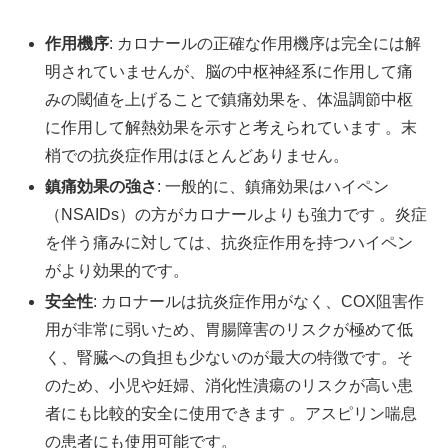
作用機序
: カロナールの正確な作用機序は完全には解
明されていませんが、脳の中枢神経系に作用して痛
みの閾値を上げることで鎮痛効果を、体温調節中枢
に作用して解熱効果を示すと考えられています 。末
梢での抗炎症作用はほとんどありません。
鎮痛効果の強さ
: 一般的に、鎮痛効果はハイペン
（NSAIDs）の方がカロナールよりも強力です 。炎症
を伴う痛みに対しては、抗炎症作用を持つハイペン
がより効果的です。
安全性
: カロナールは抗炎症作用がなく、COX阻害作
用が非常に弱いため、胃腸障害のリスクが極めて低
く、腎臓への負担も少ないのが最大の特徴です。そ
のため、小児や妊婦、消化性潰瘍のリスクが高い患
者にも比較的安全に使用できます 。アスピリン喘息
の患者にも使用可能です。