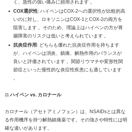
く、急性の強い痛みに頻用されます 。
COX選択性
: ハイペンはCOX-2への選択性が比較的高
いのに対し、ロキソニンはCOX-1とCOX-2の両方を
阻害します 。そのため、理論上はハイペンの方が胃
腸障害のリスクは低いと考えられています 。
抗炎症作用
: どちらも優れた抗炎症作用を持ちます
が、ハイペンは消炎、鎮痛、解熱作用のバランスが
良いと評価されています 。関節リウマチや変形性関
節症といった慢性的な炎症性疾患にも適しています
。
⚖️
ハイペン vs. カロナール
カロナール（アセトアミノフェン）は、NSAIDsとは異な
る作用機序を持つ解熱鎮痛薬です。その強さや特性には明
確な違いがあります。