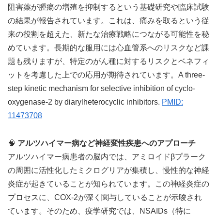
阻害薬が腫瘍の増殖を抑制するという基礎研究や臨床試験
の結果が報告されています。これは、痛みを取るという従
来の役割を超えた、新たな治療戦略につながる可能性を秘
めています。長期的な服用には心血管系へのリスクなど課
題も残りますが、特定のがん種に対するリスクとベネフィ
ットを考慮した上での応用が期待されています。A three-
step kinetic mechanism for selective inhibition of cyclo-
oxygenase-2 by diarylheterocyclic inhibitors.
PMID:
11473708
🧠
アルツハイマー病など神経変性疾患へのアプローチ
アルツハイマー病患者の脳内では、アミロイドβプラーク
の周囲に活性化したミクログリアが集積し、慢性的な神経
炎症が起きていることが知られています。この神経炎症の
プロセスに、COX-2が深く関与していることが示唆され
ています。そのため、疫学研究では、NSAIDs（特に