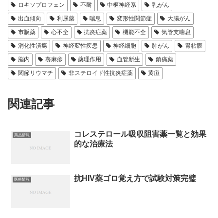
ロキソプロフェン
不耐
中枢神経系
乳がん
出血傾向
利尿薬
喘息
変形性関節症
大腸がん
市販薬
心不全
抗炎症薬
機能不全
気管支喘息
消化性潰瘍
神経変性疾患
神経細胞
肺がん
胃粘膜
脳内
蕁麻疹
薬理作用
血管新生
鎮痛薬
関節リウマチ
非ステロイド性抗炎症薬
黄疸
関連記事
コレステロール吸収阻害薬一覧と効果
薬品情報
的な治療法
抗HIV薬ゴロ覚え方で試験対策完璧
医療情報