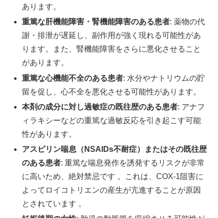
あります。
重篤な肝機能障害・腎機能障害のある患者
: 薬物の代
謝・排泄が遅延し、副作用が強く現れる可能性があ
ります。また、腎機能障害をさらに悪化させること
があります。
重篤な心機能不全のある患者
: 水分やナトリウムの貯
留を促し、心不全を悪化させる可能性があります。
本剤の成分に対し過敏症の既往歴のある患者
: アナフ
ィラキシーなどの重篤な過敏反応を引き起こす可能
性があります。
アスピリン喘息（NSAIDs不耐症）またはその既往歴
のある患者
: 重篤な喘息発作を誘発するリスクが非常
に高いため、絶対禁忌です 。これは、COX-1阻害に
よってロイコトリエンの産生が亢進することが原因
とされています 。