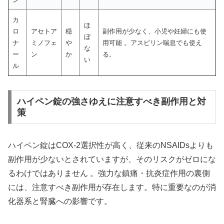
カ
ほ
ロ
アセトア
穏
副作用が少なく、小児や妊婦にも使
ぼ
ナ
ミノフェ
や
用可能 。アスピリン喘息でも使え
な
ー
ン
か
る。
い
ル
ハイペン錠の強さゆえに注意すべき副作用と対
策
ハイペン錠はCOX-2選択性が高く、従来のNSAIDsよりも
副作用が少ないとされていますが、そのリスクがゼロにな
るわけではありません 。強力な鎮痛・抗炎症作用の裏側
には、注意すべき副作用が存在します。特に重要なのが消
化器系と腎臓への影響です。