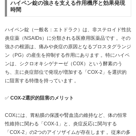
ハイペン錠の強さを支える作用機序と効果発現
時間
ハイペン錠（一般名：エトドラク）は、非ステロイド性抗
炎症薬（NSAIDs）に分類される医療用医薬品です 。その
強さの根源は、痛みや炎症の原因となるプロスタグランジ
ン（PG）の産生を抑制する作用にあります 。特にハイペ
ンは、シクロオキシゲナーゼ（COX）という酵素のう
ち、主に炎症部位で発現が増加する「COX-2」を選択的
に阻害する特徴を持っています 。
✅
COX-2選択的阻害のメリット
COXには、胃粘膜の保護や腎血流の維持など、体の恒常
性維持に関わる「COX-1」と、炎症反応に関与する
「COX-2」の2つのアイソザイムが存在します 。従来の多