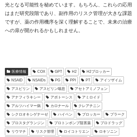
光となる可能性を秘めています。もちろん、これらの応用
はまだ研究段階であり、副作用のリスク管理が大きな課題
ですが、薬の作用機序を深く理解することで、未来の治療
への扉が開かれるかもしれません。
医療情報
COX
GPT
H2
H2ブロッカー
NSAID
NSAIDs
PG
PPI
PT
アイソザイム
アスピリン
アスピリン喘息
アセトアミノフェン
アナフィラキシー
アポトーシス
アミロイド
アルツハイマー病
カロナール
クレアチニン
シクロオキシゲナーゼ
ハイペン
ブロッカー
プラーク
プロスタグランジン
プロトンポンプ阻害薬
プロドラッグ
リウマチ
リスク管理
ロイコトリエン
ロキソニン