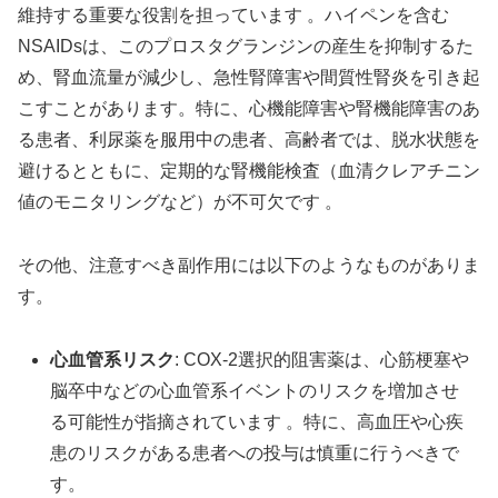
維持する重要な役割を担っています 。ハイペンを含む
NSAIDsは、このプロスタグランジンの産生を抑制するた
め、腎血流量が減少し、急性腎障害や間質性腎炎を引き起
こすことがあります。特に、心機能障害や腎機能障害のあ
る患者、利尿薬を服用中の患者、高齢者では、脱水状態を
避けるとともに、定期的な腎機能検査（血清クレアチニン
値のモニタリングなど）が不可欠です 。
その他、注意すべき副作用には以下のようなものがありま
す。
心血管系リスク
: COX-2選択的阻害薬は、心筋梗塞や
脳卒中などの心血管系イベントのリスクを増加させ
る可能性が指摘されています 。特に、高血圧や心疾
患のリスクがある患者への投与は慎重に行うべきで
す。