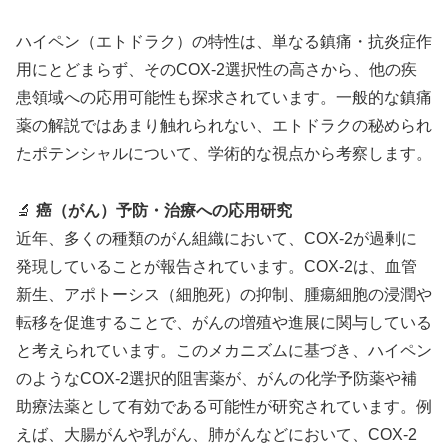
ハイペン（エトドラク）の特性は、単なる鎮痛・抗炎症作
用にとどまらず、そのCOX-2選択性の高さから、他の疾
患領域への応用可能性も探求されています。一般的な鎮痛
薬の解説ではあまり触れられない、エトドラクの秘められ
たポテンシャルについて、学術的な視点から考察します。
🔬
癌（がん）予防・治療への応用研究
近年、多くの種類のがん組織において、COX-2が過剰に
発現していることが報告されています。COX-2は、血管
新生、アポトーシス（細胞死）の抑制、腫瘍細胞の浸潤や
転移を促進することで、がんの増殖や進展に関与している
と考えられています。このメカニズムに基づき、ハイペン
のようなCOX-2選択的阻害薬が、がんの化学予防薬や補
助療法薬として有効である可能性が研究されています。例
えば、大腸がんや乳がん、肺がんなどにおいて、COX-2