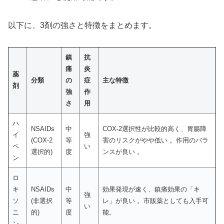
以下に、3剤の強さと特徴をまとめます。
鎮
抗
痛
炎
薬
分類
の
症
主な特徴
剤
強
作
さ
用
ハ
NSAIDs
中
COX-2選択性が比較的高く、胃腸障
イ
強
(COX-2
等
害のリスクがやや低い 。作用のバラ
ペ
い
選択的)
度
ンスが良い 。
ン
ロ
キ
NSAIDs
中
効果発現が速く、鎮痛効果の「キ
強
ソ
(非選択
等
レ」が良い 。市販薬としても入手可
い
ニ
的)
度
能。
ン