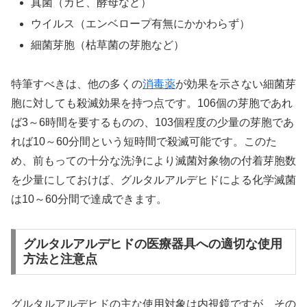
真菌（カビ、酵母など）
ウイルス（エンベロープ有無にかかわらず）
細菌芽胞（枯草菌の芽胞など）
特筆すべきは、他の多くの
消毒薬
が効果を示さない細菌芽
胞に対しても殺滅効果を持つ点です。106個の芽胞であれ
ば3～6時間を要するものの、103個程度の少量の芽胞であ
れば10～60分間という短時間で殺滅可能です。このた
め、前もっての十分な洗浄により滅菌対象物の付着芽胞数
を少量にしておけば、グルタルアルデヒドによる化学滅菌
は10～60分間で達成できます。
グルタルアルデヒドの医療器具への適切な使用
方法と注意点
グルタルアルデヒドの主な使用対象は内視鏡ですが、その