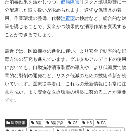
た消毒効果を活かしつつ、
健康障害
リスクと環境影響に十
分配慮した取り扱いが求められます。適切な保護具の着
用、作業環境の整備、代替
消毒薬
の検討など、総合的な対
策を講じることで、安全かつ効果的な消毒作業を実現する
ことができるでしょう。
最近では、医療機器の進化に伴い、より安全で効率的な消
毒方法の研究も進んでいます。グルタルアルデヒドの使用
においても、自動洗浄消毒装置の導入や、より低濃度で効
果的な製剤の開発など、リスク低減のための技術革新が続
いています。医療従事者は、これらの最新情報にも常に注
意を払い、より安全な医療環境の構築に努めることが重要
です。
医療情報
B型
B型肝炎
C5
HB
PA