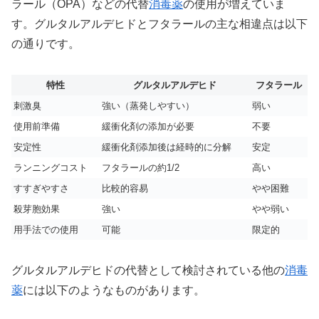
ラール（OPA）などの代替
消毒薬
の使用が増えていま
す。グルタルアルデヒドとフタラールの主な相違点は以下
の通りです。
特性
グルタルアルデヒド
フタラール
刺激臭
強い（蒸発しやすい）
弱い
使用前準備
緩衝化剤の添加が必要
不要
安定性
緩衝化剤添加後は経時的に分解
安定
ランニングコスト
フタラールの約1/2
高い
すすぎやすさ
比較的容易
やや困難
殺芽胞効果
強い
やや弱い
用手法での使用
可能
限定的
グルタルアルデヒドの代替として検討されている他の
消毒
薬
には以下のようなものがあります。