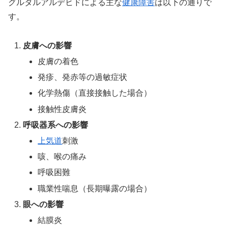
グルタルアルデヒドによる主な
健康障害
は以下の通りで
す。
皮膚への影響
皮膚の着色
発疹、発赤等の過敏症状
化学熱傷（直接接触した場合）
接触性皮膚炎
呼吸器系への影響
上気道
刺激
咳、喉の痛み
呼吸困難
職業性喘息（長期曝露の場合）
眼への影響
結膜炎