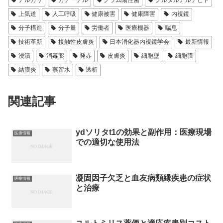
アルカリ
カテーテル
グラム陽性菌
グルタルアルデヒド
上気道
人工呼吸
健康被害
健康障害
内視鏡
分子構造
分子量
労働者
医療機器
喘息
技術革新
接触性皮膚炎
日本消化器内視鏡学会
最新情報
浸漬
消毒薬
発赤
皮膚炎
細胞壁
細胞膜
結膜炎
蒸留水
透析
関連記事
ydソリタt1の効果と副作用：医療現場
医療情報
での適切な使用法
凝固因子欠乏と血友病類縁疾患の症状
医療情報
と治療