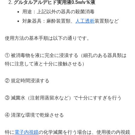
グルタルアルデヒド実用液0.5w/v％液
用途：上記以外の器具の殺菌消毒
対象器具：麻酔装置類、
人工透析
装置類など
使用方法の基本手順は以下の通りです。
① 被消毒物を液に完全に浸漬する（細孔のある器具類は
特に注意して液と十分に接触させる）
② 規定時間浸漬する
③ 滅菌水（注射用蒸留水など）で十分にすすぎを行う
④ 清潔な環境で乾燥させる
特に
電子内視鏡
の化学滅菌を行う場合は、使用後の内視鏡