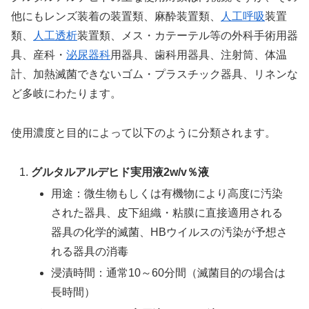
他にもレンズ装着の装置類、麻酔装置類、
人工呼吸
装置
類、
人工透析
装置類、メス・カテーテル等の外科手術用器
具、産科・
泌尿器科
用器具、歯科用器具、注射筒、体温
計、加熱滅菌できないゴム・プラスチック器具、リネンな
ど多岐にわたります。
使用濃度と目的によって以下のように分類されます。
グルタルアルデヒド実用液2w/v％液
用途：微生物もしくは有機物により高度に汚染
された器具、皮下組織・粘膜に直接適用される
器具の化学的滅菌、HBウイルスの汚染が予想さ
れる器具の消毒
浸漬時間：通常10～60分間（滅菌目的の場合は
長時間）