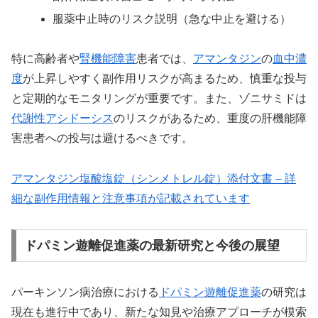
服薬中止時のリスク説明（急な中止を避ける）
特に高齢者や
腎機能障害
患者では、
アマンタジン
の
血中濃
度
が上昇しやすく副作用リスクが高まるため、慎重な投与
と定期的なモニタリングが重要です。また、ゾニサミドは
代謝性アシドーシス
のリスクがあるため、重度の肝機能障
害患者への投与は避けるべきです。
アマンタジン塩酸塩錠（シンメトレル錠）添付文書 – 詳
細な副作用情報と注意事項が記載されています
ドパミン遊離促進薬の最新研究と今後の展望
パーキンソン病治療における
ドパミン遊離促進薬
の研究は
現在も進行中であり、新たな知見や治療アプローチが模索