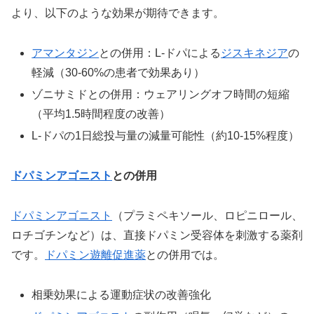
より、以下のような効果が期待できます。
アマンタジン
との併用：L-ドパによる
ジスキネジア
の
軽減（30-60%の患者で効果あり）
ゾニサミドとの併用：ウェアリングオフ時間の短縮
（平均1.5時間程度の改善）
L-ドパの1日総投与量の減量可能性（約10-15%程度）
ドパミンアゴニスト
との併用
ドパミンアゴニスト
（プラミペキソール、ロピニロール、
ロチゴチンなど）は、直接ドパミン受容体を刺激する薬剤
です。
ドパミン遊離促進薬
との併用では。
相乗効果による運動症状の改善強化