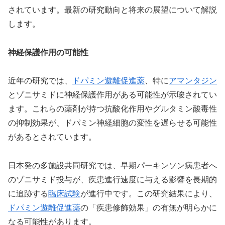
されています。最新の研究動向と将来の展望について解説
します。
神経保護作用の可能性
近年の研究では、
ドパミン遊離促進薬
、特に
アマンタジン
とゾニサミドに神経保護作用がある可能性が示唆されてい
ます。これらの薬剤が持つ抗酸化作用やグルタミン酸毒性
の抑制効果が、ドパミン神経細胞の変性を遅らせる可能性
があるとされています。
日本発の多施設共同研究では、早期パーキンソン病患者へ
のゾニサミド投与が、疾患進行速度に与える影響を長期的
に追跡する
臨床試験
が進行中です。この研究結果により、
ドパミン遊離促進薬
の「疾患修飾効果」の有無が明らかに
なる可能性があります。