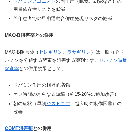
ドパミンアゴニスト
の副作用（眠気、幻覚など）の
用量依存性リスクを低減
若年患者での早期運動合併症発現リスクの軽減
MAO-B阻害薬との併用
MAO-B阻害薬（
セレギリン
、
ラサギリン
）は、脳内でド
パミンを分解する酵素を阻害する薬剤です。
ドパミン遊離
促進薬
との併用効果として。
ドパミン作用の相補的増強
オフ時間のさらなる短縮（約15-20%の追加改善）
朝の症状（早朝
ジストニア
、起床時の動作困難）の
改善
COMT阻害薬
との併用