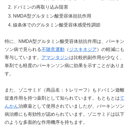
ドパミンの再取り込み阻害
NMDA型グルタミン酸受容体拮抗作用
線条体でのグルタミン酸受容体感受性調節
特に、NMDA型グルタミン酸受容体拮抗作用は、パーキン
ソン病で見られる
不随意運動
（
ジスキネジア
）の軽減にも
寄与しています。
アマンタジン
は比較的副作用が少なく、
単剤でも軽度のパーキンソン病に効果を示すことがありま
す。
また、ゾニサミド（商品名：トレリーフ）もドパミン遊離
促進作用を持つ薬剤として知られています。もともとは
て
んかん
治療薬として使用されていましたが、パーキンソン
病治療にも有効性が認められています。ゾニサミドは以下
のような多面的な作用機序を持ちます。