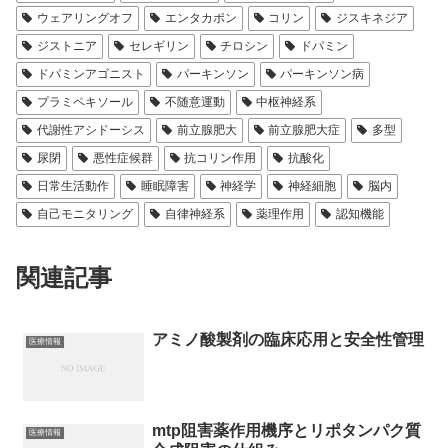
ウェアリングオフ
エンタカポン
コリン
ジスキネジア
ジストニア
セレギリン
チロシン
ドパミン
ドパミンアゴニスト
パーキンソン
パーキンソン病
プラミペキソール
不随意運動
中枢神経系
代謝性アシドーシス
前立腺肥大
前立腺肥大症
多型
尿閉
悪性症候群
抗コリン作用
抗酸化
日常生活動作
睡眠障害
神経学
神経細胞
脳内
自己モニタリング
自律神経系
薬理作用
認知機能
関連記事
アミノ酸製剤の臨床応用と安全性管理
医療情報
mtp阻害薬作用機序とリポタンパク質
医療情報