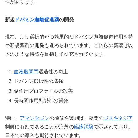
性があります。
新規
ドパミン遊離促進薬
の開発
現在、より選択的かつ効果的なドパミン遊離促進作用を持
つ新規薬剤の開発も進められています。これらの新薬は以
下のような特徴を目指して研究されています。
血液脳関門
透過性の向上
ドパミン選択性の増強
副作用プロファイルの改善
長時間作用型製剤の開発
特に、
アマンタジン
の徐放性製剤は、夜間の
ジスキネジア
制御に有効であることが海外の
臨床試験
で示されており、
日本での導入も期待されています。