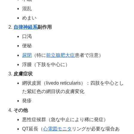
混乱
めまい
自律神経系
副作用
口渇
便秘
尿閉
（特に
前立腺肥大症
患者で注意）
浮腫（下肢を中心に）
皮膚症状
網状皮斑（livedo reticularis）：四肢を中心とし
た紫紅色の網目状の皮膚変化
発疹
その他
悪性症候群（急な中止により稀に発症）
QT延長（
心電図モニタ
リングが必要な場合あ