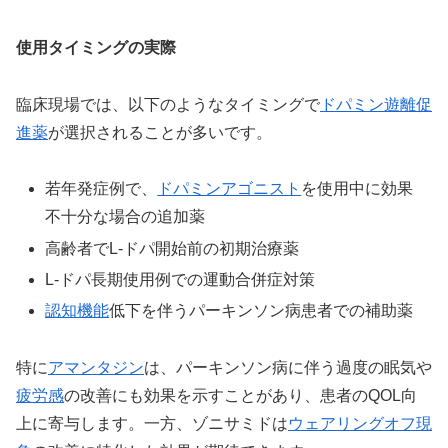
使用タイミングの実際
臨床現場では、以下のようなタイミングで
ドパミン遊離促
進薬
が選択されることが多いです。
若年発症例で、
ドパミンアゴニスト
を使用中に効果
不十分な場合の追加薬
高齢者でL-ドパ開始前の初期治療薬
L-ドパ長期使用例での運動合併症対策
認知機能
低下を伴うパーキンソン病患者での補助薬
特に
アマンタジン
は、パーキンソン病に伴う過度の眠気や
疲労感
の改善にも効果を示すことがあり、患者のQOL向
上に寄与します。一方、ゾニサミドは
ウェアリングオフ現