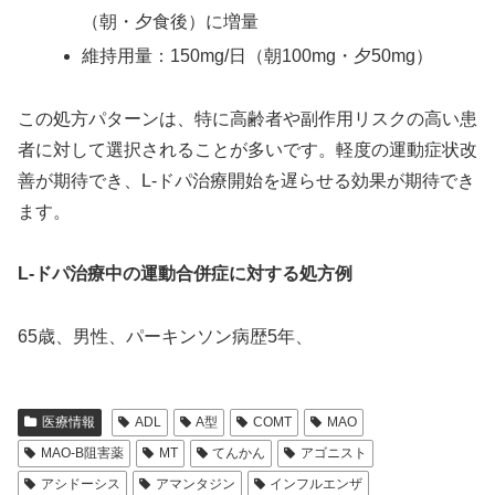
（朝・夕食後）に増量
維持用量：150mg/日（朝100mg・夕50mg）
この処方パターンは、特に高齢者や副作用リスクの高い患
者に対して選択されることが多いです。軽度の運動症状改
善が期待でき、L-ドパ治療開始を遅らせる効果が期待でき
ます。
L-ドパ治療中の運動合併症に対する処方例
65歳、男性、パーキンソン病歴5年、
医療情報
ADL
A型
COMT
MAO
MAO-B阻害薬
MT
てんかん
アゴニスト
アシドーシス
アマンタジン
インフルエンザ