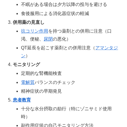
不眠がある場合は夕方以降の投与を避ける
食後服用による消化器症状の軽減
併用薬の見直し
抗コリン作用
を持つ薬剤との併用に注意（口
渇、便秘、
尿閉
の悪化）
QT延長を起こす薬剤との併用注意（
アマンタジ
ン
）
モニタリング
定期的な腎機能検査
電解質
バランスのチェック
精神症状の早期発見
患者教育
十分な水分摂取の励行（特にゾニサミド使用
時）
副作用症状の自己モニタリング方法