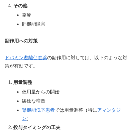
その他
発疹
肝機能障害
副作用への対策
ドパミン遊離促進薬
の副作用に対しては、以下のような対
策が有効です。
用量調整
低用量からの開始
緩徐な増量
腎機能低下患者
では用量調整（特に
アマンタジ
ン
）
投与タイミングの工夫