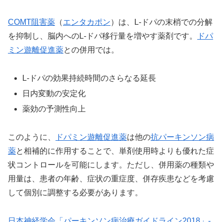
COMT阻害薬
（
エンタカポン
）は、L-ドパの末梢での分解
を抑制し、脳内へのL-ドパ移行量を増やす薬剤です。
ドパ
ミン遊離促進薬
との併用では。
L-ドパの効果持続時間のさらなる延長
日内変動の安定化
薬効の予測性向上
このように、
ドパミン遊離促進薬
は他の
抗パーキンソン病
薬
と相補的に作用することで、単剤使用時よりも優れた症
状コントロールを可能にします。ただし、併用薬の種類や
用量は、患者の年齢、症状の重症度、併存疾患などを考慮
して個別に調整する必要があります。
日本神経学会「パーキンソン病治療ガイドライン2018」-