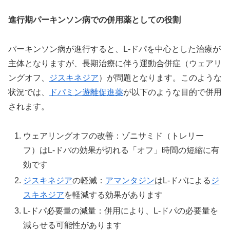
進行期パーキンソン病での併用薬としての役割
パーキンソン病が進行すると、L-ドパを中心とした治療が
主体となりますが、長期治療に伴う運動合併症（ウェアリ
ングオフ、
ジスキネジア
）が問題となります。このような
状況では、
ドパミン遊離促進薬
が以下のような目的で併用
されます。
ウェアリングオフの改善：ゾニサミド（トレリー
フ）はL-ドパの効果が切れる「オフ」時間の短縮に有
効です
ジスキネジア
の軽減：
アマンタジン
はL-ドパによる
ジ
スキネジア
を軽減する効果があります
L-ドパ必要量の減量：併用により、L-ドパの必要量を
減らせる可能性があります