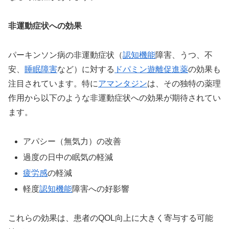
非運動症状への効果
パーキンソン病の非運動症状（
認知機能
障害、うつ、不
安、
睡眠障害
など）に対する
ドパミン遊離促進薬
の効果も
注目されています。特に
アマンタジン
は、その独特の薬理
作用から以下のような非運動症状への効果が期待されてい
ます。
アパシー（無気力）の改善
過度の日中の眠気の軽減
疲労感
の軽減
軽度
認知機能
障害への好影響
これらの効果は、患者のQOL向上に大きく寄与する可能