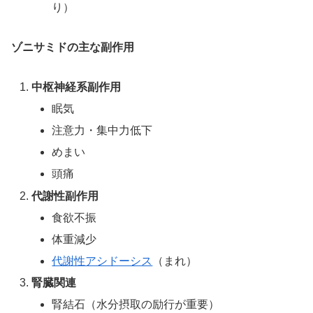
り）
ゾニサミドの主な副作用
中枢神経系副作用
眠気
注意力・集中力低下
めまい
頭痛
代謝性副作用
食欲不振
体重減少
代謝性アシドーシス
（まれ）
腎臓関連
腎結石（水分摂取の励行が重要）