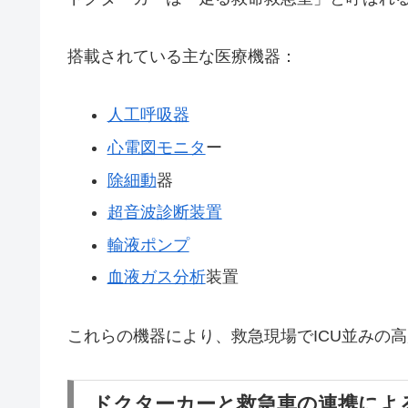
搭載されている主な医療機器：
人工呼吸器
心電図モニタ
ー
除細動
器
超音波診断装置
輸液ポンプ
血液ガス分析
装置
これらの機器により、救急現場でICU並みの
ドクターカーと救急車の連携によ