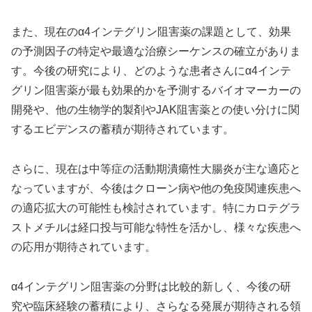
また、現在のα4インテグリン阻害薬の課題として、効果
の予測因子の特定や最適な治療シーケンスの確立がありま
す。今後の研究により、どのような患者さんにα4インテ
グリン阻害薬が最も効果的かを予測するバイオマーカーの
開発や、他の生物学的製剤やJAK阻害薬との使い分けに関
するエビデンスの蓄積が期待されています。
さらに、現在は中等症の活動期潰瘍性大腸炎が主な適応と
なっていますが、今後はクローン病や他の免疫関連疾患へ
の適応拡大の可能性も検討されています。特にカロテグラ
ストメチルは経口投与可能な特性を活かし、様々な疾患へ
の応用が期待されています。
α4インテグリン阻害薬の分野は比較的新しく、今後の研
究や臨床経験の蓄積により、さらなる発展が期待される領