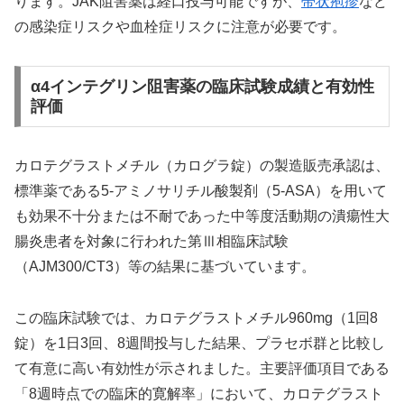
ります。JAK阻害薬は経口投与可能ですが、
帯状疱疹
など
の感染症リスクや血栓症リスクに注意が必要です。
α4インテグリン阻害薬の臨床試験成績と有効性
評価
カロテグラストメチル（カログラ錠）の製造販売承認は、
標準薬である5-アミノサリチル酸製剤（5-ASA）を用いて
も効果不十分または不耐であった中等度活動期の潰瘍性大
腸炎患者を対象に行われた第Ⅲ相臨床試験
（AJM300/CT3）等の結果に基づいています。
この臨床試験では、カロテグラストメチル960mg（1回8
錠）を1日3回、8週間投与した結果、プラセボ群と比較し
て有意に高い有効性が示されました。主要評価項目である
「8週時点での臨床的寛解率」において、カロテグラスト