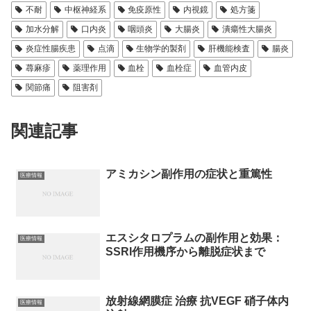
不耐
中枢神経系
免疫原性
内視鏡
処方箋
加水分解
口内炎
咽頭炎
大腸炎
潰瘍性大腸炎
炎症性腸疾患
点滴
生物学的製剤
肝機能検査
腸炎
蕁麻疹
薬理作用
血栓
血栓症
血管内皮
関節痛
阻害剤
関連記事
アミカシン副作用の症状と重篤性
医療情報
エスシタロプラムの副作用と効果：
医療情報
SSRI作用機序から離脱症状まで
放射線網膜症 治療 抗VEGF 硝子体内
医療情報