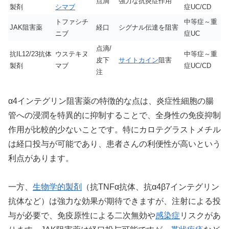
点滴
強力な抗炎症作用
製剤
シマブ
症UC/CD
トファシチ
中等症～重
JAK阻害薬
経口
シグナル伝達を阻害
ニブ
症UC
点滴/
抗IL12/23抗体
ウステキヌ
中等症～重
皮下
サイトカイン
阻害
製剤
マブ
症UC/CD
注
α4インテグリン阻害薬の特徴的な点は、炎症性細胞の腸
管への浸潤を特異的に抑制することで、全身性の免疫抑制
作用が比較的少ないことです。特にカロテグラストメチル
は経口投与が可能であり、患者さんの利便性が高いという
利点があります。
一方、
生物学的製剤
（抗TNFα抗体、抗α4β7インテグリン
抗体など）は強力な効果が期待できますが、注射による投
与が必要で、免疫原性による二次無効や
感染症
リスクがあ