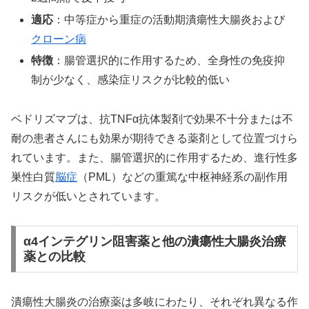
適応
：中等症から重症の活動期潰瘍性大腸炎および
クローン病
特徴
：腸管選択的に作用するため、全身性の免疫抑
制が少なく、感染症リスクが比較的低い
ベドリズマブは、抗TNFα抗体製剤で効果不十分または不
耐の患者さんにも効果が期待できる薬剤として位置づけら
れています。また、腸管選択的に作用するため、進行性多
巣性白質
脳症
（PML）などの重篤な中枢神経系の副作用
リスクが低いとされています。
α4インテグリン阻害薬と他の潰瘍性大腸炎治療
薬との比較
潰瘍性大腸炎の治療薬は多岐にわたり、それぞれ異なる作