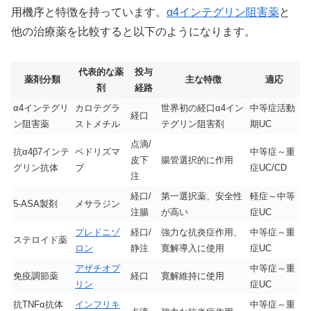
用機序と特徴を持っています。
α4インテグリン阻害薬
と
他の治療薬を比較すると以下のようになります。
代表的な薬
投与
薬剤分類
主な特徴
適応
剤
経路
α4インテグリ
カロテグラ
世界初の経口α4イン
中等症活動
経口
ン阻害薬
ストメチル
テグリン阻害剤
期UC
点滴/
抗α4β7インテ
ベドリズマ
中等症～重
皮下
腸管選択的に作用
グリン抗体
ブ
症UC/CD
注
経口/
第一選択薬、安全性
軽症～中等
5-ASA製剤
メサラジン
注腸
が高い
症UC
プレドニゾ
経口/
強力な抗炎症作用、
中等症～重
ステロイド薬
ロン
静注
寛解導入に使用
症UC
アザチオプ
中等症～重
免疫調節薬
経口
寛解維持に使用
リン
症UC
抗TNFα抗体
インフリキ
中等症～重