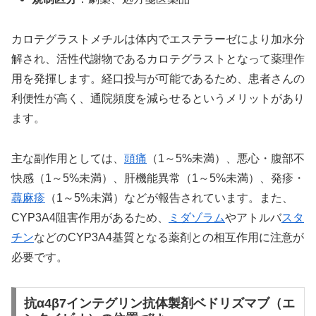
カロテグラストメチルは体内でエステラーゼにより加水分
解され、活性代謝物であるカロテグラストとなって薬理作
用を発揮します。経口投与が可能であるため、患者さんの
利便性が高く、通院頻度を減らせるというメリットがあり
ます。
主な副作用としては、
頭痛
（1～5%未満）、悪心・腹部不
快感（1～5%未満）、肝機能異常（1～5%未満）、発疹・
蕁麻疹
（1～5%未満）などが報告されています。また、
CYP3A4阻害作用があるため、
ミダゾラム
やアトルバ
スタ
チン
などのCYP3A4基質となる薬剤との相互作用に注意が
必要です。
抗α4β7インテグリン抗体製剤ベドリズマブ（エ