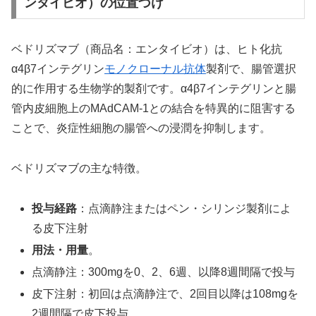
ンタイビオ）の位置づけ
ベドリズマブ（商品名：エンタイビオ）は、ヒト化抗
α4β7インテグリン
モノクローナル抗体
製剤で、腸管選択
的に作用する生物学的製剤です。α4β7インテグリンと腸
管内皮細胞上のMAdCAM-1との結合を特異的に阻害する
ことで、炎症性細胞の腸管への浸潤を抑制します。
ベドリズマブの主な特徴。
投与経路
：点滴静注またはペン・シリンジ製剤によ
る皮下注射
用法・用量
。
点滴静注：300mgを0、2、6週、以降8週間隔で投与
皮下注射：初回は点滴静注で、2回目以降は108mgを
2週間隔で皮下投与