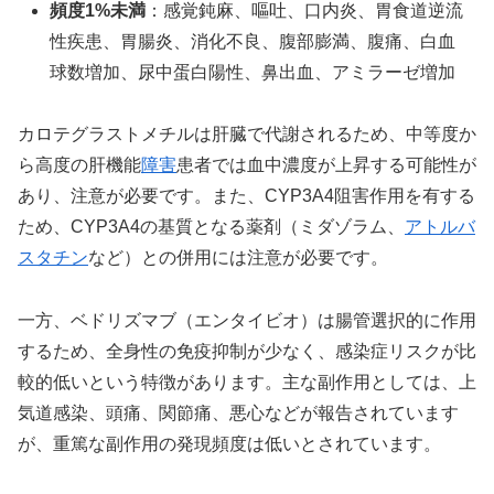
頻度1%未満
：感覚鈍麻、嘔吐、口内炎、胃食道逆流
性疾患、胃腸炎、消化不良、腹部膨満、腹痛、白血
球数増加、尿中蛋白陽性、鼻出血、アミラーゼ増加
カロテグラストメチルは肝臓で代謝されるため、中等度か
ら高度の肝機能
障害
患者では血中濃度が上昇する可能性が
あり、注意が必要です。また、CYP3A4阻害作用を有する
ため、CYP3A4の基質となる薬剤（ミダゾラム、
アトルバ
スタチン
など）との併用には注意が必要です。
一方、ベドリズマブ（エンタイビオ）は腸管選択的に作用
するため、全身性の免疫抑制が少なく、感染症リスクが比
較的低いという特徴があります。主な副作用としては、上
気道感染、頭痛、関節痛、悪心などが報告されています
が、重篤な副作用の発現頻度は低いとされています。