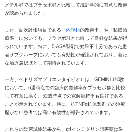
メチル群ではプラセボ群と比較して統計学的に有意な改善
が認められました。
また、副次評価項目である「
内視鏡
的改善率」や「粘膜治
癒率」においても、プラセボ群と比較して良好な結果が得
られています。特に、5-ASA製剤で効果不十分であった患
者サブグループにおいても有効性が確認されており、新た
な治療選択肢として期待されています。
一方、ベドリズマブ（エンタイビオ）は、GEMINI 1試験
において、6週時点での臨床的寛解率がプラセボ群と比較
して有意に高く、52週時点での寛解維持率も良好である
ことが示されています。特に、抗TNFα抗体製剤での治療
歴がない患者では高い有効性が報告されています。
これらの臨床試験結果から、α4インテグリン阻害薬は5-