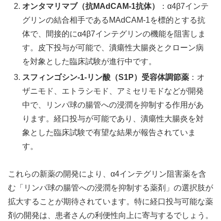
オンタマリマブ（抗MAdCAM-1抗体）
：α4β7インテ
グリンの結合相手であるMAdCAM-1を標的とする抗
体で、間接的にα4β7インテグリンの機能を阻害しま
す。皮下投与が可能で、潰瘍性大腸炎とクローン病
を対象とした臨床試験が進行中です。
スフィンゴシン-1-リン酸（S1P）受容体調節薬
：オ
ザニモド、エトラシモド、アミセリモドなどが開発
中で、リンパ球の腸管への浸潤を抑制する作用があ
ります。経口投与が可能であり、潰瘍性大腸炎を対
象とした臨床試験で有望な結果が報告されていま
す。
これらの新薬の開発により、α4インテグリン阻害薬を含
む「リンパ球の腸管への浸潤を抑制する薬剤」の選択肢が
拡大することが期待されています。特に経口投与可能な薬
剤の開発は、患者さんの利便性向上に寄与するでしょう。