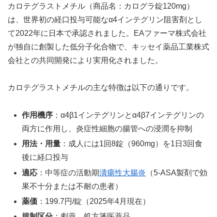
カロテグラストメチル（商品名：カログラ錠120mg）
は、世界初の経口投与可能なα4インテグリン阻害剤とし
て2022年に日本で承認されました。EAファーマ株式会社
が独自に創製した低分子化合物で、キッセイ薬品工業株式
会社との共同開発により実用化されました。
カロテグラストメチルの主な特徴は以下の通りです。
作用機序
：α4β1インテグリンとα4β7インテグリンの
両方に作用し、炎症性細胞の腸管への浸潤を抑制
用法・用量
：成人には1回8錠（960mg）を1日3回食
後に経口投与
適応
：中等症の活動期
潰瘍性大腸炎
（5-ASA製剤で効
果不十分または不耐の患者）
薬価
：199.7円/錠（2025年4月現在）
規制区分
：劇薬、処方箋医薬品