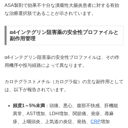
ASA製剤で効果不十分な潰瘍性大腸炎患者に対する有効
な治療選択肢であることが示されています。
α4インテグリン阻害薬の安全性プロファイルと
副作用管理
α4インテグリン阻害薬の安全性プロファイルは、その作
用機序や投与経路によって異なります。
カロテグラストメチル（カログラ錠）の主な副作用として
は、以下が報告されています。
頻度1～5%未満
：頭痛、悪心、腹部不快感、肝機能
異常、AST増加、LDH増加、関節痛、発疹、蕁麻
疹、上咽頭炎、上気道の炎症、発熱、
CRP
増加