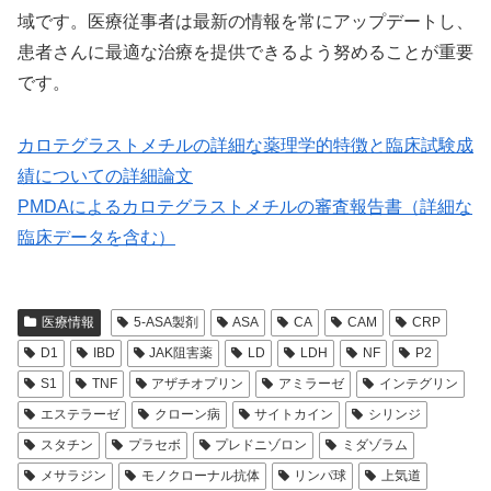
域です。医療従事者は最新の情報を常にアップデートし、
患者さんに最適な治療を提供できるよう努めることが重要
です。
カロテグラストメチルの詳細な薬理学的特徴と臨床試験成
績についての詳細論文
PMDAによるカロテグラストメチルの審査報告書（詳細な
臨床データを含む）
医療情報
5-ASA製剤
ASA
CA
CAM
CRP
D1
IBD
JAK阻害薬
LD
LDH
NF
P2
S1
TNF
アザチオプリン
アミラーゼ
インテグリン
エステラーゼ
クローン病
サイトカイン
シリンジ
スタチン
プラセボ
プレドニゾロン
ミダゾラム
メサラジン
モノクローナル抗体
リンパ球
上気道