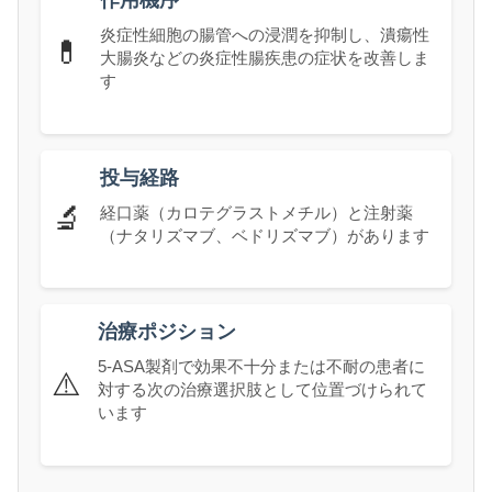
作用機序
炎症性細胞の腸管への浸潤を抑制し、潰瘍性
💊
大腸炎などの炎症性腸疾患の症状を改善しま
す
投与経路
🔬
経口薬（カロテグラストメチル）と注射薬
（ナタリズマブ、ベドリズマブ）があります
治療ポジション
5-ASA製剤で効果不十分または不耐の患者に
⚠️
対する次の治療選択肢として位置づけられて
います