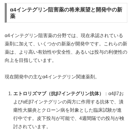
α4インテグリン阻害薬の将来展望と開発中の新
薬
α4インテグリン阻害薬の分野では、現在承認されている
薬剤に加えて、いくつかの新薬が開発中です。これらの新
薬は、より高い有効性や安全性、あるいは投与の利便性の
向上を目指しています。
現在開発中の主なα4インテグリン関連薬剤。
エトロリズマブ（抗β7インテグリン抗体）
：α4β7お
よびαEβ7インテグリンの両方に作用する抗体で、潰
瘍性大腸炎とクローン病を対象とした臨床試験が進
行中です。皮下投与が可能で、4週間隔での投与が検
討されています。