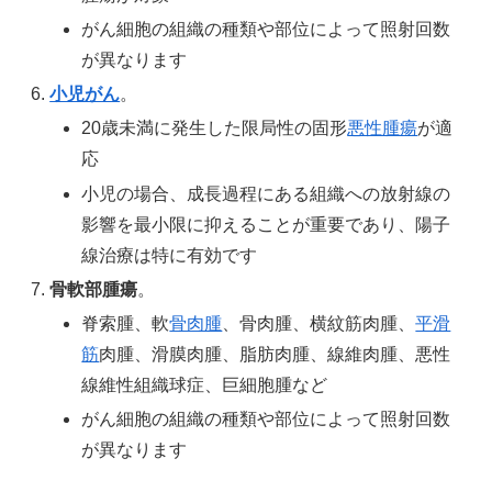
がん細胞の組織の種類や部位によって照射回数
が異なります
小児がん
。
20歳未満に発生した限局性の固形
悪性腫瘍
が適
応
小児の場合、成長過程にある組織への放射線の
影響を最小限に抑えることが重要であり、陽子
線治療は特に有効です
骨軟部腫瘍
。
脊索腫、軟
骨肉腫
、骨肉腫、横紋筋肉腫、
平滑
筋
肉腫、滑膜肉腫、脂肪肉腫、線維肉腫、悪性
線維性組織球症、巨細胞腫など
がん細胞の組織の種類や部位によって照射回数
が異なります