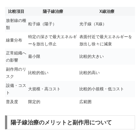
比較項目
陽子線治療
X線治療
放射線の種
粒子線（陽子）
光子線（X線）
類
特定の深さで最大エネルギ
表面付近で最大エネルギーを
線量分布
ーを放出し停止
放出し徐々に減衰
正常組織へ
最小限
比較的大きい
の影響
副作用のリ
比較的低い
比較的高い
スク
設備・コス
大規模・高コスト
比較的小規模・低コスト
ト
普及度
限定的
広範囲
陽子線治療のメリットと副作用について