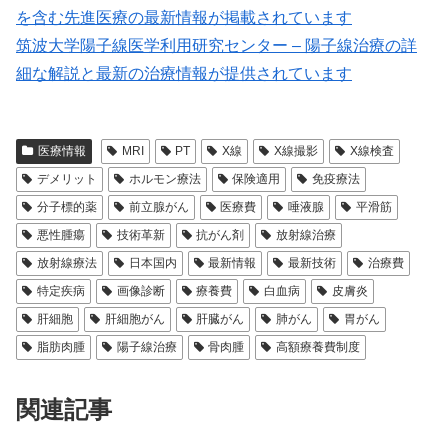
を含む先進医療の最新情報が掲載されています
筑波大学陽子線医学利用研究センター – 陽子線治療の詳
細な解説と最新の治療情報が提供されています
医療情報
MRI
PT
X線
X線撮影
X線検査
デメリット
ホルモン療法
保険適用
免疫療法
分子標的薬
前立腺がん
医療費
唾液腺
平滑筋
悪性腫瘍
技術革新
抗がん剤
放射線治療
放射線療法
日本国内
最新情報
最新技術
治療費
特定疾病
画像診断
療養費
白血病
皮膚炎
肝細胞
肝細胞がん
肝臓がん
肺がん
胃がん
脂肪肉腫
陽子線治療
骨肉腫
高額療養費制度
関連記事