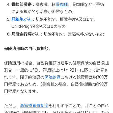
骨軟部腫瘍
：脊索腫、軟
骨肉腫
、骨肉腫など（手術
による根治的な治療が困難なもの）
肝細胞がん
：切除不能で、肝障害度A又はBで、
Child-Pugh分類A又はBのもの
局所進行膵がん
：切除不能で、遠隔転移がないもの
保険適用時の自己負担額
。
保険適用の場合、自己負担額は通常の健康保険の自己負担
割合（一般的に3割、70歳以上は1〜2割）に応じて計算さ
れます。陽子線治療の
保険診療
における総費用は約300万
円程度であるため、3割負担の場合、自己負担額は約90万
円程度となります。
ただし、
高額療養費制度
を利用することで、月ごとの自己
負担額の上限が設定され、それを超えた分は払い戻しを受