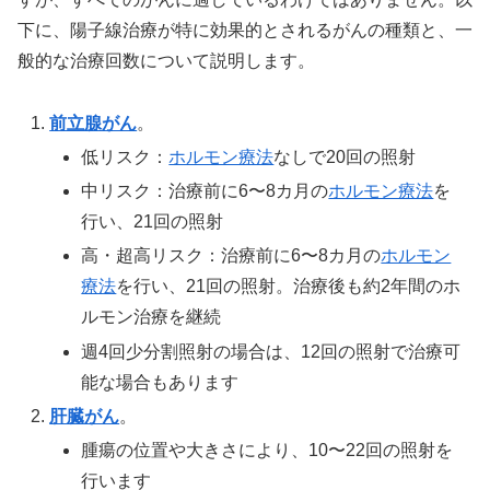
下に、陽子線治療が特に効果的とされるがんの種類と、一
般的な治療回数について説明します。
前立腺がん
。
低リスク：
ホルモン療法
なしで20回の照射
中リスク：治療前に6〜8カ月の
ホルモン療法
を
行い、21回の照射
高・超高リスク：治療前に6〜8カ月の
ホルモン
療法
を行い、21回の照射。治療後も約2年間のホ
ルモン治療を継続
週4回少分割照射の場合は、12回の照射で治療可
能な場合もあります
肝臓がん
。
腫瘍の位置や大きさにより、10〜22回の照射を
行います