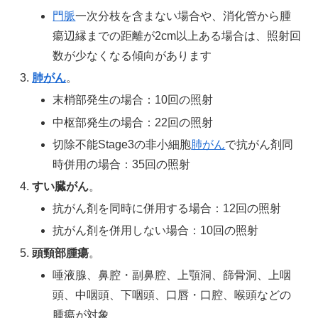
門脈
一次分枝を含まない場合や、消化管から腫
瘍辺縁までの距離が2cm以上ある場合は、照射回
数が少なくなる傾向があります
肺がん
。
末梢部発生の場合：10回の照射
中枢部発生の場合：22回の照射
切除不能Stage3の非小細胞
肺がん
で抗がん剤同
時併用の場合：35回の照射
すい臓がん
。
抗がん剤を同時に併用する場合：12回の照射
抗がん剤を併用しない場合：10回の照射
頭頸部腫瘍
。
唾液腺、鼻腔・副鼻腔、上顎洞、篩骨洞、上咽
頭、中咽頭、下咽頭、口唇・口腔、喉頭などの
腫瘍が対象