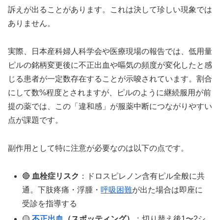
訴えが出ることがあります。これは決して珍しい現象では
ありません。
実際、日本産科婦人科学会や医療現場の報告では、低用量
ピルの銘柄変更後に不正出血や嘔気の頻度が変化したと感
じる患者が一定数存在することが示唆されています。割合
にして数%程度とされますが、ピルのように継続服用が前
提の薬では、この「違和感」が服薬中断につながりやすい
点が課題です。
副作用として特に注意が必要なのは以下の点です。
🔴
血栓症リスク
：ドロスピレノン含有ピル全般に共
通。下肢疼痛・浮腫・
呼吸困難
が出た場合は即座に
受診を指導する
🟡
不正出血
（スポッティング）
：切り替え後1〜2シ