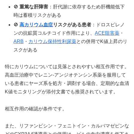
🚫
重篤な肝障害
：肝代謝に依存するため肝機能低下
時は蓄積リスクがある
🚫
高カリウム血症
リスクがある患者
：ドロスピレノ
ンの抗鉱質コルチコイド作用により、
ACE阻害薬
・
ARB
・
カリウム保持性利尿薬
との併用でK値上昇のリ
スクがある
特にカリウムについては見落とされやすい相互作用です。
高血圧治療中でレニン-アンジオテンシン系薬を服用して
いる患者にヤーズ系を処方・調剤する場合、定期的な血清
K値モニタリングが添付文書でも推奨されています。
相互作用の確認が条件です。
また、リファンピシン・フェニトイン・カルバマゼピンな