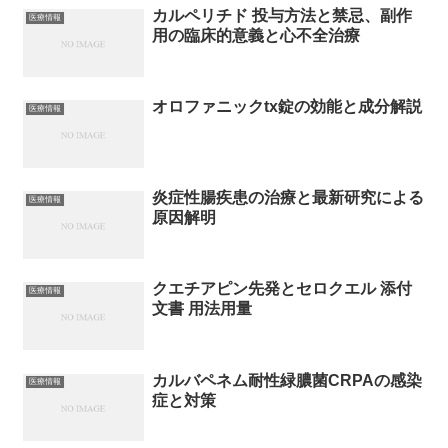
カルペリチド 投与方法と禁忌、副作
医療情報
用の臨床的意義と心不全治療
オロファニックtx錠の効能と成分解説
医療情報
炎症性腸疾患の治療と最新研究による
医療情報
原因解明
クエチアピン先発とセロクエル 添付
医療情報
文書 用法用量
カルバペネム耐性緑膿菌CRPAの感染
医療情報
症と対策