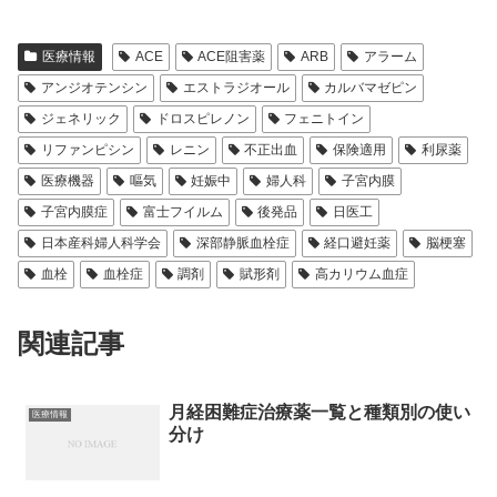
医療情報
ACE
ACE阻害薬
ARB
アラーム
アンジオテンシン
エストラジオール
カルバマゼピン
ジェネリック
ドロスピレノン
フェニトイン
リファンピシン
レニン
不正出血
保険適用
利尿薬
医療機器
嘔気
妊娠中
婦人科
子宮内膜
子宮内膜症
富士フイルム
後発品
日医工
日本産科婦人科学会
深部静脈血栓症
経口避妊薬
脳梗塞
血栓
血栓症
調剤
賦形剤
高カリウム血症
関連記事
月経困難症治療薬一覧と種類別の使い
医療情報
分け