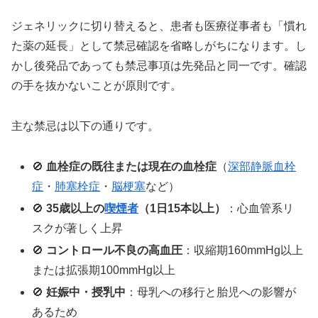
ジェネリックに切り替えると、患者も医療従事者も「慣れ
た薬の延長」として禁忌確認を省略しがちになります。し
かし後発品であっても禁忌事項は先発品と同一です。確認
の手を抜かないことが原則です。
主な禁忌は以下の通りです。
🚫
血栓症の既往または現在の血栓症
（
深部静脈血栓
症
・
肺塞栓症
・
脳梗塞
など）
🚫
35歳以上の
喫煙者
（1日15本以上）
：心血管系リ
スクが著しく上昇
🚫
コントロール不良の高血圧
：収縮期160mmHg以上
または拡張期100mmHg以上
🚫
妊娠中・授乳中
：母乳への移行と胎児への影響が
あるため