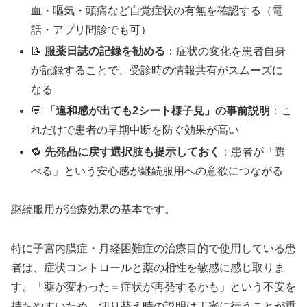
血・嘔気・頭痛など自覚症状の有無を確認する（電
話・アプリ問診でも可）
📝
服薬日誌の記録を勧める
：症状の変化を患者自身
が記録することで、受診時の情報共有がスムーズに
なる
💬
「違和感が出ても2シート様子見」の事前説明
：こ
れだけで患者の早期中断を防ぐ効果が高い
🔁
先発品に戻す選択肢も提示しておく
：患者が「選
べる」という安心感が継続服用への意欲につながる
継続服用が治療効果の基本です。
特に子宮内膜症・月経困難症の治療目的で使用している患
者は、症状コントロールと薬の相性を敏感に感じ取りま
す。「薬が変わった＝症状が再発するかも」という不安を
持ちやすいため、切り替え時の説明は丁寧に行うことが重