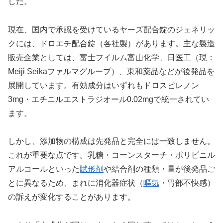
した。
現在、国内で承認を受けているヤーズ配合錠のジェネリッ
クには、ドロエチ配合錠（各社製）があります。主な製造
販売企業としては、富士フイルム富山化学、日医工（現：
Meiji Seikaファルマグループ）、東和薬品などが後発品を
展開しています。有効成分はいずれもドロスピレノン
3mg・エチニルエストラジオール0.02mgで統一されてい
ます。
しかし、添加物の構成は先発品と完全には一致しません。
これが重要な点です。乳糖・コーンスターチ・ポリビニル
アルコールといった
賦形剤
や結合剤の種類・量が後発品ご
とに異なるため、まれに消化器症状（
嘔気
・胃部不快感）
の訴えが変化することがあります。