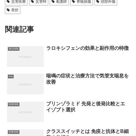
災害医療
災害時
看護師
脊髄損傷
頭部外傷
骨折
関連記事
ラロキシフェンの効果と副作用の特徴
薬品情報
喘鳴の症状と治療方法で気管支喘息を
tmp
改善
ブリンゾラミド 先発と後発比較とエ
医療情報
イゾプト選択
クラススイッチとは 免疫と抗体とB細
医療情報