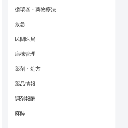
循環器・薬物療法
救急
民間医局
担う酵素〈トポイソメラーゼ〉の活性を阻害することで、がん細胞
病棟管理
薬剤・処方
薬品情報
調剤報酬
麻酔