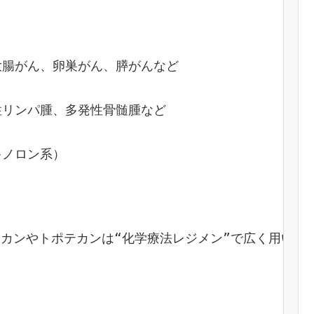
大腸がん、卵巣がん、膵がんなど
性リンパ腫、多発性骨髄腫など
キノロン系）
イリノテカンやトポテカンは“化学療法レジメン”で広く