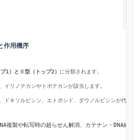
と作用機序
プ1）とⅡ型（トップ2）
に分類されます。
し、イリノテカンやトポテカンが該当します。
し、ドキソルビシン、エトポシド、ダウノルビシンが代表。
ルでは、DNA複製や転写時の超らせん解消、カテナン・