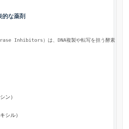
表的な薬剤
omerase Inhibitors）は、DNA複製や転写を
シン）
キシル）