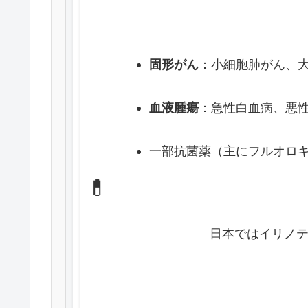
固形がん
：小細胞肺がん、
血液腫瘍
：急性白血病、悪
一部抗菌薬（主にフルオロ
💊
            日本では