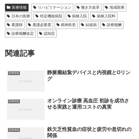
医療情報
リハビリテーション
働き方改革
地域医療
日本の医療
特定機能病院
病棟入院
病棟入院料
看護師
看護必要度
精神疾患
結核病
診療報酬
診療報酬改定
認知症
関連記事
静脈瘤結紮デバイスと内視鏡とOリン
医療情報
グ
オンライン診療 高血圧 初診を成功さ
医療情報
せる実践と運用コストの真実
鉄欠乏性貧血の症状と疲労や息切れの
医療情報
関係